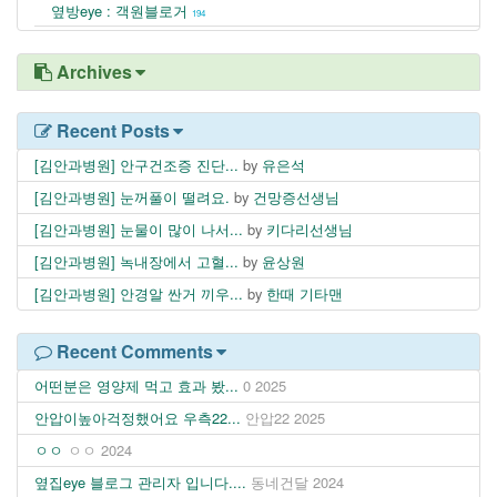
옆방eye : 객원블로거
194
Archives
Recent Posts
[김안과병원] 안구건조증 진단...
by
유은석
[김안과병원] 눈꺼풀이 떨려요.
by
건망증선생님
[김안과병원] 눈물이 많이 나서...
by
키다리선생님
[김안과병원] 녹내장에서 고혈...
by
윤상원
[김안과병원] 안경알 싼거 끼우...
by
한때 기타맨
Recent Comments
어떤분은 영양제 먹고 효과 봤...
0
2025
안압이높아걱정했어요 우측22...
안압22
2025
ㅇㅇ
ㅇㅇ
2024
옆집eye 블로그 관리자 입니다....
동네건달
2024