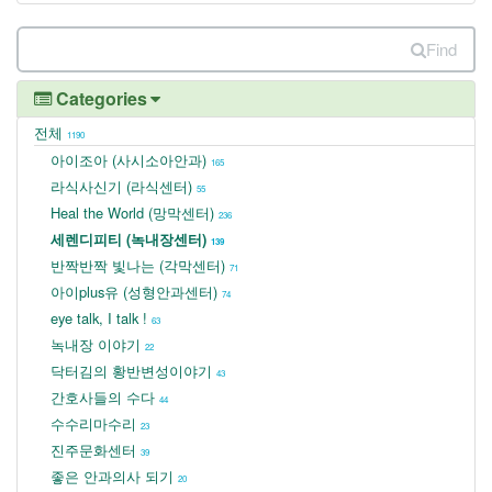
Find
Categories
전체
1190
아이조아 (사시소아안과)
165
라식사신기 (라식센터)
55
Heal the World (망막센터)
236
세렌디피티 (녹내장센터)
139
반짝반짝 빛나는 (각막센터)
71
아이plus유 (성형안과센터)
74
eye talk, I talk !
63
녹내장 이야기
22
닥터김의 황반변성이야기
43
간호사들의 수다
44
수수리마수리
23
진주문화센터
39
좋은 안과의사 되기
20