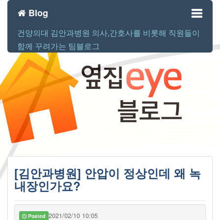
Blog
건양의대 김안과병원 의사,간호사를 비롯해 직원들이
Toggl
함께 꾸려가는 팀블로그
naviga
[김안과병원] 안압이 정상인데 왜 녹
내장인가요?
2021/02/10 10:05
Posted