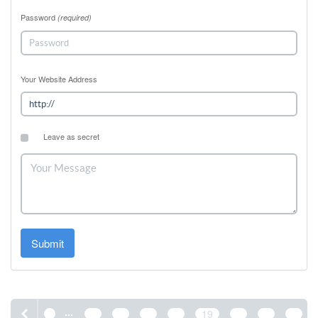
Password
(required)
Your Website Address
Leave as secret
Submit
...
1
15
16
17
18
19
20
21
22