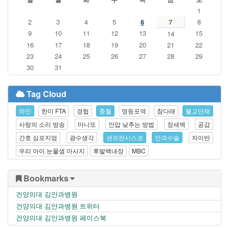
1
2
3
4
5
6
7
8
9
10
11
12
13
15
14
16
17
18
19
20
21
22
23
24
25
26
27
28
29
30
31
Tag Cloud
와인
한미 FTA
경헙
충혈
영등포역
참다래
불교단체
사랑의 소리 방송
마니또
안압 낮추는 방법
장새벽
공감
간호 심포지엄
광수생각
샌프란시스코
안과수술
자이반
우리 아이 눈물샘 마사지
후발백내장
MBC
Bookmarks
건양의대 김안과병원
건양의대 김안과병원 트위터
건양의대 김안과병원 페이스북