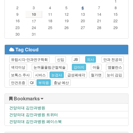
1
2
3
4
5
6
7
8
9
10
11
12
13
14
15
16
18
19
20
21
22
17
23
24
25
26
27
28
29
30
31
Tag Cloud
유럽시각-안과연구학회
신입
JB
의사
안과 전공의
색각이상
눈꺼풀올림근절제술
강아지
아들
앰블란스
보톡스 주사
시바스
눈검사
급성폐쇄각
철가면
눈이 감김
안건조증
QI
부작용
충남 예산
Bookmarks
건양의대 김안과병원
건양의대 김안과병원 트위터
건양의대 김안과병원 페이스북