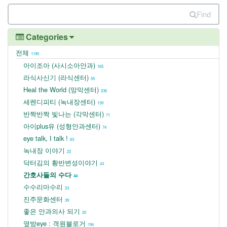
Find
Categories
전체
1190
아이조아 (사시소아안과)
165
라식사신기 (라식센터)
55
Heal the World (망막센터)
236
세렌디피티 (녹내장센터)
139
반짝반짝 빛나는 (각막센터)
71
아이plus유 (성형안과센터)
74
eye talk, I talk !
63
녹내장 이야기
22
닥터김의 황반변성이야기
43
간호사들의 수다
44
수수리마수리
23
진주문화센터
39
좋은 안과의사 되기
20
옆방eye : 객원블로거
194