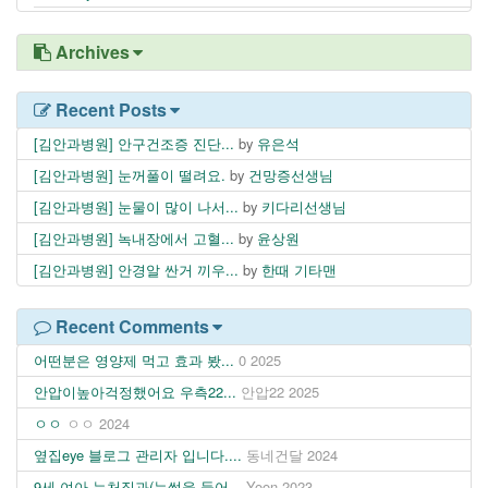
Archives
Recent Posts
[김안과병원] 안구건조증 진단...
by
유은석
[김안과병원] 눈꺼풀이 떨려요.
by
건망증선생님
[김안과병원] 눈물이 많이 나서...
by
키다리선생님
[김안과병원] 녹내장에서 고혈...
by
윤상원
[김안과병원] 안경알 싼거 끼우...
by
한때 기타맨
Recent Comments
어떤분은 영양제 먹고 효과 봤...
0
2025
안압이높아걱정했어요 우측22...
안압22
2025
ㅇㅇ
ㅇㅇ
2024
옆집eye 블로그 관리자 입니다....
동네건달
2024
9세 여아 눈처짐과(눈썹을 들어...
Yoon
2023