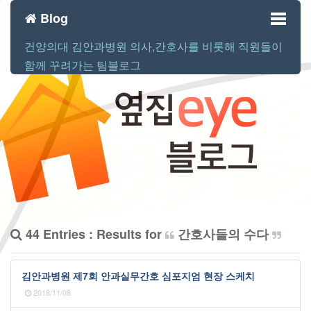
Blog
건양의대 김안과병원 의사,간호사를 비롯해 직원들이
Toggl
함께 꾸려가는 팀블로그
naviga
44 Entries : Results for
간호사들의 수다
김안과병원 제7회 안과실무간호 심포지엄 현장 스케치
2018/11/08