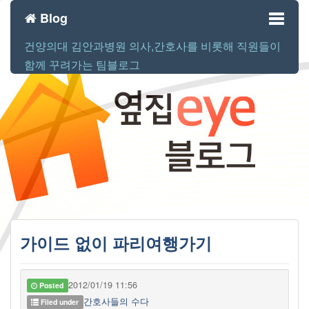
Blog
건양의대 김안과병원 의사,간호사를 비롯해 직원들이
Toggl
함께 꾸려가는 팀블로그
naviga
가이드 없이 파리여행가기
2012/01/19 11:56
Posted
간호사들의 수다
Filed under