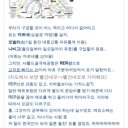
우리가 구경할 곳이 어느 역이고 어디서 갈아타고
표는
까르네
(
싱글권
10
장
)
를 살지
,
모빌리스
(1
일 동안 대중교통 자유롭게 이용
),
나비고
(
월요일부터 일요일까지 유효
)
를 구입할지 등등
..
(
저희는 까르네를 샀어용
)
그치만
.
샤를드골국제공항은
RER
선
으로
교외로 빠지는 선
이라
따로 구분되어있어서 표가 달랐어요
...
(지도에서 보면 빨간네모~>빨간네모로 가야해요)
RER
선은
(2
층도 있고
,
지하철보다는 기차느낌
?)
일반 메트로랑은 다르게
별도의 운임비를 받기 때문에 다시
RER
용을 끊어 매표를 하고 들어가야 하더라구요
.
거리에
따라서 요금도 다르구요
.
훔
.
그것까지 공부해서 갔어야 하는데 실수였죠
.
매표소에는
줄이 너무 길고
,
지나가는 사람 중
저 멀리 한국인이 보여 얼른 돌진
!
표를 끊었죠
.
하하하하하하하