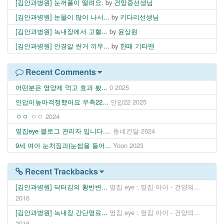
[김안과병원] 눈꺼풀이 떨려요.
by
건망증선생님
[김안과병원] 눈물이 많이 나서...
by
키다리선생님
[김안과병원] 녹내장에서 고혈...
by
윤상원
[김안과병원] 안경알 싼거 끼우...
by
한때 기타맨
Recent Comments
어떤분은 영양제 먹고 효과 봤...
0
2025
안압이높아걱정했어요 우측22...
안압22
2025
ㅇㅇ
ㅇㅇ
2024
옆집eye 블로그 관리자 입니다....
동네건달
2024
9세 여아 눈처짐과(눈썹을 들어...
Yoon
2023
Recent Trackbacks
[김안과병원] 닥터김의 황반변...
옆집 eye : 옆집 아이 - 건양의...
2016
[김안과병원] 녹내장 간단명료...
옆집 eye : 옆집 아이 - 건양의...
2016