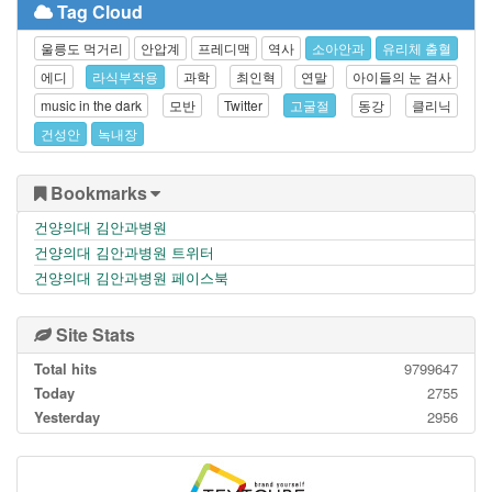
Tag Cloud
울릉도 먹거리
안압계
프레디맥
역사
소아안과
유리체 출혈
에디
라식부작용
과학
최인혁
연말
아이들의 눈 검사
music in the dark
모반
Twitter
고굴절
동강
클리닉
건성안
녹내장
Bookmarks
건양의대 김안과병원
건양의대 김안과병원 트위터
건양의대 김안과병원 페이스북
Site Stats
Total hits
9799647
Today
2755
Yesterday
2956