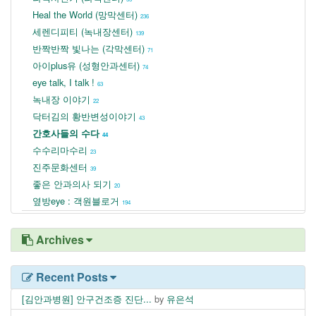
Heal the World (망막센터)
236
세렌디피티 (녹내장센터)
139
반짝반짝 빛나는 (각막센터)
71
아이plus유 (성형안과센터)
74
eye talk, I talk !
63
녹내장 이야기
22
닥터김의 황반변성이야기
43
간호사들의 수다
44
수수리마수리
23
진주문화센터
39
좋은 안과의사 되기
20
옆방eye : 객원블로거
194
Archives
Recent Posts
[김안과병원] 안구건조증 진단...
by
유은석