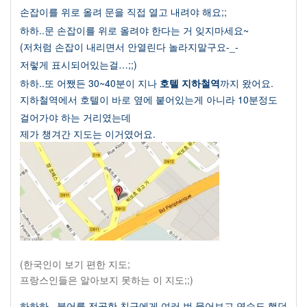
손잡이를 위로 올려 문을 직접 열고 내려야 해요
;;
하하
..
문 손잡이를 위로 올려야 한다는 거 잊지마세요
~
(
저처럼 손잡이 내리면서 안열린다 놀라지말구요
-_-
저렇게 표시되어있는걸
…;;)
하하
..
또 어쨌든 30~40분이 지나
호텔 지하철역
까지 왔어요
.
지하철역에서 호텔이 바로 옆에 붙어있는게 아니라
10
분정도
걸어가야 하는 거리였는데
제가 챙겨간 지도는 이거였어요
.
(한국인이 보기 편한 지도;
프랑스인들은 알아보지 못하는 이 지도;;)
하하하
..
불어를 전공한 친구에게 여러 번 물어보고 연습도 했던