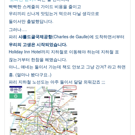
빡빡한 스케줄의 가이드 비용을 줄이고
우리끼리 신나게 맛있는거 먹으러 다닐 생각으로
둘이서만 출발했답니다
.
그러나
….
파리
샤를드골국제공항
(Charles de Gaulle)
에 도착하면서부터
우리의 고생은 시작되었습니다
.
Holiday Inn Hotel
까지 지하철로 이동해야 하는데 지하철 표
끊는거부터 한참을 헤맸습니다
.
아니
,,
얘네는 둘이서 가는데 책도 안보고 그냥 간겨
?
라고 하면
흥
. (
얼마나 봤다구요
..)
파리 지하철 노선도는 아주 둘이서 달달 외워갔죠
;;;