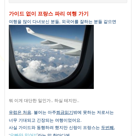
가이드 없이 프랑스 파리 여행 가기
여행을 많이 다녀보신 분들
,
외국어를 잘하는 분들 같으면
뭐 이게 대단한 일인가
..
하실 테지만
..
유럽은 처음
.
불어는 아주
쬐금읽기
밖에 못하는 저로서는
너무 기대되고 긴장되는 여행이었어요
.
사실 가이드와 동행하려 했지만 신랑이 프랑스는
두번째
,
‘
오빠만 믿어
!!
’
라는 말 한마디에