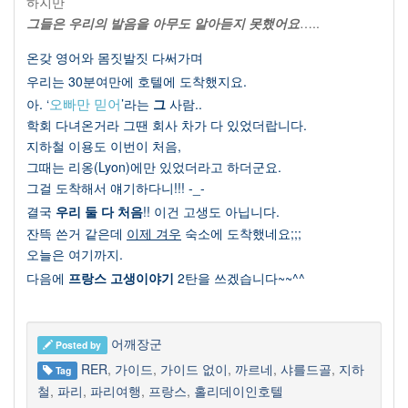
하지만
그들은 우리의 발음을 아무도 알아듣지 못했어요
…..
온갖 영어와 몸짓발짓 다써가며
우리는
30
분여만에 호텔에 도착했지요
.
아
. ‘
오빠만 믿어
’
라는
그
사람..
학회 다녀온거라 그땐 회사 차가 다 있었더랍니다
.
지하철 이용도 이번이 처음
,
그때는 리옹
(Lyon)
에만 있었더라고 하더군요
.
그걸 도착해서 얘기하다니!!! -_-
결국
우리 둘 다 처음
!!
이건 고생도 아닙니다
.
잔뜩 쓴거 같은데
이제 겨우
숙소에 도착했네요
;;;
오늘은 여기까지
.
다음에
프랑스 고생이야기
2
탄을 쓰겠습니다
~~^^
어깨장군
Posted by
RER
,
가이드
,
가이드 없이
,
까르네
,
샤를드골
,
지하
Tag
철
,
파리
,
파리여행
,
프랑스
,
홀리데이인호텔