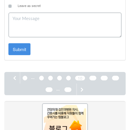
Leave as secret
Submit
...
1
6
7
8
9
10
11
12
13
...
14
44