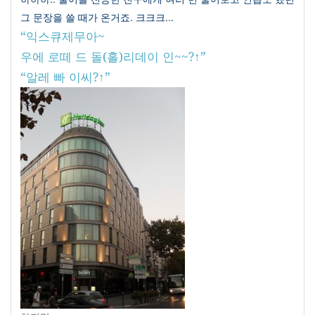
그 문장을 쓸 때가 온거죠
. 크크크...
“
익스큐제무아
~
우에 로떼 드 돌
(
홀
)
리데이 인
~~?
↑”
“
알레 빠 이씨
?
↑”