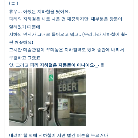
(;;;;;)
휴우
…
어쨌든 지하철을 탔어요
.
파리의 지하철은 새로 나온 건 깨끗하지만
,
대부분은 창문이
열려있기 때문에
지하의 먼지가 그대로 들어오고 덥고
,, (
우리나라 지하철이 훨
~
씬 깨끗해요
)
그치만 미술관같이 꾸며놓은 지하철역도 있어 중간에 내려서
구경하고 그랬죠
.
앗
,
그리고
파리 지하철은 자동문이 아니예요
-_- !!!
내려야 할 역에 지하철이 서면 빨간 버튼을 누르거나