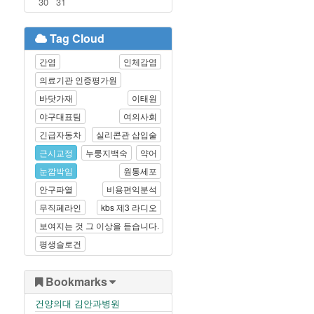
30
31
Tag Cloud
간염
인체감염
의료기관 인증평가원
바닷가재
이태원
야구대표팀
여의사회
긴급자동차
실리콘관 삽입술
근시교정
누룽지백숙
약어
눈깜박임
원통세포
안구파열
비용편익분석
무직페라인
kbs 제3 라디오
보여지는 것 그 이상을 듣습니다.
평생슬로건
Bookmarks
건양의대 김안과병원