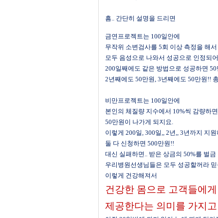
흠
..
간단히 설명을 드리면
금연프로젝트는
100
일안에
무작위 소변검사를
5
회 이상 측정을 해서
모두 음성으로 나와서 성공으로 인정되
200
일째에도 같은 방법으로 성공하면
50
2
년째에도
50
만원
, 3
년째에도
50
만원
!!
비만프로젝트는
100
일안에
본인의 체질량 지수에서
10%
씩 감량하면
50
만원이 나가게 되지요
.
이렇게
200
일
, 300
일
,, 2
년
,, 3
년까지 지원
둘 다 신청하면
500
만원
!!
대신 실패하면
..
받은 상금의
50%
를 벌금
우리병원선생님들은 모두 성공할꺼라 
이렇게 건강해져서
건강한 몸으로 고객들에게
제공한다는 의미를 가지고