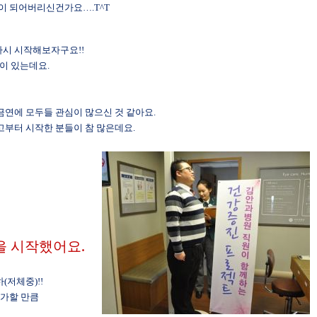
이 되어버리신건가요…
.T^T
 다시 시작해보자구요
!!
획이 있는데요
.
금연에 모두들 관심이 많으신 것 같아요
.
고부터 시작한 분들이 참 많은데요
.
을 시작했어요
.
하
(
저체중
)!!
참가할 만큼