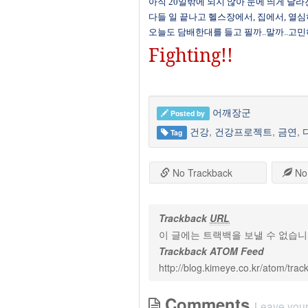
아직
20
일밖에 되지 않아 눈에 띄게 달라
다들 일 끝나고 헬스장에서
,
집에서
,
열심
오늘도 담배한대를 들고 필까
..
말까
..
고민
Fighting!!
어깨장군
Posted by
건강
,
건강프로젝트
,
금연
,
Tag
No Trackback
No
Trackback
URL
이 글에는 트랙백을 보낼 수 없습
Trackback ATOM Feed
http://blog.kimeye.co.kr/atom/tra
Comments
Leave you