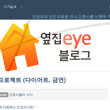
Tag &
건양의대 김안과병원 의사,간호사를 비롯해 
로젝트 (다이어트, 금연)
간호사들의 수다
 under
개씩 다짐하신 것 있으시죠
?