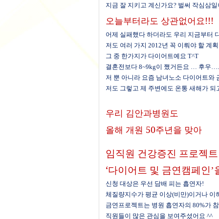
지금 잘 지키고 계신가요
?
벌써 작심삼일
오늘부터라도 상관없어요
!!!
어제 실패했다 하더라도 우리 지금부터
저도 여러 가지
2012
년 꼭 이뤄야 할 계
그 중 한가지가 다이어트예요 T^T
결혼전보다
8~9kg
이 쪘거든요 … 후우…
.
저 뿐 아니라 요즘 남녀노소 다이어트와 
저도 그렇고 제 주변에도 온통 새해가 되
우리 김안과병원도
올해 개원
50
주년을 맞아
임직원 건강증진 프로젝트
‘다이어트 및 금연캠페인
’
신청 대상은 우선 담배 피는 흡연자!
체질량지수가 평균 이상
(
비만
)
이거나 이
금연프로젝트는 병원 흡연자의
80%
가 
직원들이 많은 관심을 보여주셨어요
^^