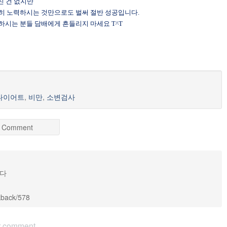
진 건 없지만
히 노력하시는 것만으로도 벌써 절반 성공입니다
.
하시는 분들 담배에게 흔들리지 마세요
T^T
다이어트
,
비만
,
소변검사
 Comment
니다
ckback/578
r comment