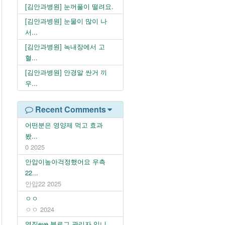
[김안과병원] 눈꺼풀이 떨려요.
[김안과병원] 눈물이 많이 나
서...
[김안과병원] 녹내장에서 고
혈...
[김안과병원] 안경알 싼거 끼
우...
Recent Comments
어떤분은 영양제 먹고 효과
봤...
0
2025
안압이높아걱정했어요 우측
22...
안압22
2025
ㅇㅇ
ㅇㅇ
2024
옆집eye 블로그 관리자 입니