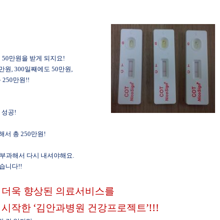
어
50
만원을 받게 되지요
!
만원
, 300
일째에도
50
만원
,
총
250
만원
!!
 성공
!
해서 총
250
만원
!
 부과해서 다시 내셔야해요
.
믿습니다
!!
 더욱 향상된 의료서비스를
 시작한 ‘김안과병원 건강프로젝트’
!!!