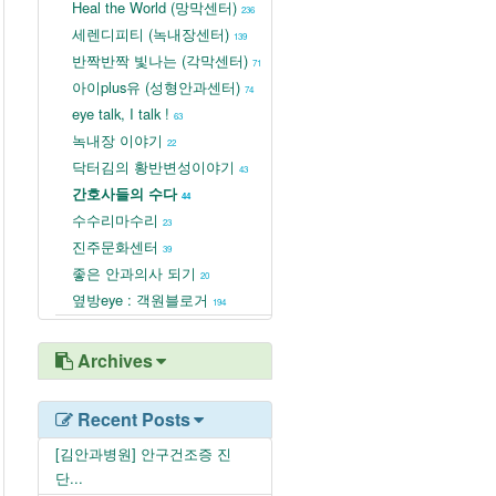
Heal the World (망막센터)
236
세렌디피티 (녹내장센터)
139
반짝반짝 빛나는 (각막센터)
71
아이plus유 (성형안과센터)
74
eye talk, I talk !
63
녹내장 이야기
22
닥터김의 황반변성이야기
43
간호사들의 수다
44
수수리마수리
23
진주문화센터
39
좋은 안과의사 되기
20
옆방eye : 객원블로거
194
Archives
Recent Posts
[김안과병원] 안구건조증 진
단...