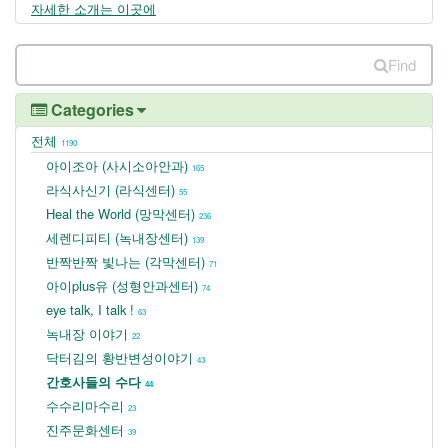
자세한 소개는 이곳에
Find
Categories
전체
1190
아이조아 (사시소아안과)
165
라식사신기 (라식센터)
55
Heal the World (망막센터)
236
세렌디피티 (녹내장센터)
139
반짝반짝 빛나는 (각막센터)
71
아이plus유 (성형안과센터)
74
eye talk, I talk !
63
녹내장 이야기
22
닥터김의 황반변성이야기
43
간호사들의 수다
44
수수리마수리
23
진주문화센터
39