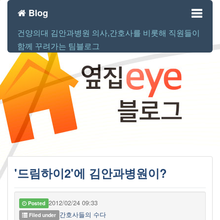
Blog
건양의대 김안과병원 의사,간호사를 비롯해 직원들이
Toggl
함께 꾸려가는 팀블로그
naviga
'드림하이2'에 김안과병원이?
2012/02/24 09:33
Posted
간호사들의 수다
Filed under