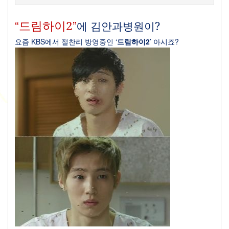
“
”
드림하이
2
에 김안과병원이
?
요즘
KBS
에서 절찬리 방영중인
‘
드림하이
2
’
아시죠
?