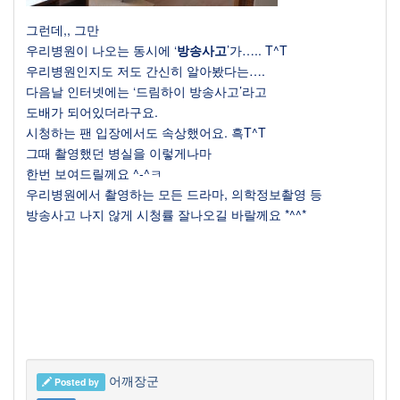
그런데
,,
그만
우리병원이 나오는 동시에
‘
방송사고
’
가
….. T^T
우리병원인지도 저도 간신히 알아봤다는
….
다음날 인터넷에는
‘
드림하이 방송사고
’
라고
도배가 되어있더라구요
.
시청하는 팬 입장에서도 속상했어요
.
흑T^T
그때 촬영했던 병실을 이렇게나마
한번 보여드릴께요
^-^
ㅋ
우리병원에서 촬영하는 모든 드라마
,
의학정보촬영 등
방송사고 나지 않게 시청률 잘나오길 바랄께요
*^^*
어깨장군
Posted by