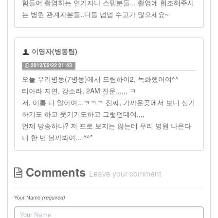
힘들어 촬영하는 연기자나 스텝분들....촬영에 협조해주시
는 병원 관계자분들..다들 넘넘 수고가 많으세요~
이영자(병동팀)
2012/02/22 21:43
오늘 우리병동(7병동)에서 드림하이2, 녹화했어여^^
티아라 지연, 강소라, 2AM 진운,,,,,, ㅋ
저, 이름 다 알아여...ㅋㅋㅋ 진짜, 가까운곳에서 보니 신기
하기도 하고 웃기기도하고 그렇던데여,,,,
언제 방송하나? 저 프로 보지는 않는데 우리 병원 나온다
니 한 번 볼까봐여....^^*
Comments
Leave your comment
Your Name
(required)