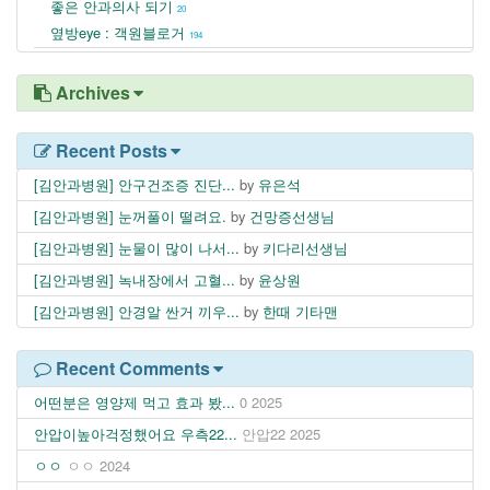
좋은 안과의사 되기
20
옆방eye : 객원블로거
194
Archives
Recent Posts
[김안과병원] 안구건조증 진단...
by
유은석
[김안과병원] 눈꺼풀이 떨려요.
by
건망증선생님
[김안과병원] 눈물이 많이 나서...
by
키다리선생님
[김안과병원] 녹내장에서 고혈...
by
윤상원
[김안과병원] 안경알 싼거 끼우...
by
한때 기타맨
Recent Comments
어떤분은 영양제 먹고 효과 봤...
0
2025
안압이높아걱정했어요 우측22...
안압22
2025
ㅇㅇ
ㅇㅇ
2024