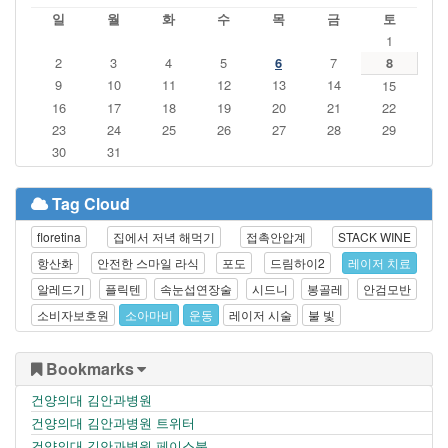
일
월
화
수
목
금
토
1
2
3
4
5
6
7
8
9
10
11
12
13
14
15
16
17
18
19
20
21
22
23
24
25
26
27
28
29
30
31
Tag Cloud
floretina
집에서 저녁 해먹기
접촉안압계
STACK WINE
항산화
안전한 스마일 라식
포도
드림하이2
레이저 치료
알레드기
플릭텐
속눈섭연장술
시드니
봉골레
안검모반
소비자보호원
소아마비
운동
레이저 시술
불 빛
Bookmarks
건양의대 김안과병원
건양의대 김안과병원 트위터
건양의대 김안과병원 페이스북