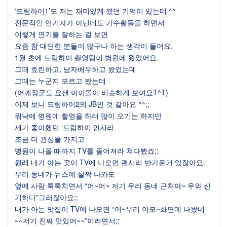
‘
드림하이
1’
도 저는 재미있게 봤던 기억이 있는데
^^
전문적인 연기자가 아닌데도 가수활동을 하면서
이렇게 연기를 잘하는 걸 보면
요즘 참 대단한 분들이 많구나 하는 생각이 들어요
.
1
월 초에 드림하이 촬영팀이 병원에 왔었어요
.
그때 효린하고
,
남자배우하고 왔었는데
그때는 누군지 모르고 봤는데
(
어깨장군도 요샌 아이돌이 비슷하게 보여요
T^T)
이제 보니 드림하이
2
의
JB
인 것 같아요
^^;;
워낙에 병원에 촬영을 하러 많이 오기는 하지만
제가 좋아했던
‘
드림하이
’
인지라
조금 더 관심을 가지고
병원이 나올 때까지
TV
를 뚫어져라 쳐다봤죠
;;
원래 내가 아는 곳이
TV
에 나오면 괜시리 반가운거 있잖아요
.
우리 동네가 뉴스에 살짝 나와도
옆에 사람 툭툭치면서
“
어
~
어
~
저기 우리 동네 근처야
~
우와 신
기하다
”
그러잖아요
;;
내가 아는 맛집이
TV
에 나오면
“
어
~
우리 이모
~
화면에 나왔네
~~
저기 진짜 맛있어
~~”
이러면서
;;