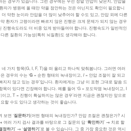
는 경우가 있습니다. 그런 경우에는 우선 정말 안압이 낮은지, 안압을
환자가 병원에 올 때만 약을 점안하는 것은 아닌지도 확인이 필요합니
 더 약한 눈이라 안압을 더 많이 낮추어야 할 수도 있고, 안압 외에 다른
만약 환자가 고령이라면 빠르지 않은 진행은 크게 문제가 되지 않는 경우
느린 진행속도라도 더 비중 있게 받아들여야 합니다. 진행속도가 일반적인
 다른 질환의 가능성(특히 뇌질환)도 생각해야 합니다.
 가지 항목(G, I, F, T)을 떠 올리고 하나씩 맞춰봅니다. 그러면 여러
은 경우의 수는 ‘
G
= 순한 형태의 녹내장이고,
I
= 안압 조절이 잘 되고
빠지지 않고 있는 경우’입니다. 환자에게는 그냥 이 표현 그대로 말씀 드
항목이 있다면 긴장해야 합니다. 예를 들어 ‘G = 포도막염 녹내장이고, I
초기이고, T = 진행이 확실하지는 않은 경우’라면 지금은 괜찮지만 앞으로
필요할 수도 있다고 생각하는 것이 좋습니다.
 보면 ‘
질문하기
(어떤 형태의 녹내장인가? 안압 조절은 괜찮은가? 시
→
여러 가지 검사 결과를 바탕으로 그 질문의 답 ‘
확인하기
’
→
치료 할
결정하기
’
→
‘
설명하기
’로 볼 수 있습니다. 그 중 가장 중요한 것은 역시