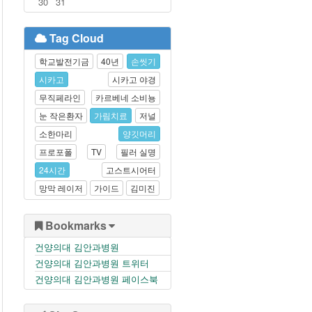
30
31
Tag Cloud
학교발전기금
40년
손씻기
시카고
시카고 야경
무직페라인
카르베네 소비뇽
눈 작은환자
가림치료
저널
소한마리
양깃머리
프로포폴
TV
필러 실명
24시간
고스트시어터
망막 레이저
가이드
김미진
Bookmarks
건양의대 김안과병원
건양의대 김안과병원 트위터
건양의대 김안과병원 페이스북