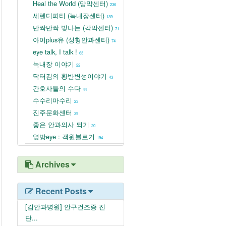
Heal the World (망막센터)
236
세렌디피티 (녹내장센터)
139
반짝반짝 빛나는 (각막센터)
71
아이plus유 (성형안과센터)
74
eye talk, I talk !
63
녹내장 이야기
22
닥터김의 황반변성이야기
43
간호사들의 수다
44
수수리마수리
23
진주문화센터
39
좋은 안과의사 되기
20
옆방eye : 객원블로거
194
Archives
Recent Posts
[김안과병원] 안구건조증 진
단...