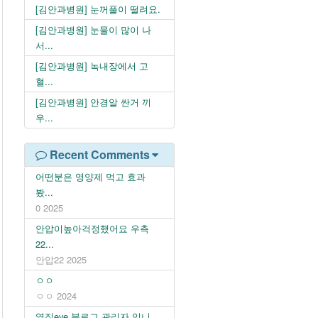
[김안과병원] 눈꺼풀이 떨려요.
[김안과병원] 눈물이 많이 나
서...
[김안과병원] 녹내장에서 고
혈...
[김안과병원] 안경알 싼거 끼
우...
Recent Comments
어떤분은 영양제 먹고 효과
봤...
0
2025
안압이높아걱정했어요 우측
22...
안압22
2025
ㅇㅇ
ㅇㅇ
2024
옆집eye 블로그 관리자 입니