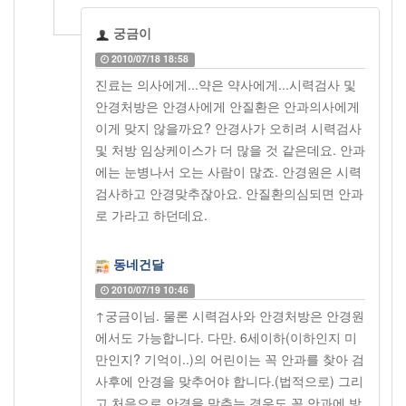
궁금이
2010/07/18 18:58
진료는 의사에게...약은 약사에게...시력검사 및
안경처방은 안경사에게 안질환은 안과의사에게
이게 맞지 않을까요? 안경사가 오히려 시력검사
및 처방 임상케이스가 더 많을 것 같은데요. 안과
에는 눈병나서 오는 사람이 많죠. 안경원은 시력
검사하고 안경맞추잖아요. 안질환의심되면 안과
로 가라고 하던데요.
동네건달
2010/07/19 10:46
↑궁금이님. 물론 시력검사와 안경처방은 안경원
에서도 가능합니다. 다만. 6세이하(이하인지 미
만인지? 기억이..)의 어린이는 꼭 안과를 찾아 검
사후에 안경을 맞추어야 합니다.(법적으로) 그리
고 처음으로 안경을 맞추는 경우도 꼭 안과에 방