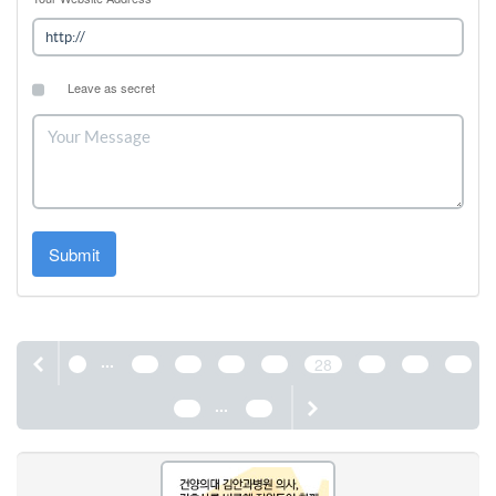
Leave as secret
Submit
...
1
24
25
26
27
28
29
30
31
...
32
44