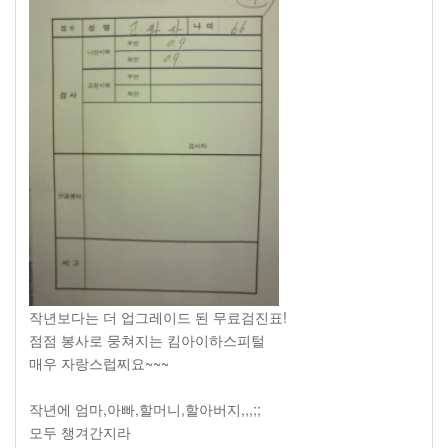
작년보다는 더 업그레이드 된 무료검진표!
점점 봉사로 뭉쳐지는 킴아이하스피털
매우 자랑스럽찌요~~~
작년에 엄마,아빠,할머니,할아버지,,,;;
모두 챙겨간지라