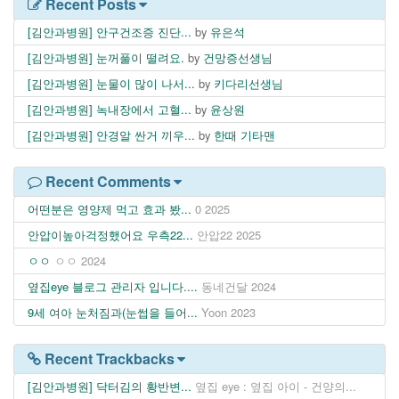
Recent Posts
[김안과병원] 안구건조증 진단...
by
유은석
[김안과병원] 눈꺼풀이 떨려요.
by
건망증선생님
[김안과병원] 눈물이 많이 나서...
by
키다리선생님
[김안과병원] 녹내장에서 고혈...
by
윤상원
[김안과병원] 안경알 싼거 끼우...
by
한때 기타맨
Recent Comments
어떤분은 영양제 먹고 효과 봤...
0
2025
안압이높아걱정했어요 우측22...
안압22
2025
ㅇㅇ
ㅇㅇ
2024
옆집eye 블로그 관리자 입니다....
동네건달
2024
9세 여아 눈처짐과(눈썹을 들어...
Yoon
2023
Recent Trackbacks
[김안과병원] 닥터김의 황반변...
옆집 eye : 옆집 아이 - 건양의...