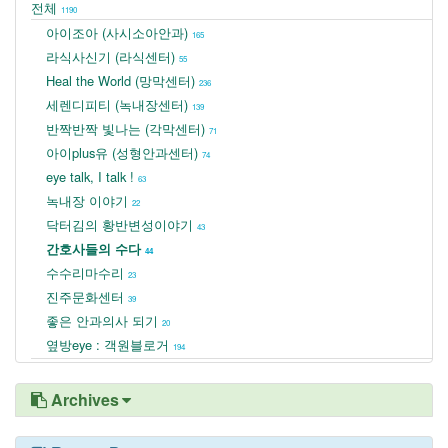
전체
1190
아이조아 (사시소아안과)
165
라식사신기 (라식센터)
55
Heal the World (망막센터)
236
세렌디피티 (녹내장센터)
139
반짝반짝 빛나는 (각막센터)
71
아이plus유 (성형안과센터)
74
eye talk, I talk !
63
녹내장 이야기
22
닥터김의 황반변성이야기
43
간호사들의 수다
44
수수리마수리
23
진주문화센터
39
좋은 안과의사 되기
20
옆방eye : 객원블로거
194
Archives