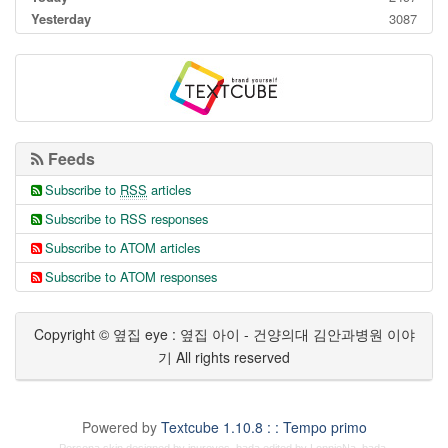
Yesterday
3087
Feeds
Subscribe to
RSS
articles
Subscribe to RSS responses
Subscribe to ATOM articles
Subscribe to ATOM responses
Copyright © 옆집 eye : 옆집 아이 - 건양의대 김안과병원 이야
기 All rights reserved
Powered by
Textcube 1.10.8 : : Tempo primo
Persona skin designed by
inureyes
,
bada
edited by
LonnieNa
,
bada
.