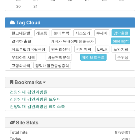
30
31
Tag Cloud
현고대닭발
래프팅
눈이 뻑뻑
시즈오카
수세미
망막출혈
결막하 출혈
커피가 녹내장에 안좋은가
blue light
페트루펠리국립극장
민락회센터
각막이력
EVER
노안치료
우리아이 시력
비용편익분석
웨이브프론트
손위생
고령화사회
망막내혈관종상증식
Bookmarks
건양의대 김안과병원
건양의대 김안과병원 트위터
건양의대 김안과병원 페이스북
Site Stats
Total hits
9793401
Today
2497