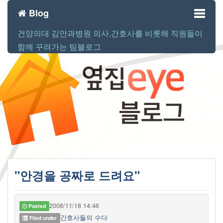
Blog
건양의대 김안과병원 의사,간호사를 비롯해 직원들이
Toggl
함께 꾸려가는 팀블로그
naviga
"안경을 공짜로 드려요"
2008/11/18 14:46
Posted
간호사들의 수다
Filed under