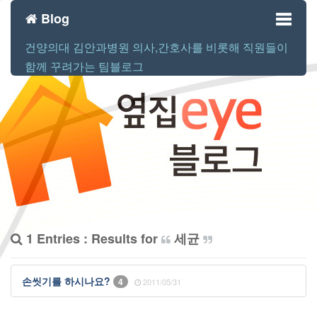
Blog
건양의대 김안과병원 의사,간호사를 비롯해 직원들이
Toggl
함께 꾸려가는 팀블로그
naviga
1 Entries : Results for
세균
손씻기를 하시나요?
4
2011/05/31