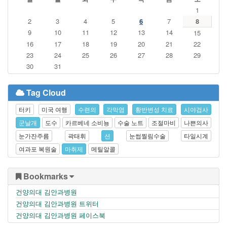
1
2
3
4
5
6
7
8
9
10
11
12
13
14
15
16
17
18
19
20
21
22
23
24
25
26
27
28
29
30
31
Tag Cloud
터키
미국 여행
수련의
각막염
황반변성 치료
시야검사
군날개
도수
카르베네 소비뇽
수술 노트
조절마비
나쁜의사
눈가잔주름
곽태휘
션
눈썹찔림수술
타일시계
여과포 복원술
마취제
메틸알콜
Bookmarks
건양의대 김안과병원
건양의대 김안과병원 트위터
건양의대 김안과병원 페이스북