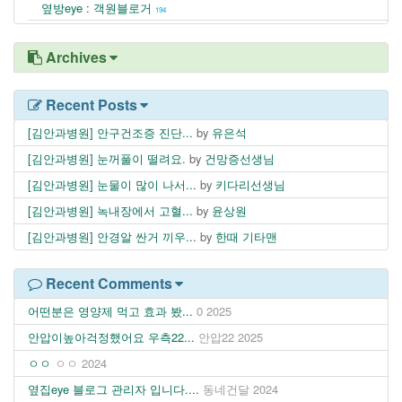
옆방eye : 객원블로거
194
Archives
Recent Posts
[김안과병원] 안구건조증 진단...
by
유은석
[김안과병원] 눈꺼풀이 떨려요.
by
건망증선생님
[김안과병원] 눈물이 많이 나서...
by
키다리선생님
[김안과병원] 녹내장에서 고혈...
by
윤상원
[김안과병원] 안경알 싼거 끼우...
by
한때 기타맨
Recent Comments
어떤분은 영양제 먹고 효과 봤...
0
2025
안압이높아걱정했어요 우측22...
안압22
2025
ㅇㅇ
ㅇㅇ
2024
옆집eye 블로그 관리자 입니다....
동네건달
2024