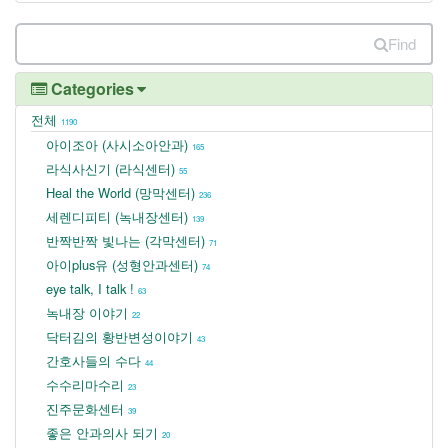
Find
Categories
전체
1190
아이조아 (사시소아안과)
165
라식사신기 (라식센터)
55
Heal the World (망막센터)
236
세렌디피티 (녹내장센터)
139
반짝반짝 빛나는 (각막센터)
71
아이plus유 (성형안과센터)
74
eye talk, I talk !
63
녹내장 이야기
22
닥터김의 황반변성이야기
43
간호사들의 수다
44
수수리마수리
23
진주문화센터
39
좋은 안과의사 되기
20