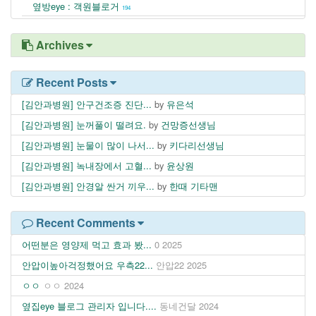
옆방eye : 객원블로거
194
Archives
Recent Posts
[김안과병원] 안구건조증 진단...
by
유은석
[김안과병원] 눈꺼풀이 떨려요.
by
건망증선생님
[김안과병원] 눈물이 많이 나서...
by
키다리선생님
[김안과병원] 녹내장에서 고혈...
by
윤상원
[김안과병원] 안경알 싼거 끼우...
by
한때 기타맨
Recent Comments
어떤분은 영양제 먹고 효과 봤...
0
2025
안압이높아걱정했어요 우측22...
안압22
2025
ㅇㅇ
ㅇㅇ
2024
옆집eye 블로그 관리자 입니다....
동네건달
2024