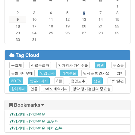
1
2
3
4
5
6
7
8
9
10
11
12
13
14
15
17
18
19
20
21
22
16
23
24
25
26
27
28
29
30
31
Tag Cloud
독일제
산르우르파
안과의사 라식수술
병원
무소유
금발이너무해
안압검사
라섹수술
난시는 병인가요
깜박
3D TV
방글라데시
3월
청양고추
생일
각막절편
항체주사
안통
그래도계속가라
망막 정기검진의 중요성
Bookmarks
건양의대 김안과병원
건양의대 김안과병원 트위터
건양의대 김안과병원 페이스북