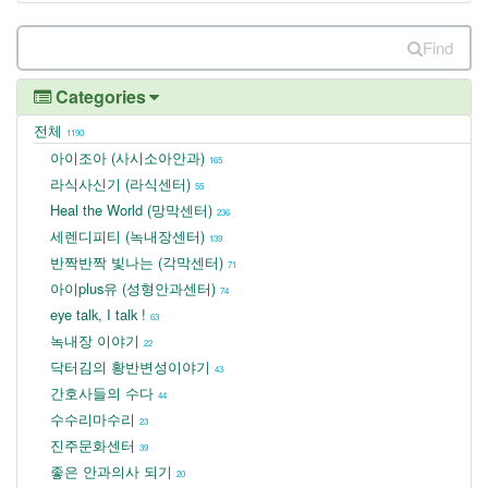
Find
Categories
전체
1190
아이조아 (사시소아안과)
165
라식사신기 (라식센터)
55
Heal the World (망막센터)
236
세렌디피티 (녹내장센터)
139
반짝반짝 빛나는 (각막센터)
71
아이plus유 (성형안과센터)
74
eye talk, I talk !
63
녹내장 이야기
22
닥터김의 황반변성이야기
43
간호사들의 수다
44
수수리마수리
23
진주문화센터
39
좋은 안과의사 되기
20