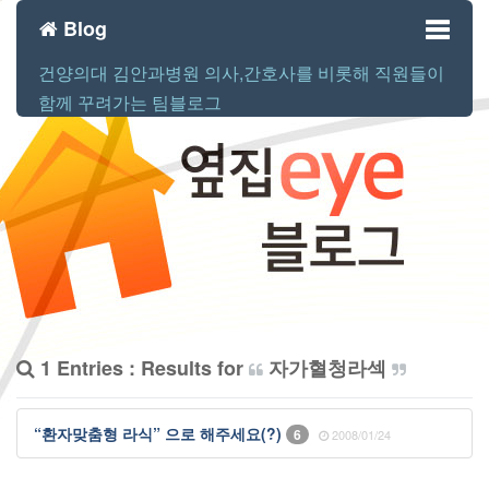
Blog
건양의대 김안과병원 의사,간호사를 비롯해 직원들이
Toggl
함께 꾸려가는 팀블로그
naviga
1 Entries : Results for
자가혈청라섹
“환자맞춤형 라식” 으로 해주세요(?)
6
2008/01/24