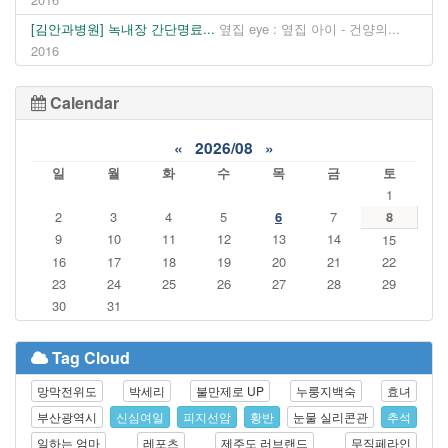
[김안과병원] 녹내장 간단명료...
옆집 eye : 옆집 아이 - 건양의...
2016
Calendar
«
2026/08
»
일
월
화
수
목
금
토
1
2
3
4
5
6
7
8
9
10
11
12
13
14
15
16
17
18
19
20
21
22
23
24
25
26
27
28
29
30
31
Tag Cloud
망막전위도
박세리
불만제로 UP
누룽지백숙
효녀
부산광역시
신심여일
피지선암
황반
눈물 실리콘관
추석
일하는 엄마
레포츠
제주도 러브랜드
무직페라인