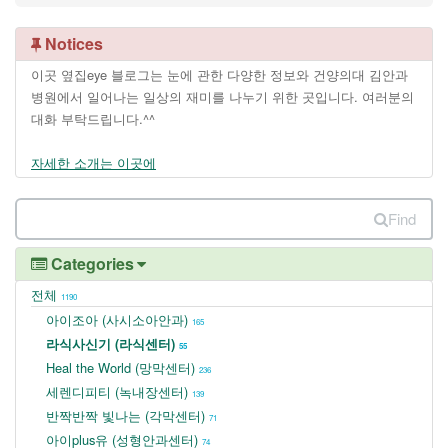
Notices
이곳 옆집eye 블로그는 눈에 관한 다양한 정보와 건양의대 김안과
병원에서 일어나는 일상의 재미를 나누기 위한 곳입니다. 여러분의
대화 부탁드립니다.^^
자세한 소개는 이곳에
Find
Categories
전체
1190
아이조아 (사시소아안과)
165
라식사신기 (라식센터)
55
Heal the World (망막센터)
236
세렌디피티 (녹내장센터)
139
반짝반짝 빛나는 (각막센터)
71
아이plus유 (성형안과센터)
74