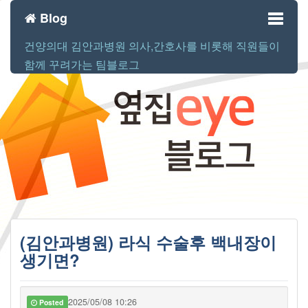
Blog
건양의대 김안과병원 의사,간호사를 비롯해 직원들이
Toggl
함께 꾸려가는 팀블로그
naviga
(김안과병원) 라식 수술후 백내장이
생기면?
2025/05/08 10:26
Posted