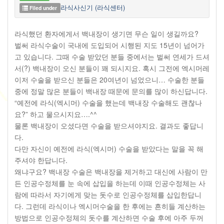
라식사신기 (라식센터)
Filed under
라식했던 환자에게서 백내장이 생기면 무슨 일이 생길까요?
벌써 라식수술이 국내에 도입되어 시행된 지도 15년이 넘어가
고 있습니다. 그때 수술 받았던 분들 중에서는 벌써 연세가 드셔
서(?) 백내장이 오신 분들이 꽤 되시지요. 혹시 그전에 엑시머레
이저 수술을 받으신 분들은 20여년이 넘었으니… 수술한 분들
중에 정말 많은 분들이 백내장 때문에 문의를 많이 하신답니다.
“예전에 라식(엑시머) 수술을 했는데 백내장 수술해도 괜찮나
요?” 하고 물으시지요….^^
물론 백내장이 오셨다면 수술을 받으셔야지요. 결과도 좋답니
다.
다만 자신이 예전에 라식(엑시머) 수술을 받았다는 말을 꼭 해
주셔야 한답니다.
왜냐구요? 백내장 수술은 백내장을 제거하고 대신에 사람이 만
든 인공수정체를 눈 속에 삽입을 하는데 이때 인공수정체는 사
람에 따라서 자기에게 맞는 돗수로 인공수정체를 삽입한답니
다. 그런데 라식이나 엑시머수술을 한 후에는 흔히들 계산하는
방법으로 인공수정체의 돗수를 계산하면 수술 후에 아주 두꺼