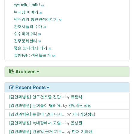
eye talk, I talk !
63
녹내장 이야기
22
닥터김의 황반변성이야기
43
간호사들의 수다
44
수수리마수리
23
진주문화센터
39
좋은 안과의사 되기
20
옆방eye : 객원블로거
194
Archives
Recent Posts
[김안과병원] 안구건조증 진단...
by
유은석
[김안과병원] 눈꺼풀이 떨려요.
by
건망증선생님
[김안과병원] 눈물이 많이 나서...
by
키다리선생님
[김안과병원] 녹내장에서 고혈...
by
윤상원
[김안과병원] 안경알 싼거 끼우...
by
한때 기타맨