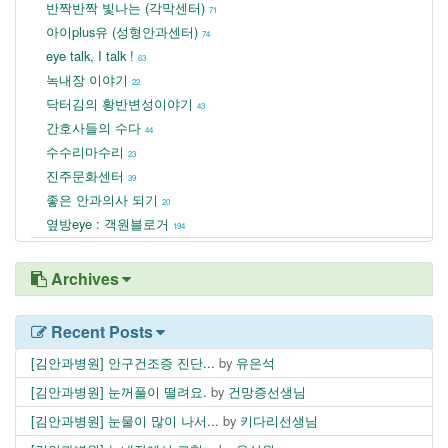
반짝반짝 빛나는 (각막센터)
71
아이plus유 (성형안과센터)
74
eye talk, I talk !
63
녹내장 이야기
22
닥터김의 황반변성이야기
43
간호사들의 수다
44
수수리마수리
23
진주문화센터
39
좋은 안과의사 되기
20
옆방eye : 객원블로거
194
Archives
Recent Posts
[김안과병원] 안구건조증 진단...
by
유은석
[김안과병원] 눈꺼풀이 떨려요.
by
건망증선생님
[김안과병원] 눈물이 많이 나서...
by
키다리선생님