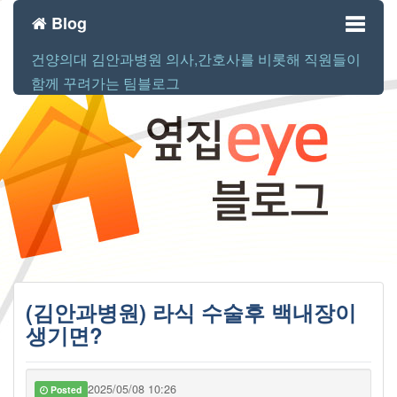
Blog
건양의대 김안과병원 의사,간호사를 비롯해 직원들이
Toggl
함께 꾸려가는 팀블로그
naviga
(김안과병원) 라식 수술후 백내장이
생기면?
2025/05/08 10:26
Posted