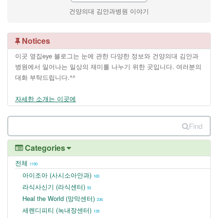
건양의대 김안과병원 이야기
Notices
이곳 옆집eye 블로그는 눈에 관한 다양한 정보와 건양의대 김안과
병원에서 일어나는 일상의 재미를 나누기 위한 곳입니다. 여러분의
대화 부탁드립니다.^^
자세한 소개는 이곳에
Find
Categories
전체
1190
아이조아 (사시소아안과)
165
라식사신기 (라식센터)
55
Heal the World (망막센터)
236
세렌디피티 (녹내장센터)
139