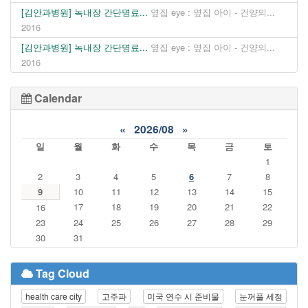
[김안과병원] 녹내장 간단명료...
옆집 eye : 옆집 아이 - 건양의...
2016
[김안과병원] 녹내장 간단명료...
옆집 eye : 옆집 아이 - 건양의...
2016
Calendar
«
2026/08
»
일
월
화
수
목
금
토
1
2
3
4
5
6
7
8
9
10
11
12
13
14
15
17
18
19
20
21
22
16
23
24
25
26
27
28
29
30
31
Tag Cloud
health care city
고주파
미국 연수 시 준비물
눈꺼풀 세정