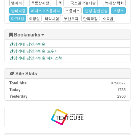
벨마비
목동삼계탕
책
국소결막절제술
녹내장 학회
날파리증
레저스포츠동아리
스쿨버스
습성 황반변성
프랑스
다큐3일
화장실
라식시험
부산호떡
단막극장
소독법
Bookmarks
건양의대 김안과병원
건양의대 김안과병원 트위터
건양의대 김안과병원 페이스북
Site Stats
Total hits
9798677
Today
1785
Yesterday
2956