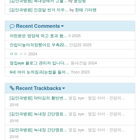
[김안과병원] 녹내장에서 고혈...
by
윤상원
[김안과병원] 안경알 싼거 끼우...
by
한때 기타맨
Recent Comments
어떤분은 영양제 먹고 효과 봤...
0
2025
안압이높아걱정했어요 우측22...
안압22
2025
ㅇㅇ
ㅇㅇ
2024
옆집eye 블로그 관리자 입니다....
동네건달
2024
9세 여아 눈처짐과(눈썹을 들어...
Yoon
2023
Recent Trackbacks
[김안과병원] 닥터김의 황반변...
옆집 eye : 옆집 아이 - 건양의...
2016
[김안과병원] 녹내장 간단명료...
옆집 eye : 옆집 아이 - 건양의...
2016
[김안과병원] 녹내장 간단명료...
옆집 eye : 옆집 아이 - 건양의...
2016