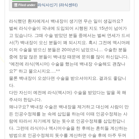
라식사신기 (라식센터)
Filed under
라식했던 환자에게서 백내장이 생기면 무슨 일이 생길까요?
벌써 라식수술이 국내에 도입되어 시행된 지도 15년이 넘어가
고 있습니다. 그때 수술 받았던 분들 중에서는 벌써 연세가 드셔
서(?) 백내장이 오신 분들이 꽤 되시지요. 혹시 그전에 엑시머레
이저 수술을 받으신 분들은 20여년이 넘었으니… 수술한 분들
중에 정말 많은 분들이 백내장 때문에 문의를 많이 하신답니다.
“예전에 라식(엑시머) 수술을 했는데 백내장 수술해도 괜찮나
요?” 하고 물으시지요….^^
물론 백내장이 오셨다면 수술을 받으셔야지요. 결과도 좋답니
다.
다만 자신이 예전에 라식(엑시머) 수술을 받았다는 말을 꼭 해
주셔야 한답니다.
왜냐구요? 백내장 수술은 백내장을 제거하고 대신에 사람이 만
든 인공수정체를 눈 속에 삽입을 하는데 이때 인공수정체는 사
람에 따라서 자기에게 맞는 돗수로 인공수정체를 삽입한답니
다. 그런데 라식이나 엑시머수술을 한 후에는 흔히들 계산하는
방법으로 인공수정체의 돗수를 계산하면 수술 후에 아주 두꺼