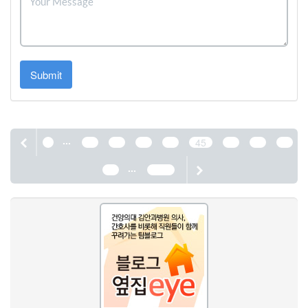
Submit
...
1
41
42
43
44
45
46
47
48
...
49
1190