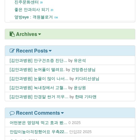
진주문화센터
39
좋은 안과의사 되기
20
옆방eye : 객원블로거
194
Archives
Recent Posts
[김안과병원] 안구건조증 진단...
by
유은석
[김안과병원] 눈꺼풀이 떨려요.
by
건망증선생님
[김안과병원] 눈물이 많이 나서...
by
키다리선생님
[김안과병원] 녹내장에서 고혈...
by
윤상원
[김안과병원] 안경알 싼거 끼우...
by
한때 기타맨
Recent Comments
어떤분은 영양제 먹고 효과 봤...
0
2025
안압이높아걱정했어요 우측22...
안압22
2025