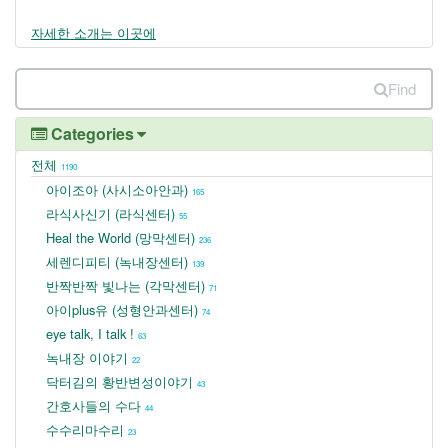
자세한 소개는 이곳에
Find
Categories
전체
1190
아이조아 (사시소아안과)
165
라식사신기 (라식센터)
55
Heal the World (망막센터)
236
세렌디피티 (녹내장센터)
139
반짝반짝 빛나는 (각막센터)
71
아이plus유 (성형안과센터)
74
eye talk, I talk !
63
녹내장 이야기
22
닥터김의 황반변성이야기
43
간호사들의 수다
44
수수리마수리
23