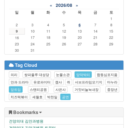
«
2026/08
»
일
월
화
수
목
금
토
1
2
3
4
5
6
7
8
9
10
11
12
13
14
15
17
18
19
20
21
22
16
23
24
25
26
27
28
29
30
31
Tag Cloud
의리
쌍파울루 대성당
눈물소관
망막박리
합동심포지움
안과 드라마
유로파이터
캠사
쥐
서브프라임모기지
마누라
앞트임
스탠리공원
사은사
거짓비늘녹내장
중장년
치즈떡볶이
세월호
박천일
공연
Bookmarks
건양의대 김안과병원
건양의대 김안과병원 트위터