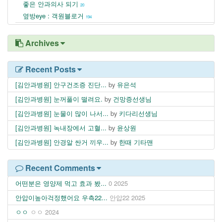
좋은 안과의사 되기
20
옆방eye : 객원블로거
194
Archives
Recent Posts
[김안과병원] 안구건조증 진단...
by
유은석
[김안과병원] 눈꺼풀이 떨려요.
by
건망증선생님
[김안과병원] 눈물이 많이 나서...
by
키다리선생님
[김안과병원] 녹내장에서 고혈...
by
윤상원
[김안과병원] 안경알 싼거 끼우...
by
한때 기타맨
Recent Comments
어떤분은 영양제 먹고 효과 봤...
0
2025
안압이높아걱정했어요 우측22...
안압22
2025
ㅇㅇ
ㅇㅇ
2024