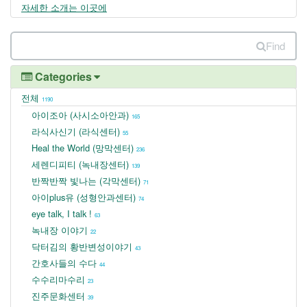
자세한 소개는 이곳에
Find
Categories
전체
1190
아이조아 (사시소아안과)
165
라식사신기 (라식센터)
55
Heal the World (망막센터)
236
세렌디피티 (녹내장센터)
139
반짝반짝 빛나는 (각막센터)
71
아이plus유 (성형안과센터)
74
eye talk, I talk !
63
녹내장 이야기
22
닥터김의 황반변성이야기
43
간호사들의 수다
44
수수리마수리
23
진주문화센터
39