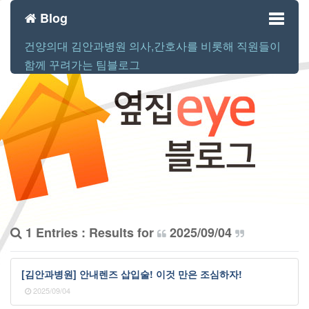
Blog
건양의대 김안과병원 의사,간호사를 비롯해 직원들이
Toggl
함께 꾸려가는 팀블로그
naviga
1 Entries : Results for
2025/09/04
[김안과병원] 안내렌즈 삽입술! 이것 만은 조심하자!
2025/09/04