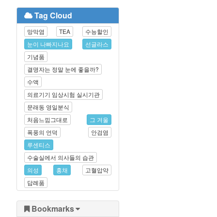
Tag Cloud
망막염
TEA
수능할인
눈이 나빠지나요
선글라스
기념품
결명자는 정말 눈에 좋을까?
수액
의료기기 임상시험 실시기관
문래동 영일분식
처음느낌그대로
그 겨울
폭풍의 언덕
안검염
루센티스
수술실에서 의사들의 습관
의성
홍채
고혈압약
답례품
Bookmarks