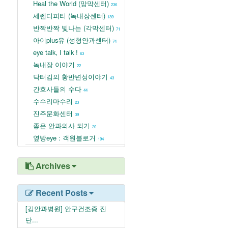
Heal the World (망막센터)
236
세렌디피티 (녹내장센터)
139
반짝반짝 빛나는 (각막센터)
71
아이plus유 (성형안과센터)
74
eye talk, I talk !
63
녹내장 이야기
22
닥터김의 황반변성이야기
43
간호사들의 수다
44
수수리마수리
23
진주문화센터
39
좋은 안과의사 되기
20
옆방eye : 객원블로거
194
Archives
Recent Posts
[김안과병원] 안구건조증 진
단...