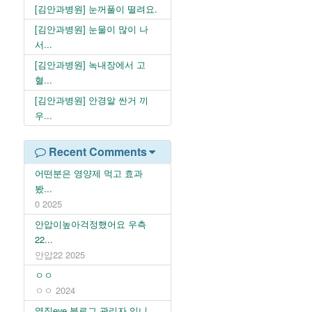
[김안과병원] 눈꺼풀이 떨려요.
[김안과병원] 눈물이 많이 나
서...
[김안과병원] 녹내장에서 고
혈...
[김안과병원] 안경알 싼거 끼
우...
Recent Comments
어떤분은 영양제 먹고 효과
봤...
0
2025
안압이높아걱정했어요 우측
22...
안압22
2025
ㅇㅇ
ㅇㅇ
2024
옆집eye 블로그 관리자 입니