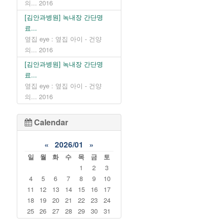
의...
2016
[김안과병원] 녹내장 간단명
료...
옆집 eye : 옆집 아이 - 건양
의...
2016
[김안과병원] 녹내장 간단명
료...
옆집 eye : 옆집 아이 - 건양
의...
2016
Calendar
«
2026/01
»
일
월
화
수
목
금
토
1
2
3
4
5
6
7
8
9
10
11
12
13
14
15
16
17
18
19
20
21
22
23
24
25
26
27
28
29
30
31