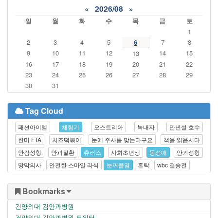
«
2026/08
»
일
월
화
수
목
금
토
1
2
3
4
5
6
7
8
9
10
11
12
14
15
13
16
17
18
19
20
21
22
23
24
25
26
27
28
29
30
31
Tag Cloud
패션아이템
체험기
오스트리아
녹내자
만년설 호수
한미 FTA
치즈떡볶이
눈에 주사를 맞는다구요
책을 읽읍시다
안검성형
안과질환
츄러스
사회초년생
동성애
안과성형
망막의사
안전한 스마일 라식
눈꺼풀염
혼탁
wbc 결승전
Bookmarks
건양의대 김안과병원
건양의대 김안과병원 트위터