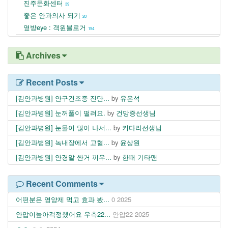
진주문화센터
39
좋은 안과의사 되기
20
옆방eye : 객원블로거
194
Archives
Recent Posts
[김안과병원] 안구건조증 진단...
by
유은석
[김안과병원] 눈꺼풀이 떨려요.
by
건망증선생님
[김안과병원] 눈물이 많이 나서...
by
키다리선생님
[김안과병원] 녹내장에서 고혈...
by
윤상원
[김안과병원] 안경알 싼거 끼우...
by
한때 기타맨
Recent Comments
어떤분은 영양제 먹고 효과 봤...
0
2025
안압이높아걱정했어요 우측22...
안압22
2025