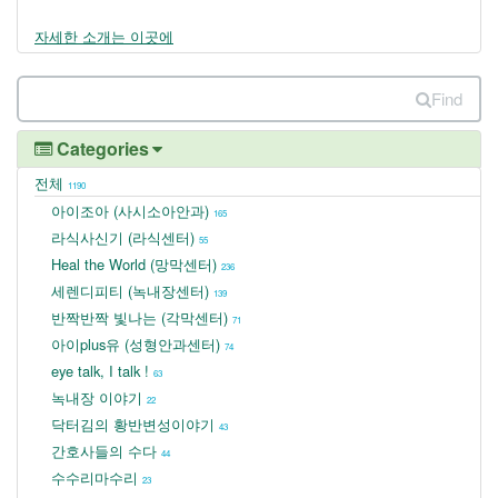
자세한 소개는 이곳에
Find
Categories
전체
1190
아이조아 (사시소아안과)
165
라식사신기 (라식센터)
55
Heal the World (망막센터)
236
세렌디피티 (녹내장센터)
139
반짝반짝 빛나는 (각막센터)
71
아이plus유 (성형안과센터)
74
eye talk, I talk !
63
녹내장 이야기
22
닥터김의 황반변성이야기
43
간호사들의 수다
44
수수리마수리
23