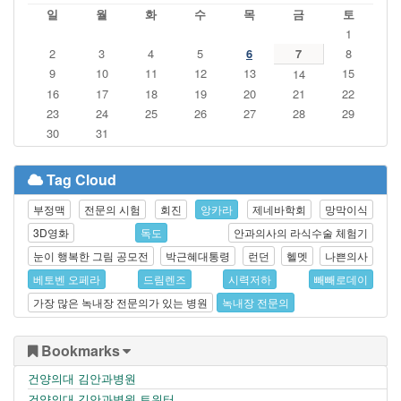
일
월
화
수
목
금
토
1
2
3
4
5
6
7
8
9
10
11
12
13
15
14
16
17
18
19
20
21
22
23
24
25
26
27
28
29
30
31
Tag Cloud
부정맥
전문의 시험
회진
앙카라
제네바학회
망막이식
3D영화
독도
안과의사의 라식수술 체험기
눈이 행복한 그림 공모전
박근혜대통령
런던
헬멧
나쁜의사
베토벤 오페라
드림렌즈
시력저하
빼빼로데이
가장 많은 녹내장 전문의가 있는 병원
녹내장 전문의
Bookmarks
건양의대 김안과병원
건양의대 김안과병원 트위터