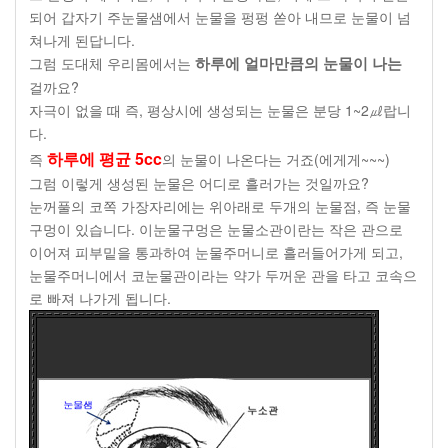
되어 갑자기 주눈물샘에서 눈물을 펑펑 쏟아 내므로 눈물이 넘
쳐나게 된답니다
.
그럼 도대체 우리몸에서는
하루에 얼마만큼의 눈물이 나는
걸까요
?
자극이 없을 때 즉
,
평상시에 생성되는 눈물은 분당
1~2
㎕랍니
다
.
하루에 평균
5cc
즉
의 눈물이 나온다는 거죠
(
에게게
~~~)
그럼 이렇게 생성된 눈물은 어디로 흘러가는 것일까요
?
눈꺼풀의 코쪽 가장자리에는 위아래로 두개의 눈물점
,
즉 눈물
구멍이 있습니다
.
이눈물구멍은 눈물소관이란는 작은 관으로
이어져 피부밑을 통과하여 눈물주머니로 흘러들어가게 되고
,
눈물주머니에서 코눈물관이라는 약가 두꺼운 관을 타고 코속으
로 빠져 나가게 됩니다
.