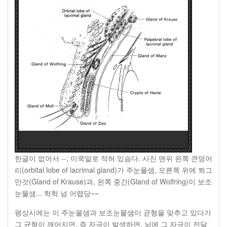
한글이 없어서 --; 미쿡말로 적혀 있슴다. 사진 맨위 왼쪽 큰덩어
리(orbital lobe of lacrimal gland)가 주눈물샘, 오른쪽 위에 쬐그
만것(Gland of Krause)과, 왼쪽 중간(Gland of Wolfring)이 보조
눈물샘... 헉헉 넘 어렵당~~
평상시에는 이 주눈물샘과 보조눈물샘이 균형을 맞추고 있다가
그 균형이 깨어지면
,
즉 자극이 발생하면
,
뇌에 그 자극이 전달