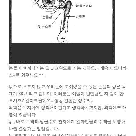
눈물이 빠져나가는 길... 코속으로 가는 거에요... 계속 나오니까
꼬~옥 외우세요 ^^;
밖으로 흐르지 않고 우리눈에 고여있을 수 있는 눈물의 양은 최
대가
30
㎕ 라고 합니다
.
여러분들 이양이 얼만큼인 지 감이 안
오시죠
?
알려드릴께요
..
항상 친절한 성주씨
..
의학은 무지하게 정확해야한다고 생각하시겠지만
,
의학에도 대
충이 있습니다
.
gtt,
바로 수액의 방울수로 환자에게 얼마만큼의 수액을 보충하
나를 결정하는 방법입니다
.
이 방법에 따르면 보통 링거액
(
쉬운말로 링게루 ㅋㅋ
)
에서 떨어