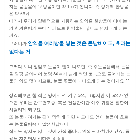
지는 물방울이
15
방울이면 약
1cc
가 됩니다
.
즉 링거액 한방울
은 약
66
㎕
.
따라서 우리가 일반적으로 사용하는 안약은 한방울이 이미 눈
의 한계용량의 두배가 되므로 한방울만 넣어도 넘쳐나게 되는
거죠
.
안약을 여러방울 넣는 것은 돈낭비이고
,
효과는
그러니까
없다는 거
그러다 보니 정말로 눈물이 많이 나오면
,
즉 주눈물샘에서 눈물
을 펑펑 쏟아내어 분당
30
㎕가 넘게 되면 코속으로 들어가는 눈
물의 양도 많아지므로
,
눈물 콧물이다 나오게 되는 것이지요
^^
생각해보면 참 적은 양이지요
,
겨우
5cc,
그렇지만 이
5cc
가 없
으면 우리는 안구건조증
,
혹은 건성안이란 아주 귀찮은 질환에
시달리게 되구요
.
또 눈물내려가는 길이 막히게 되면 시도때도 없이 눈물이 흐르
는 눈물흘림증이 발생한답니다
.
적지도 많지도 않는 것이 가장 좋다
…
인생도 마찬가지겠죠
.
중
용을 지키면서 산다면 ㅎㅎㅎ