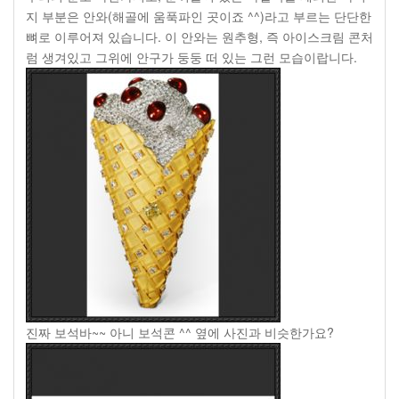
지 부분은 안와
(
해골에 움푹파인 곳이죠
^^)
라고 부르는 단단한
뼈로 이루어져 있습니다
.
이 안와는 원추형
,
즉 아이스크림 콘처
럼 생겨있고 그위에 안구가 둥둥 떠 있는 그런 모습이랍니다
.
진짜 보석바~~ 아니 보석콘 ^^ 옆에 사진과 비슷한가요?