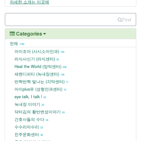
자세한 소개는 이곳에
Find
Categories
전체
1190
아이조아 (사시소아안과)
165
라식사신기 (라식센터)
55
Heal the World (망막센터)
236
세렌디피티 (녹내장센터)
139
반짝반짝 빛나는 (각막센터)
71
아이plus유 (성형안과센터)
74
eye talk, I talk !
63
녹내장 이야기
22
닥터김의 황반변성이야기
43
간호사들의 수다
44
수수리마수리
23
진주문화센터
39