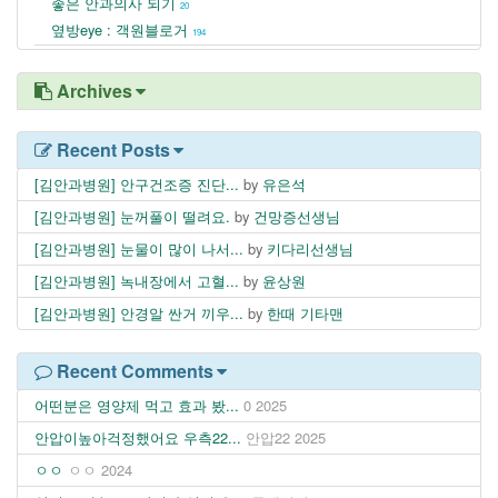
좋은 안과의사 되기
20
옆방eye : 객원블로거
194
Archives
Recent Posts
[김안과병원] 안구건조증 진단...
by
유은석
[김안과병원] 눈꺼풀이 떨려요.
by
건망증선생님
[김안과병원] 눈물이 많이 나서...
by
키다리선생님
[김안과병원] 녹내장에서 고혈...
by
윤상원
[김안과병원] 안경알 싼거 끼우...
by
한때 기타맨
Recent Comments
어떤분은 영양제 먹고 효과 봤...
0
2025
안압이높아걱정했어요 우측22...
안압22
2025
ㅇㅇ
ㅇㅇ
2024