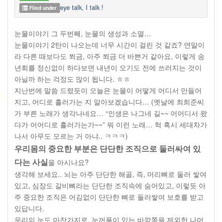
eye talk, I talk !
Filed under
눈물이야기 그 두번째
,
눈물의 생성과 소멸
…
눈물이야기
2
탄이 나오는데 너무 시간이 걸린 것 같죠
?
연말이
라 다른 때보다도 쬐금
,
아주 쬐금 더 바쁜거 같아요
,
이렇게 송
년회를 정신없이 하다보면 내년이 오기도 전에 쓰러지는 것이
아닐까 하는 걱정도 많이 됩니다
.
ㅎㅎ
지난번에 말씀 드렸듯이 오늘은 눈물이 어떻게 어디서 만들어
지고
,
어디로 흘러가는 지 알아보겠습니다
… (
옛날에 최희준씨
가 부른 노래가 생각나네요
… “
인생은 나그네 길
~~
어어디서 왔
다가 어어디로 흘러가는가
~~”
뭐 이런 노래
…
헉 혹시 세대차가
나서 아무도 모르는 거 아냐
..
ㅋㅋㅋ
)
우리몸의 중요한 부분은 단단한 조직으로 둘러싸여 있
다는 사실
을 아시나요
?
생각해 보세요
..
뇌는 아주 단단한 해골
,
즉
,
머리뼈로 둘러 쌓여
있고
,
심장도 갈비뼈라는 단단한 조직속에 숨어있고
,
이렇듯 아
주 중요한 조직은 어김없이 단단한 뼈로 둘러쌓여 보호를 받고
있답니다
.
우리의 눈도 마찬가지로
,
눈꺼풀이 있는 바깥쪽을 제외한 나머