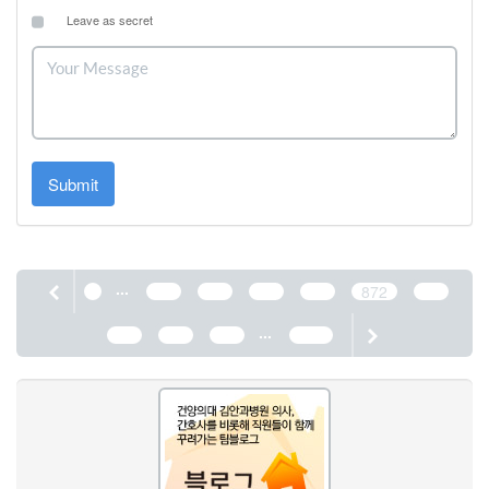
Leave as secret
Submit
...
1
868
869
870
871
872
873
...
874
875
876
1190