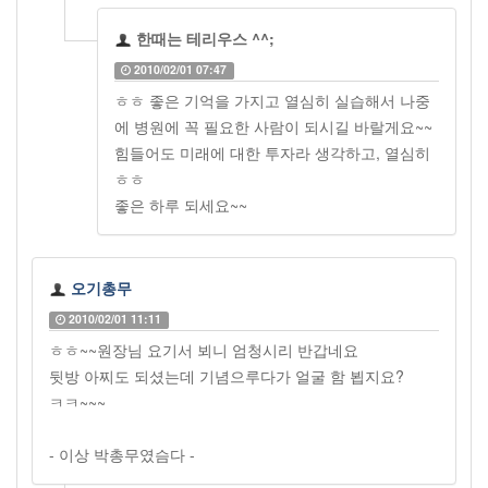
한때는 테리우스 ^^;
2010/02/01 07:47
ㅎㅎ 좋은 기억을 가지고 열심히 실습해서 나중
에 병원에 꼭 필요한 사람이 되시길 바랄게요~~
힘들어도 미래에 대한 투자라 생각하고, 열심히
ㅎㅎ
좋은 하루 되세요~~
오기총무
2010/02/01 11:11
ㅎㅎ~~원장님 요기서 뵈니 엄청시리 반갑네요
뒷방 아찌도 되셨는데 기념으루다가 얼굴 함 뵙지요?
ㅋㅋ~~~
- 이상 박총무였슴다 -