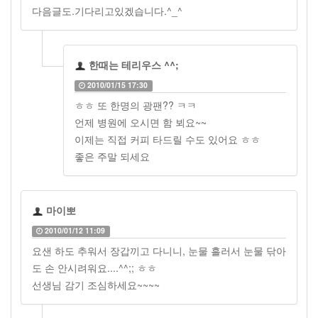
다음글도.기다리고있겠습니다.^_^
한때는 테리우스 ^^;
2010/01/15 17:30
ㅎㅎ 또 한명의 광팬?? ㅋㅋ
언제 병원에 오시면 함 뵈요~~
이제는 직접 커피 타드릴 수도 있어요 ㅎㅎ
좋은 주말 되세요
마이뽀
2010/01/12 11:09
요샌 하도 추워서 장갑끼고 다니니, 눈물 흘러서 눈물 닦아
도 손 안시려워요....^^;; ㅎㅎ
선생님 감기 조심하세요~~~~