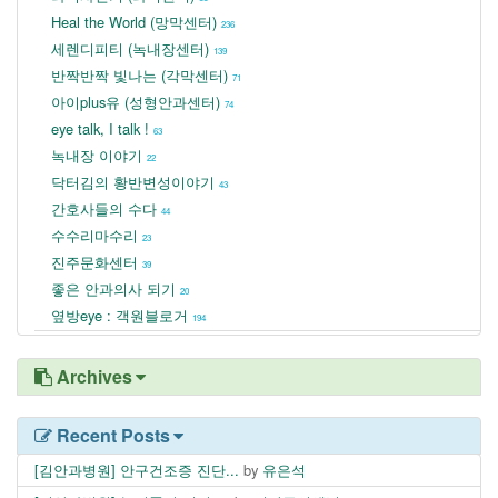
Heal the World (망막센터)
236
세렌디피티 (녹내장센터)
139
반짝반짝 빛나는 (각막센터)
71
아이plus유 (성형안과센터)
74
eye talk, I talk !
63
녹내장 이야기
22
닥터김의 황반변성이야기
43
간호사들의 수다
44
수수리마수리
23
진주문화센터
39
좋은 안과의사 되기
20
옆방eye : 객원블로거
194
Archives
Recent Posts
[김안과병원] 안구건조증 진단...
by
유은석