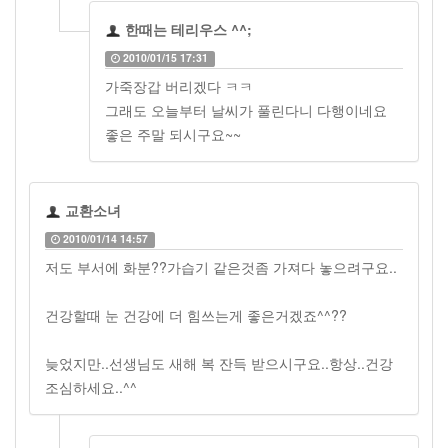
한때는 테리우스 ^^;
2010/01/15 17:31
가죽장갑 버리겠다 ㅋㅋ
그래도 오늘부터 날씨가 풀린다니 다행이네요
좋은 주말 되시구요~~
교환소녀
2010/01/14 14:57
저도 부서에 화분??가습기 같은것좀 가져다 놓으려구요..
건강할때 눈 건강에 더 힘쓰는게 좋은거겠죠^^??
늦었지만..선생님도 새해 복 잔득 받으시구요..항상..건강
조심하세요..^^