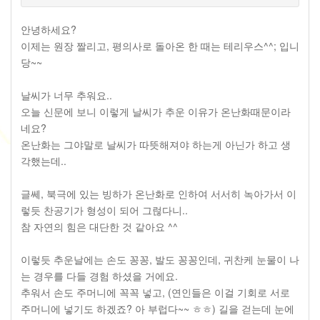
안녕하세요?
이제는 원장 짤리고, 평의사로 돌아온 한 때는 테리우스^^; 입니
당~~
날씨가 너무 추워요..
오늘 신문에 보니 이렇게 날씨가 추운 이유가 온난화때문이라
네요?
온난화는 그야말로 날씨가 따뜻해져야 하는게 아닌가 하고 생
각했는데..
글쎄, 북극에 있는 빙하가 온난화로 인하여 서서히 녹아가서 이
렇듯 찬공기가 형성이 되어 그럲다니..
참 자연의 힘은 대단한 것 같아요 ^^
이렇듯 추운날에는 손도 꽁꽁, 발도 꽁꽁인데, 귀찬케 눈물이 나
는 경우를 다들 경험 하셨을 거에요.
추워서 손도 주머니에 꼭꼭 넣고, (연인들은 이걸 기회로 서로
주머니에 넣기도 하겠죠? 아 부럽다~~ ㅎㅎ) 길을 걷는데 눈에