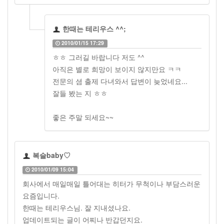
한때는 테리우스 ^^;
2010/01/15 17:29
ㅎㅎ 그러길 바랍니다 저도 ^^
아직은 별로 희망이 보이지 않지만요 ㅋㅋ
전문의 셤 출제 다녀와서 답변이 늦었네요...
잘들 봤는 지 ㅎㅎ
좋은 주말 되세요~~
복슬baby♡
2010/01/09 15:04
회사에서 매일매일 틀어대는 히터가 무척이나 부담스러운
요즘입니다.
한때는 테리우스님. 잘 지내셨나요.
업데이트되는 글이 어찌나 반갑던지요.