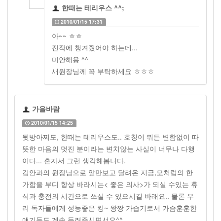
한때는 테리우스 ^^;
2010/01/15 17:31
아~~ ㅎㅎ
진작에 챙겨줬어야 하는데...
미안해용 ^^
새원장님께 꼭 부탁하세요 ㅎㅎㅎ
가을바람
2010/01/15 14:25
뒷방아찌도, 한때는 테리우스도.. 호칭이 뭐든 변함없이 따
뜻한 마음의 멋진 분이라는 변치않는 사실이 너무나 다행
이다... 혼자서 그런 생각해봅니다.
김안과의 원장님으로 앞만보고 달려온 지금,모처럼의 한
가함을 부디 항상 바라시는< 좋은 의사>가 되실 수있는 휴
식과 충전의 시간으로 쓰실 수 있으시길 바래요.. 물론 우
리 독자들에게 성능좋은 킹~ 왕짱 가습기로서 가슴훈훈한
얘기들도 계속 들려주시면서요^^