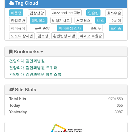
Tag Cloud
비문증
갑상선암
Jazz and the City
인슐린
호쯔수술
안검모반
망막학회
비행기사고
서포터스
니스
수세미
페디큐어
눈속 종양
마이봄샘 검사
손만두
프리즘
노포의 장사법
김보성
황반변성 재발
여과포 복원술
Bookmarks
건양의대 김안과병원
건양의대 김안과병원 트위터
건양의대 김안과병원 페이스북
Site Stats
Total hits
9791559
Today
655
Yesterday
3087