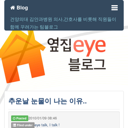
Blog
건양의대 김안과병원 의사,간호사를 비롯해 직원들이
Toggl
함께 꾸려가는 팀블로그
naviga
추운날 눈물이 나는 이유..
2010/01/09 08:46
Posted
eye talk, I talk !
Filed under