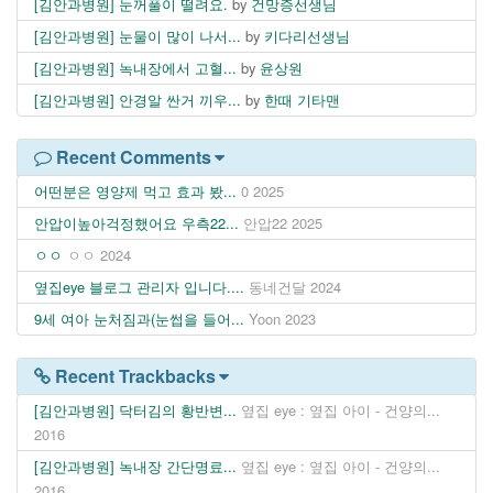
[김안과병원] 눈꺼풀이 떨려요.
by
건망증선생님
[김안과병원] 눈물이 많이 나서...
by
키다리선생님
[김안과병원] 녹내장에서 고혈...
by
윤상원
[김안과병원] 안경알 싼거 끼우...
by
한때 기타맨
Recent Comments
어떤분은 영양제 먹고 효과 봤...
0
2025
안압이높아걱정했어요 우측22...
안압22
2025
ㅇㅇ
ㅇㅇ
2024
옆집eye 블로그 관리자 입니다....
동네건달
2024
9세 여아 눈처짐과(눈썹을 들어...
Yoon
2023
Recent Trackbacks
[김안과병원] 닥터김의 황반변...
옆집 eye : 옆집 아이 - 건양의...
2016
[김안과병원] 녹내장 간단명료...
옆집 eye : 옆집 아이 - 건양의...
2016