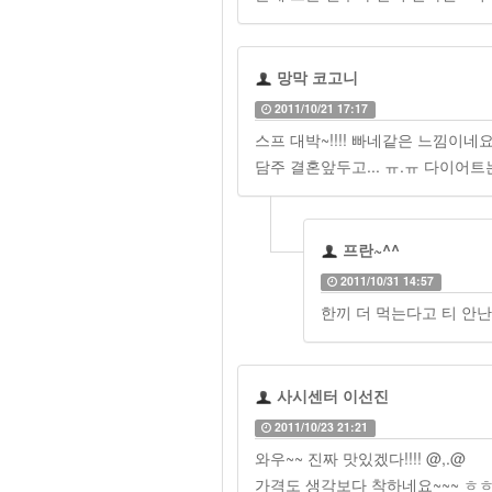
망막 코고니
2011/10/21 17:17
스프 대박~!!!! 빠네같은 느낌이네요
담주 결혼앞두고... ㅠ.ㅠ 다이어트는
프란~^^
2011/10/31 14:57
한끼 더 먹는다고 티 안
사시센터 이선진
2011/10/23 21:21
와우~~ 진짜 맛있겠다!!!! @,.@
가격도 생각보다 착하네요~~~ ㅎ