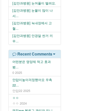
[김안과병원] 눈꺼풀이 떨려요.
[김안과병원] 눈물이 많이 나
서...
[김안과병원] 녹내장에서 고
혈...
[김안과병원] 안경알 싼거 끼
우...
Recent Comments
어떤분은 영양제 먹고 효과
봤...
0
2025
안압이높아걱정했어요 우측
22...
안압22
2025
ㅇㅇ
ㅇㅇ
2024
옆집eye 블로그 관리자 입니