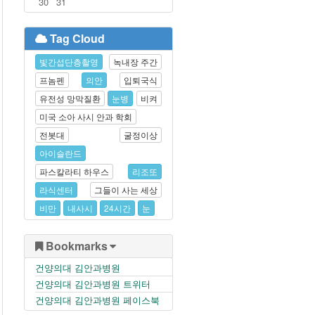
30
31
Tag Cloud
빛간섭단층촬영
녹내장 주간
프놈펜
의안
입퇴국식
유전성 망막질환
눈병
비켜
미국 소아 사시 안과 학회
전봇대
굴정이상
아이슬란드
파스칼라티 하우스
리조또
라식센터
그들이 사는 세상
비만
내사시
24시간
눈
Bookmarks
건양의대 김안과병원
건양의대 김안과병원 트위터
건양의대 김안과병원 페이스북