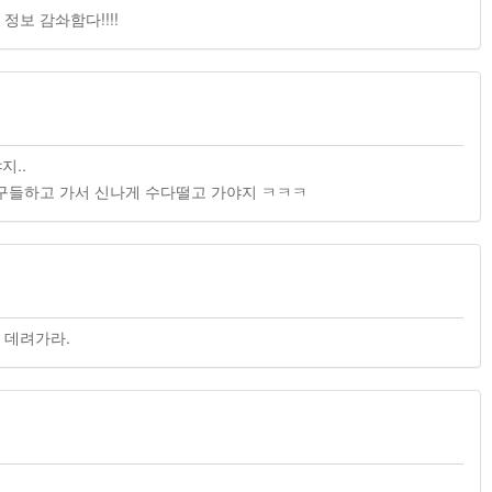
정보 감솨함다!!!!
지..
식구들하고 가서 신나게 수다떨고 가야지 ㅋㅋㅋ
 데려가라.