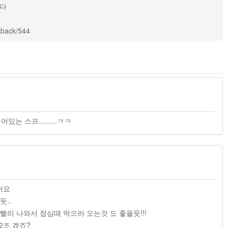
니다
ckback/544
있는 스프.........ㅋㅋ
어요
듯..
빨리 나와서 점심때 먹으러 오는것 도 좋을듯!!!
2조 겠죠?