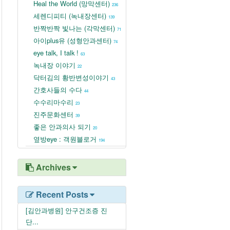
Heal the World (망막센터)
236
세렌디피티 (녹내장센터)
139
반짝반짝 빛나는 (각막센터)
71
아이plus유 (성형안과센터)
74
eye talk, I talk !
63
녹내장 이야기
22
닥터김의 황반변성이야기
43
간호사들의 수다
44
수수리마수리
23
진주문화센터
39
좋은 안과의사 되기
20
옆방eye : 객원블로거
194
Archives
Recent Posts
[김안과병원] 안구건조증 진
단...