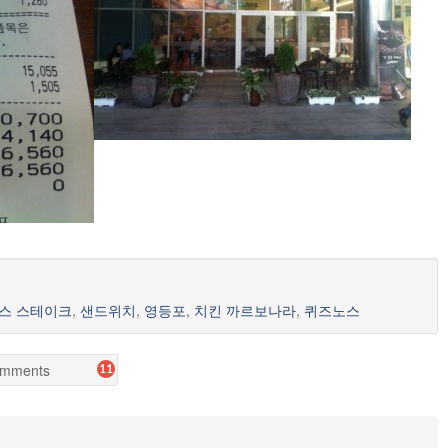
스 스테이크
,
샌드위치
,
영등포
,
치킨 까르보나라
,
퀴즈노스
mments
11