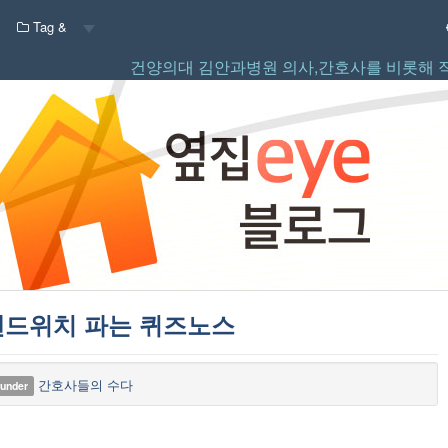
Tag &
건양의대 김안과병원 의사,간호사를 비롯해 
샌드위치 파는 퀴즈노스
간호사들의 수다
 under