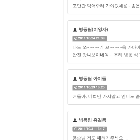
조만간 먹어주러 가야겠네용.. 좋은 
병동팀(이영자)
2011/10/24 21:39
나도 쪼~~~~~기 꼬~~~~~옥 가바야
완전 맛나보이네여... 우리 병동 
병동팀 아이둘
2011/10/29 10:25
얘들아, 너희만 가지말고 언니도 좀
병동팀 홍길동
2011/10/31 13:17
용순님 저도 데려가주세요....