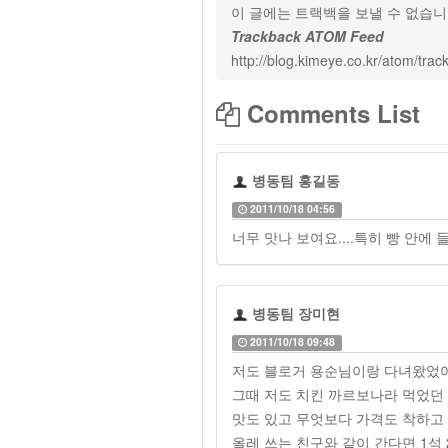
이 글에는 트랙백을 보낼 수 없습
Trackback ATOM Feed
http://blog.kimeye.co.kr/atom/tra
Comments List
병동팀 홍길동
2011/10/18 04:56
너무 맛나 보여요....특히 빵 안에 들어
병동팀 장미현
2011/10/18 09:48
저도 블로거 용순님이랑 다녀왔었
그때 저도 치킨 까르보나라 먹었던 
맛도 있고 무엇보다 가격도 착하고 
올레 쓰는 친구와 같이 간다면 1석 