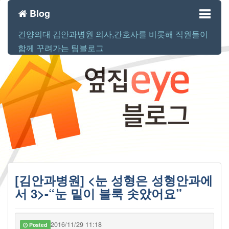
Blog
건양의대 김안과병원 의사,간호사를 비롯해 직원들이
Toggl
함께 꾸려가는 팀블로그
naviga
[김안과병원] <눈 성형은 성형안과에
서 3>-“눈 밑이 불룩 솟았어요”
2016/11/29 11:18
Posted