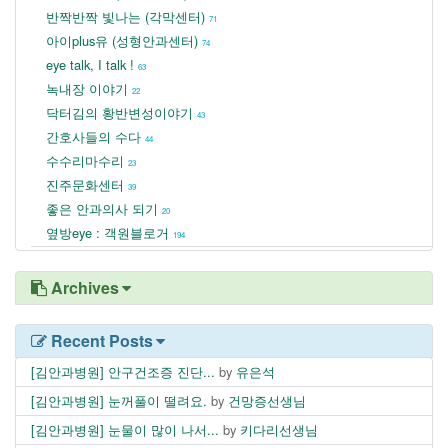
반짝반짝 빛나는 (각막센터)
71
아이plus유 (성형안과센터)
74
eye talk, I talk !
63
녹내장 이야기
22
닥터김의 황반변성이야기
43
간호사들의 수다
44
수수리마수리
23
진주문화센터
39
좋은 안과의사 되기
20
옆방eye : 객원블로거
194
Archives
Recent Posts
[김안과병원] 안구건조증 진단...
by
유은석
[김안과병원] 눈꺼풀이 떨려요.
by
건망증선생님
[김안과병원] 눈물이 많이 나서...
by
키다리선생님