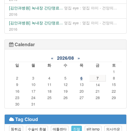
[김안과병원] 녹내장 간단명료...
옆집 eye : 옆집 아이 - 건양의...
2016
[김안과병원] 녹내장 간단명료...
옆집 eye : 옆집 아이 - 건양의...
2016
Calendar
«
2026/08
»
일
월
화
수
목
금
토
1
2
3
4
5
6
7
8
9
10
11
12
13
15
14
16
17
18
19
20
21
22
23
24
25
26
27
28
29
30
31
Tag Cloud
똥튀김
수술비 환불
애틀랜타
친절
slit lamp
의사까운