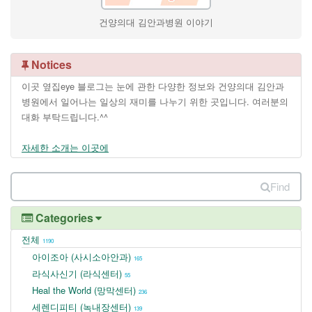
건양의대 김안과병원 이야기
Notices
이곳 옆집eye 블로그는 눈에 관한 다양한 정보와 건양의대 김안과
병원에서 일어나는 일상의 재미를 나누기 위한 곳입니다. 여러분의
대화 부탁드립니다.^^
자세한 소개는 이곳에
Find
Categories
전체
1190
아이조아 (사시소아안과)
165
라식사신기 (라식센터)
55
Heal the World (망막센터)
236
세렌디피티 (녹내장센터)
139