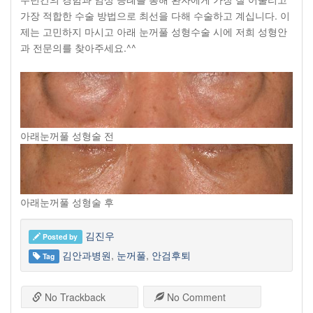
가장 적합한 수술 방법으로 최선을 다해 수술하고 계십니다. 이
제는 고민하지 마시고 아래 눈꺼풀 성형수술 시에 저희 성형안
과 전문의를 찾아주세요.^^
아래눈꺼풀 성형술 전
아래눈꺼풀 성형술 후
김진우
Posted by
김안과병원
,
눈꺼풀
,
안검후퇴
Tag
No Trackback
No Comment