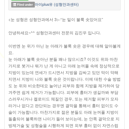
아이plus유 (성형안과센터)
Filed under
<눈 성형은 성형안과에서 3>-“눈 밑이 불룩 솟았어요”
안녕하세요~^^ 성형안과센터 전문의 김진우 입니다.
이번엔 눈 위가 아닌 눈 아래가 불룩 솟은 경우에 대해 알아볼게
요.
눈 아래가 불룩 솟아난 분들 꽤나 많으시죠? 이것도 위와 마찬
가지로 붓거나 뭐가 난 게 아니고 아래 눈꺼풀 속에 정상적으로
지방이 있는데 연세가 드시면서 지방을 감싸고 있던 막이 약해
지면서 지방이 나와 불룩 솟은 것이랍니다. 이에 대한 수술 방법
도 눈 위와 비슷한데요 늘어난 피부와 함께 지방을 제거하여 당
겨주면 쉽게 제거가 가능합니다. 피부에 흉터가 생길까봐 부담
스러우시거나 켈로이드 체질인 경우, 또는 제거할 피부가 모자
라거나 없다고 판단되는 경우엔 결막을 통해서 흉터 없이도 수
술이 가능합니다. 마찬가지로 젊은 분들도 아래 눈꺼풀 지방이
돌출되어 불룩하면 나이가 들어 보이는데, 눈 안쪽 결막으로 지
방제거술 및 성형술을 시행하게 되면 외부 흉터 없이 자연스럽