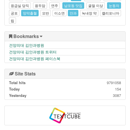
응급실 당직
용두암
연주
남포동 맛집
굴절 이상
눈동자
공포
망막출혈
모반
이소연
안과
녹내장 약
캘리포니아
립
Bookmarks
건양의대 김안과병원
건양의대 김안과병원 트위터
건양의대 김안과병원 페이스북
Site Stats
Total hits
9791058
Today
154
Yesterday
3087