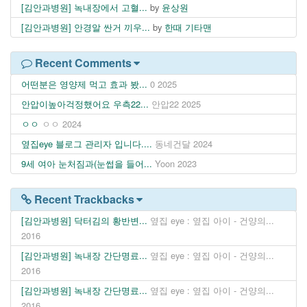
[김안과병원] 녹내장에서 고혈...
by
윤상원
[김안과병원] 안경알 싼거 끼우...
by
한때 기타맨
Recent Comments
어떤분은 영양제 먹고 효과 봤...
0
2025
안압이높아걱정했어요 우측22...
안압22
2025
ㅇㅇ
ㅇㅇ
2024
옆집eye 블로그 관리자 입니다....
동네건달
2024
9세 여아 눈처짐과(눈썹을 들어...
Yoon
2023
Recent Trackbacks
[김안과병원] 닥터김의 황반변...
옆집 eye : 옆집 아이 - 건양의...
2016
[김안과병원] 녹내장 간단명료...
옆집 eye : 옆집 아이 - 건양의...
2016
[김안과병원] 녹내장 간단명료...
옆집 eye : 옆집 아이 - 건양의...
2016