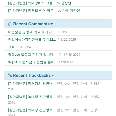
[김안과병원] 녹내장에서 고혈...
by
윤상원
[김안과병원] 안경알 싼거 끼우...
by
한때 기타맨
Recent Comments
어떤분은 영양제 먹고 효과 봤...
0
2025
안압이높아걱정했어요 우측22...
안압22
2025
ㅇㅇ
ㅇㅇ
2024
옆집eye 블로그 관리자 입니다....
동네건달
2024
9세 여아 눈처짐과(눈썹을 들어...
Yoon
2023
Recent Trackbacks
[김안과병원] 닥터김의 황반변...
옆집 eye : 옆집 아이 - 건양의...
2016
[김안과병원] 녹내장 간단명료...
옆집 eye : 옆집 아이 - 건양의...
2016
[김안과병원] 녹내장 간단명료...
옆집 eye : 옆집 아이 - 건양의...
2016