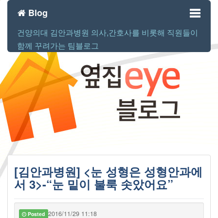
Blog
건양의대 김안과병원 의사,간호사를 비롯해 직원들이
Toggl
함께 꾸려가는 팀블로그
naviga
[김안과병원] <눈 성형은 성형안과에
서 3>-“눈 밑이 불룩 솟았어요”
2016/11/29 11:18
Posted