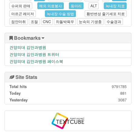
슈퍼외 판매
해외 의료봉사
동아리
ALT
녹내장 치료
아르곤 레이저
녹내장 수술 방법
황반변성 줄기세포 치료
점안마취
조절
CNC
차돌박육우
눈속의 기생충
수술경과
Bookmarks
건양의대 김안과병원
건양의대 김안과병원 트위터
건양의대 김안과병원 페이스북
Site Stats
Total hits
9791785
Today
881
Yesterday
3087