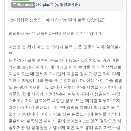
아이plus유 (성형안과센터)
Filed under
<눈 성형은 성형안과에서 3>-“눈 밑이 불룩 솟았어요”
안녕하세요~^^ 성형안과센터 전문의 김진우 입니다.
이번엔 눈 위가 아닌 눈 아래가 불룩 솟은 경우에 대해 알아볼게
요.
눈 아래가 불룩 솟아난 분들 꽤나 많으시죠? 이것도 위와 마찬
가지로 붓거나 뭐가 난 게 아니고 아래 눈꺼풀 속에 정상적으로
지방이 있는데 연세가 드시면서 지방을 감싸고 있던 막이 약해
지면서 지방이 나와 불룩 솟은 것이랍니다. 이에 대한 수술 방법
도 눈 위와 비슷한데요 늘어난 피부와 함께 지방을 제거하여 당
겨주면 쉽게 제거가 가능합니다. 피부에 흉터가 생길까봐 부담
스러우시거나 켈로이드 체질인 경우, 또는 제거할 피부가 모자
라거나 없다고 판단되는 경우엔 결막을 통해서 흉터 없이도 수
술이 가능합니다. 마찬가지로 젊은 분들도 아래 눈꺼풀 지방이
돌출되어 불룩하면 나이가 들어 보이는데, 눈 안쪽 결막으로 지
방제거술 및 성형술을 시행하게 되면 외부 흉터 없이 자연스럽