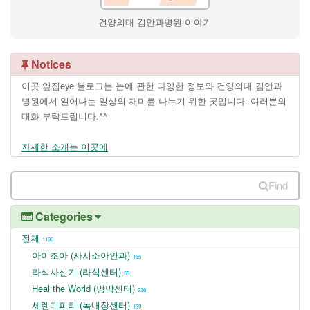
건양의대 김안과병원 이야기
Notices
이곳 옆집eye 블로그는 눈에 관한 다양한 정보와 건양의대 김안과
병원에서 일어나는 일상의 재미를 나누기 위한 곳입니다. 여러분의
대화 부탁드립니다.^^
자세한 소개는 이곳에
Find
Categories
전체
1190
아이조아 (사시소아안과)
165
라식사신기 (라식센터)
55
Heal the World (망막센터)
236
세렌디피티 (녹내장센터)
139