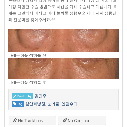
가장 적합한 수술 방법으로 최선을 다해 수술하고 계십니다. 이
제는 고민하지 마시고 아래 눈꺼풀 성형수술 시에 저희 성형안
과 전문의를 찾아주세요.^^
아래눈꺼풀 성형술 전
아래눈꺼풀 성형술 후
김진우
Posted by
김안과병원
,
눈꺼풀
,
안검후퇴
Tag
No Trackback
No Comment