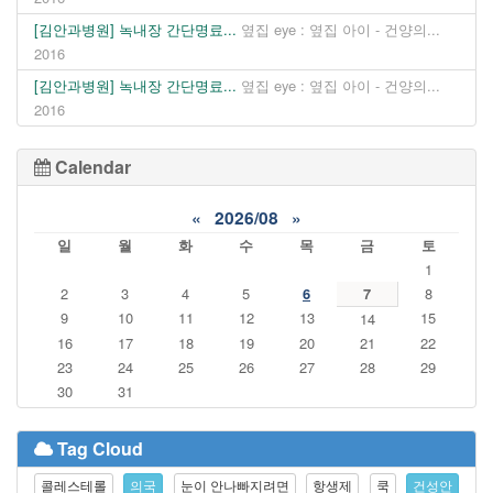
[김안과병원] 녹내장 간단명료...
옆집 eye : 옆집 아이 - 건양의...
2016
[김안과병원] 녹내장 간단명료...
옆집 eye : 옆집 아이 - 건양의...
2016
Calendar
«
2026/08
»
일
월
화
수
목
금
토
1
2
3
4
5
6
7
8
9
10
11
12
13
15
14
16
17
18
19
20
21
22
23
24
25
26
27
28
29
30
31
Tag Cloud
콜레스테롤
의국
눈이 안나빠지려면
항생제
쿡
건성안