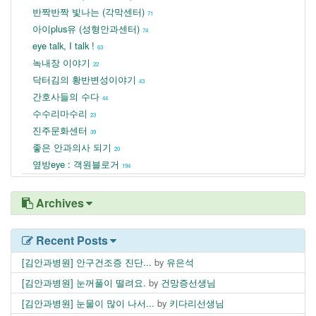
반짝반짝 빛나는 (각막센터)
71
아이plus유 (성형안과센터)
74
eye talk, I talk !
63
녹내장 이야기
22
닥터김의 황반변성이야기
43
간호사들의 수다
44
수수리마수리
23
진주문화센터
39
좋은 안과의사 되기
20
옆방eye : 객원블로거
194
Archives
Recent Posts
[김안과병원] 안구건조증 진단...
by
유은석
[김안과병원] 눈꺼풀이 떨려요.
by
건망증선생님
[김안과병원] 눈물이 많이 나서...
by
키다리선생님