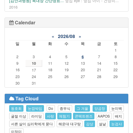
[김안과병원] 녹내장 간단명료...
옆집 eye : 옆집 아이 - 건양의...
2016
Calendar
«
2026/08
»
일
월
화
수
목
금
토
1
2
3
4
5
6
7
8
9
10
11
12
13
14
15
16
18
19
20
21
22
17
23
24
25
26
27
28
29
30
31
Tag Cloud
동호회
눈깜박임
Do
종무식
그 겨울
양곱창
눈미백
굴절 이상
라이딩
사랑
체험기
콘택트렌즈
AAPOS
배지
서른 살이 심리학에게 묻다
해운대 대구탕
감상
설날
눈검사
이정미