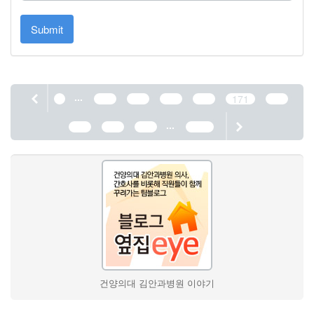
Submit
...
1
167
168
169
170
171
172
...
173
174
175
1190
건양의대 김안과병원 이야기