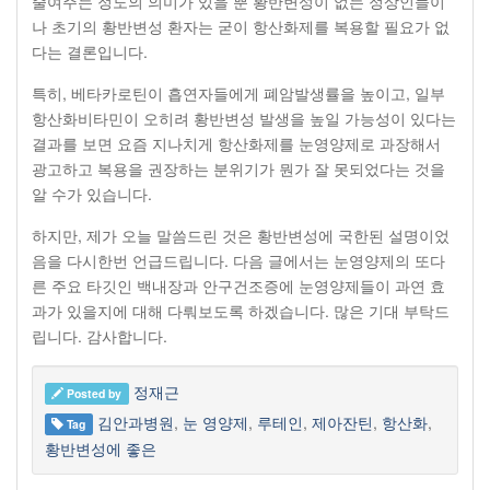
줄여주는 정도의 의미가 있을 뿐 황반변성이 없는 정상인들이
나 초기의 황반변성 환자는 굳이 항산화제를 복용할 필요가 없
다는 결론입니다.
특히, 베타카로틴이 흡연자들에게 폐암발생률을 높이고, 일부
항산화비타민이 오히려 황반변성 발생을 높일 가능성이 있다는
결과를 보면 요즘 지나치게 항산화제를 눈영양제로 과장해서
광고하고 복용을 권장하는 분위기가 뭔가 잘 못되었다는 것을
알 수가 있습니다.
하지만, 제가 오늘 말씀드린 것은 황반변성에 국한된 설명이었
음을 다시한번 언급드립니다. 다음 글에서는 눈영양제의 또다
른 주요 타깃인 백내장과 안구건조증에 눈영양제들이 과연 효
과가 있을지에 대해 다뤄보도록 하겠습니다. 많은 기대 부탁드
립니다. 감사합니다.
정재근
Posted by
김안과병원
,
눈 영양제
,
루테인
,
제아잔틴
,
항산화
,
Tag
황반변성에 좋은