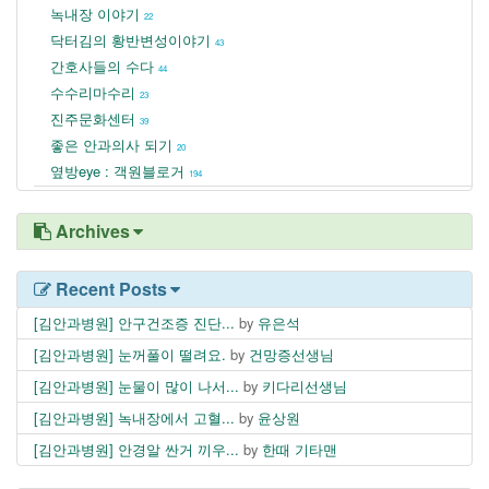
녹내장 이야기
22
닥터김의 황반변성이야기
43
간호사들의 수다
44
수수리마수리
23
진주문화센터
39
좋은 안과의사 되기
20
옆방eye : 객원블로거
194
Archives
Recent Posts
[김안과병원] 안구건조증 진단...
by
유은석
[김안과병원] 눈꺼풀이 떨려요.
by
건망증선생님
[김안과병원] 눈물이 많이 나서...
by
키다리선생님
[김안과병원] 녹내장에서 고혈...
by
윤상원
[김안과병원] 안경알 싼거 끼우...
by
한때 기타맨