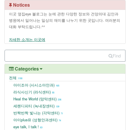
Notices
이곳 옆집eye 블로그는 눈에 관한 다양한 정보와 건양의대 김안과
병원에서 일어나는 일상의 재미를 나누기 위한 곳입니다. 여러분의
대화 부탁드립니다.^^
자세한 소개는 이곳에
Find
Categories
전체
1190
아이조아 (사시소아안과)
165
라식사신기 (라식센터)
55
Heal the World (망막센터)
236
세렌디피티 (녹내장센터)
139
반짝반짝 빛나는 (각막센터)
71
아이plus유 (성형안과센터)
74
eye talk, I talk !
63