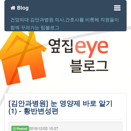
Blog
건양의대 김안과병원 의사,간호사를 비롯해 직원들이
Toggl
함께 꾸려가는 팀블로그
naviga
[김안과병원] 눈 영양제 바로 알기
(1) - 황반변성편
2019/12/02 10:27
Posted