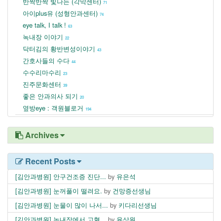
반짝반짝 빛나는 (각막센터)
71
아이plus유 (성형안과센터)
74
eye talk, I talk !
63
녹내장 이야기
22
닥터김의 황반변성이야기
43
간호사들의 수다
44
수수리마수리
23
진주문화센터
39
좋은 안과의사 되기
20
옆방eye : 객원블로거
194
Archives
Recent Posts
[김안과병원] 안구건조증 진단...
by
유은석
[김안과병원] 눈꺼풀이 떨려요.
by
건망증선생님
[김안과병원] 눈물이 많이 나서...
by
키다리선생님
[김안과병원] 녹내장에서 고혈...
by
윤상원