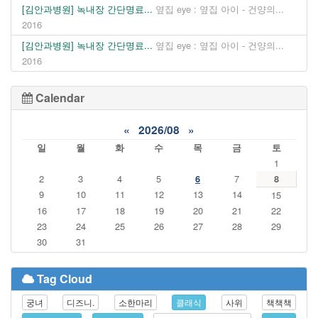
[김안과병원] 녹내장 간단명료...
옆집 eye : 옆집 아이 - 건양의...
2016
[김안과병원] 녹내장 간단명료...
옆집 eye : 옆집 아이 - 건양의...
2016
Calendar
«
2026/08
»
일
월
화
수
목
금
토
1
2
3
4
5
6
7
8
9
10
11
12
13
14
15
16
17
18
19
20
21
22
23
24
25
26
27
28
29
30
31
Tag Cloud
궁녀
디즈니.
소한마리
클래식
사위
책책책