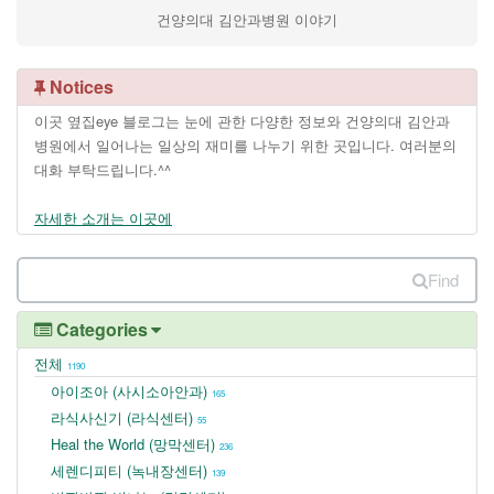
건양의대 김안과병원 이야기
Notices
이곳 옆집eye 블로그는 눈에 관한 다양한 정보와 건양의대 김안과
병원에서 일어나는 일상의 재미를 나누기 위한 곳입니다. 여러분의
대화 부탁드립니다.^^
자세한 소개는 이곳에
Find
Categories
전체
1190
아이조아 (사시소아안과)
165
라식사신기 (라식센터)
55
Heal the World (망막센터)
236
세렌디피티 (녹내장센터)
139