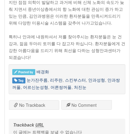
지만 점점 의학이 발달하고 과거에 비해 신체 노화의 속도가 늦
춰 지면서 중년이상층에서의 항 노화에 대한 관심이 증가 하고
있는 만큼, 김안과병원은 이러한 환자분들을 만족시켜드리기
위해 다양한 미용시술 시스템을 갖추어 나가고있습니다.
특히나 안과에 내원하셔서 저를 찾아주시는 환자분들은 눈 건
강과, 젊음 두마리 토끼를 다 잡고자 하십니다. 환자분들에게 건
강한 아름다움을 드리기 위해 최선을 다하는 성형안과센터가
되겠습니다!
배경화
Posted by
눈가잔주름
,
리주란
,
스킨부스터
,
안과성형
,
안과쌍
Tag
꺼풀
,
어르신눈성형
,
어른쌍꺼풀
,
처진눈
No Trackback
No Comment
Trackback
URL
이 글에는 트랙백을 보낼 수 없습니다