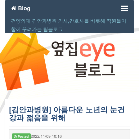
Blog
건양의대 김안과병원 의사,간호사를 비롯해 직원들이
Toggl
함께 꾸려가는 팀블로그
naviga
[김안과병원] 아름다운 노년의 눈건
강과 젊음을 위해
2022/11/09 10:16
Posted