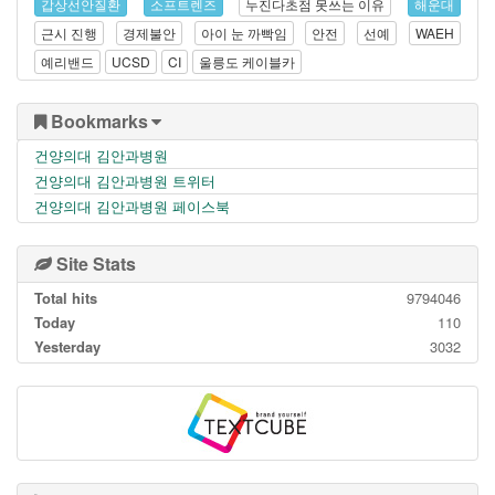
갑상선안질환
소프트렌즈
누진다초점 못쓰는 이유
해운대
근시 진행
경제불안
아이 눈 까빡임
안전
선예
WAEH
예리밴드
UCSD
CI
울릉도 케이블카
Bookmarks
건양의대 김안과병원
건양의대 김안과병원 트위터
건양의대 김안과병원 페이스북
Site Stats
Total hits
9794046
Today
110
Yesterday
3032