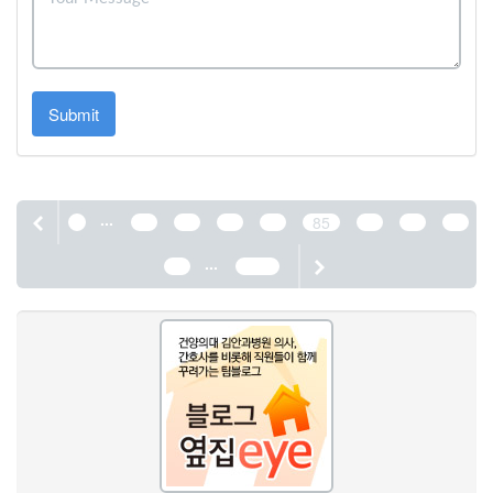
Submit
...
1
81
82
83
84
85
86
87
88
...
89
1190