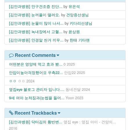
[김안과병원] 안구건조증 진단...
by
유은석
[김안과병원] 눈꺼풀이 떨려요.
by
건망증선생님
[김안과병원] 눈물이 많이 나서...
by
키다리선생님
[김안과병원] 녹내장에서 고혈...
by
윤상원
[김안과병원] 안경알 싼거 끼우...
by
한때 기타맨
Recent Comments
어떤분은 영양제 먹고 효과 봤...
0
2025
안압이높아걱정했어요 우측22...
안압22
2025
ㅇㅇ
ㅇㅇ
2024
옆집eye 블로그 관리자 입니다....
동네건달
2024
9세 여아 눈처짐과(눈썹을 들어...
Yoon
2023
Recent Trackbacks
[김안과병원] 닥터김의 황반변...
옆집 eye : 옆집 아이 - 건양의...
2016