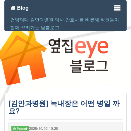
Blog
건양의대 김안과병원 의사,간호사를 비롯해 직원들이
Toggl
함께 꾸려가는 팀블로그
naviga
[김안과병원] 녹내장은 어떤 병일 까
요?
2025/10/02 10:25
Posted