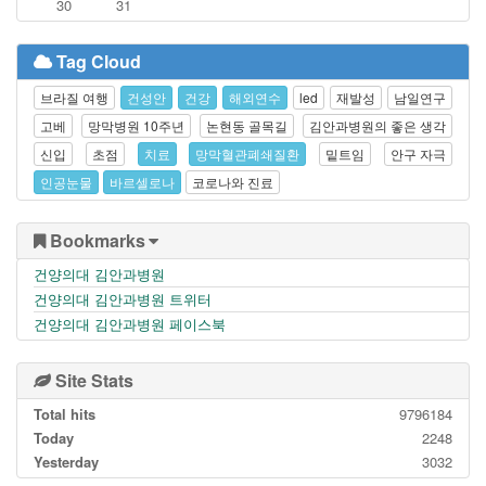
30
31
Tag Cloud
브라질 여행
건성안
건강
해외연수
led
재발성
남일연구
고베
망막병원 10주년
논현동 골목길
김안과병원의 좋은 생각
신입
초점
치료
망막혈관폐쇄질환
밑트임
안구 자극
인공눈물
바르셀로나
코로나와 진료
Bookmarks
건양의대 김안과병원
건양의대 김안과병원 트위터
건양의대 김안과병원 페이스북
Site Stats
Total hits
9796184
Today
2248
Yesterday
3032