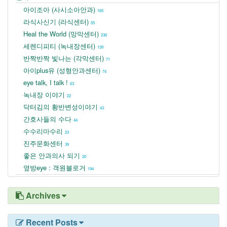
아이조아 (사시소아안과)
165
라식사신기 (라식센터)
55
Heal the World (망막센터)
236
세렌디피티 (녹내장센터)
139
반짝반짝 빛나는 (각막센터)
71
아이plus유 (성형안과센터)
74
eye talk, I talk !
63
녹내장 이야기
22
닥터김의 황반변성이야기
43
간호사들의 수다
44
수수리마수리
23
진주문화센터
39
좋은 안과의사 되기
20
옆방eye : 객원블로거
194
Archives
Recent Posts