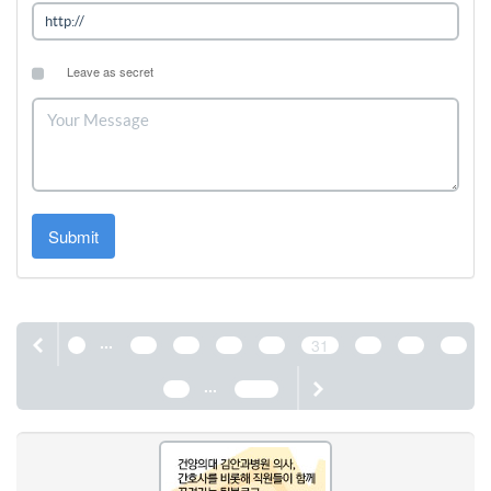
Leave as secret
Submit
...
1
27
28
29
30
31
32
33
34
...
35
1190