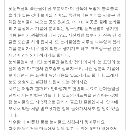
윗눈꺼풀의 속눈썹이 난 부분보다 더 안쪽에 노랗게 뽈록뽈록
올라와 있는 것이 보이실 거예요. 중간쯤에는 치약을 짜놓은 것
처럼 분비물이 나오는 곳도 있네요. (>_<);; 이곳은 원래 눈꺼풀
의 기름샘에서 기름이 분비되는 입구인데, 눈꺼풀염이 생기면
기름 분비가 원활하게 되지 않고, 사진처럼 뾰루지가 잔뜩 난 것
같은 모습을 하게 됩니다. 또 눈꺼풀염은 지루성 피부염과 함께
기름 분비가 너무 많이 되면서 생기기도 하고, 포도상구균 같은
세균이 감염되어 생기기도 합니다.
눈꺼풀염이 생기면 눈꺼풀만 불편한 것이 아니라, 눈 표면의 눈
물이 쉽게 마르면서 건조증도 심해지구요, 나쁜 성분의 기름이
분비되면서 눈 표면에 독성작용을 일으키키도 합니다. 그래서
눈도 충혈되고 불편한 느낌이 드는 것이지요.
치료는 어떻게 할까요? 안타깝게도 한번의 치료로 눈꺼풀염을
완치시키는 방법은 없습니다. 얼굴의 여드름을 관리하는 것처
럼 눈꺼풀염도 지속적으로 관리가 필요한 질환입니다. 안과에
오셔서 약을 처방 받으셨다면 집에 돌아가셔서도 할 일이 있습
니다.
세수할 때 따뜻한 물로 눈꺼풀도 신경써서 씻어주세요.
따뜻한 물수건을 만들어서 눈을 감고 눈 위에 5분간 얹어주세