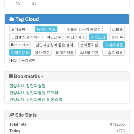
30
31
Tag Cloud
오디오북
녹내장 치료
수술전 검사의 중요성
소보원
드림렌즈 관리하기
야간근무
아담스미스
시력교정
눈에 혹
fish market
김안과병원의 좋은 생각
눈꺼풀처짐
고려대병원
안과전문의
야간 진료
바닷가재찜
녹내장 주간
수술후 회복
NQ
육쌈냉면
Bookmarks
건양의대 김안과병원
건양의대 김안과병원 트위터
건양의대 김안과병원 페이스북
Site Stats
Total hits
9798665
Today
1773