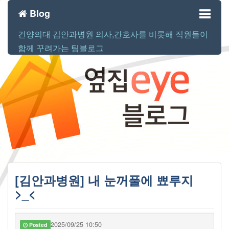
Blog
건양의대 김안과병원 의사,간호사를 비롯해 직원들이
Toggl
함께 꾸려가는 팀블로그
naviga
[김안과병원] 내 눈꺼풀에 뾰루지
>_<
2025/09/25 10:50
Posted