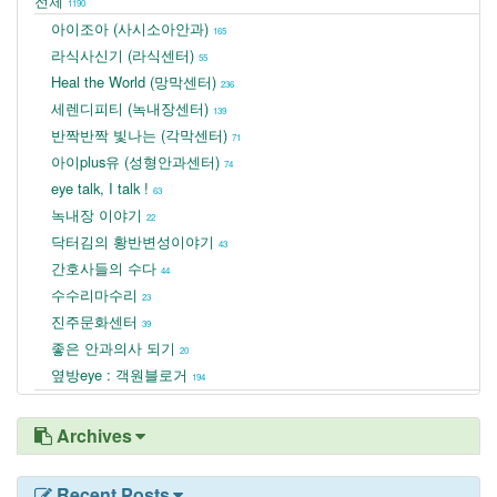
전체
1190
아이조아 (사시소아안과)
165
라식사신기 (라식센터)
55
Heal the World (망막센터)
236
세렌디피티 (녹내장센터)
139
반짝반짝 빛나는 (각막센터)
71
아이plus유 (성형안과센터)
74
eye talk, I talk !
63
녹내장 이야기
22
닥터김의 황반변성이야기
43
간호사들의 수다
44
수수리마수리
23
진주문화센터
39
좋은 안과의사 되기
20
옆방eye : 객원블로거
194
Archives
Recent Posts