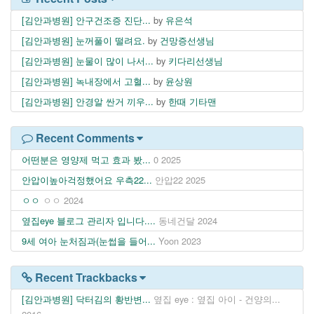
[김안과병원] 안구건조증 진단...
by
유은석
[김안과병원] 눈꺼풀이 떨려요.
by
건망증선생님
[김안과병원] 눈물이 많이 나서...
by
키다리선생님
[김안과병원] 녹내장에서 고혈...
by
윤상원
[김안과병원] 안경알 싼거 끼우...
by
한때 기타맨
Recent Comments
어떤분은 영양제 먹고 효과 봤...
0
2025
안압이높아걱정했어요 우측22...
안압22
2025
ㅇㅇ
ㅇㅇ
2024
옆집eye 블로그 관리자 입니다....
동네건달
2024
9세 여아 눈처짐과(눈썹을 들어...
Yoon
2023
Recent Trackbacks
[김안과병원] 닥터김의 황반변...
옆집 eye : 옆집 아이 - 건양의...