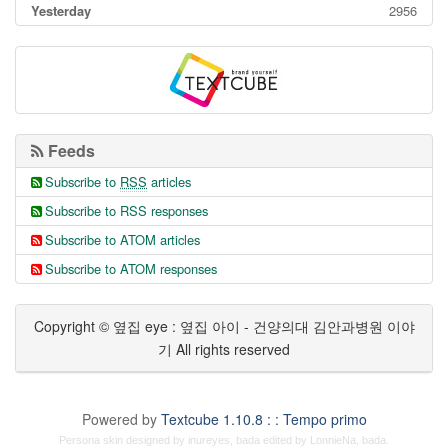
Yesterday
2956
Feeds
Subscribe to
RSS
articles
Subscribe to RSS responses
Subscribe to ATOM articles
Subscribe to ATOM responses
Copyright © 옆집 eye : 옆집 아이 - 건양의대 김안과병원 이야
기 All rights reserved
Powered by
Textcube 1.10.8 : : Tempo primo
Persona skin designed by
inureyes
,
bada
edited by
LonnieNa
,
bada
.