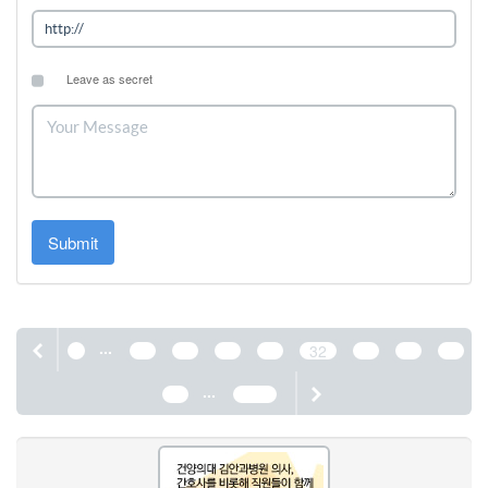
Leave as secret
Submit
...
1
28
29
30
31
32
33
34
35
...
36
1190