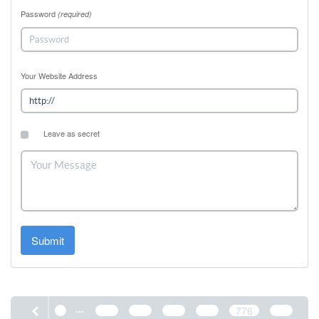
Password
(required)
Your Website Address
Leave as secret
Submit
...
1
772
773
774
775
776
777