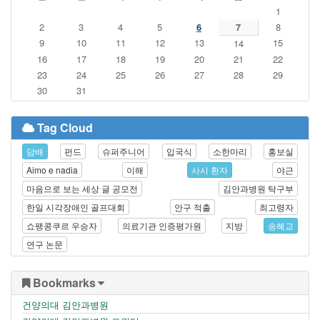
1
2
3
4
5
6
7
8
9
10
11
12
13
15
14
16
17
18
19
20
21
22
23
24
25
26
27
28
29
30
31
Tag Cloud
담배
펀드
슈퍼주니어
입국식
소한마리
홍보실
Aimo e nadia
이해
사시 환자
야근
마음으로 보는 세상 글 공모전
김안과병원 탁구부
한일 시각장애인 골프대회
안구 적출
최고령자
쇼팽콩쿠르 우승자
의료기관 인증평가원
지방
송혜교
연구 논문
Bookmarks
건양의대 김안과병원