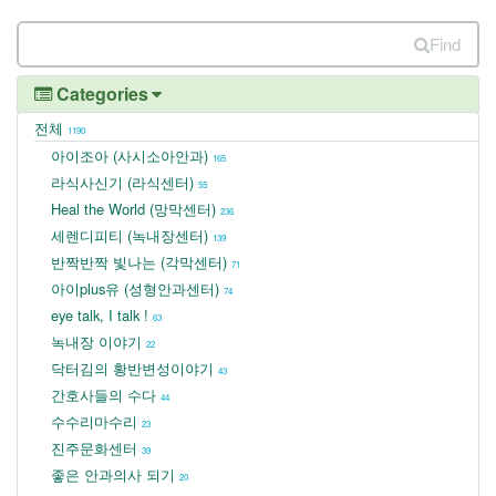
Find
Categories
전체
1190
아이조아 (사시소아안과)
165
라식사신기 (라식센터)
55
Heal the World (망막센터)
236
세렌디피티 (녹내장센터)
139
반짝반짝 빛나는 (각막센터)
71
아이plus유 (성형안과센터)
74
eye talk, I talk !
63
녹내장 이야기
22
닥터김의 황반변성이야기
43
간호사들의 수다
44
수수리마수리
23
진주문화센터
39
좋은 안과의사 되기
20