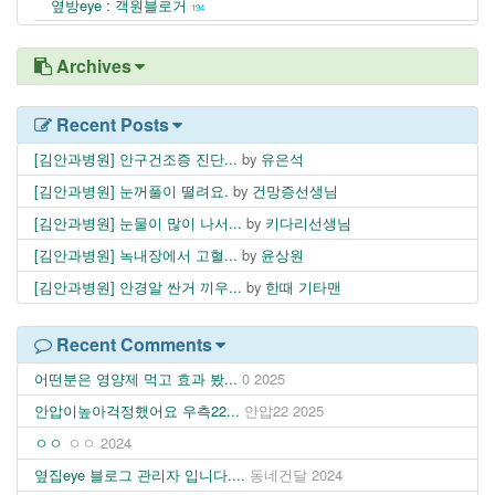
옆방eye : 객원블로거
194
Archives
Recent Posts
[김안과병원] 안구건조증 진단...
by
유은석
[김안과병원] 눈꺼풀이 떨려요.
by
건망증선생님
[김안과병원] 눈물이 많이 나서...
by
키다리선생님
[김안과병원] 녹내장에서 고혈...
by
윤상원
[김안과병원] 안경알 싼거 끼우...
by
한때 기타맨
Recent Comments
어떤분은 영양제 먹고 효과 봤...
0
2025
안압이높아걱정했어요 우측22...
안압22
2025
ㅇㅇ
ㅇㅇ
2024
옆집eye 블로그 관리자 입니다....
동네건달
2024