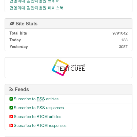
건양의대 김안과병원 트위터
건양의대 김안과병원 페이스북
Site Stats
Total hits
9791042
Today
138
Yesterday
3087
Feeds
Subscribe to
RSS
articles
Subscribe to RSS responses
Subscribe to ATOM articles
Subscribe to ATOM responses