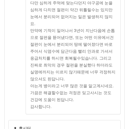
다만 심하게 주먹에 맞는다던지 야구공에 눈을
심하게 다치면 절편이 약간 뒤틀릴수는 있지만
눈에서 분리되어 없어지는 일은 발생하지 않지
요.
만약에 기적이 일어나서 3년이 지난다음에 손톱
으로 절편을 뜯어냈다면, 또는 어떤 이유에서건
절편이 눈에서 분리되어 땅에 떨어졌다면 바로
주어서 식염수에 담근다음 빨리 안과로 가셔서
응급처치를 하시면 회복될수있습니다. 그리고
진짜로 최악의 경우 절편을 분실했다 하더라도
실명에까지는 이르지 않기때문에 너무 걱정하지
않으셔도 된답니다.
아는게 병이라고 너무 많은 것을 알고계시네요.
가끔은 해결할수없는 걱정은 잊고사시는 것도
건강에 도움이 된답니다.
감사합니다.
후시딘