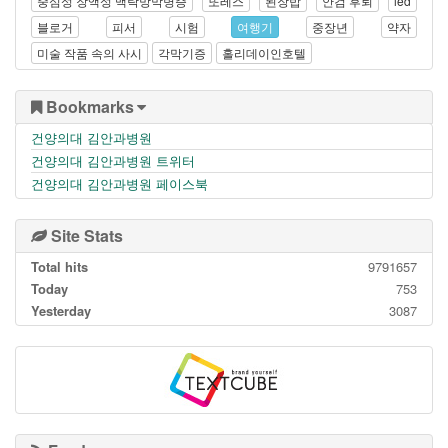
중심성 장액성 맥락망막병증
또레스
된장밥
안검 후퇴
led
블로거
피서
시험
여행기
중장년
약자
미술 작품 속의 사시
각막기증
홀리데이인호텔
Bookmarks
건양의대 김안과병원
건양의대 김안과병원 트위터
건양의대 김안과병원 페이스북
Site Stats
Total hits
9791657
Today
753
Yesterday
3087