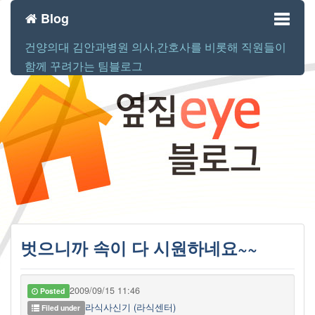
Blog
건양의대 김안과병원 의사,간호사를 비롯해 직원들이
Toggl
함께 꾸려가는 팀블로그
naviga
벗으니까 속이 다 시원하네요~~
2009/09/15 11:46
Posted
라식사신기 (라식센터)
Filed under