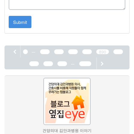
Submit
...
1
886
887
888
889
890
891
...
892
893
894
1190
건양의대 김안과병원 이야기