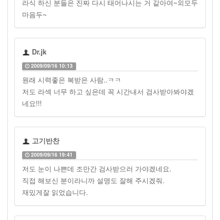
라식 하신 분들은 진짜 다시 태어나시는 거 같아여~외모두
마음두~
Dr.jk
2009/09/16 10:13
원래 시력좋은 복받은 사람..ㅋㅋ
저도 라섹 너무 하고 싶은데 꼭 시간내서 검사받아봐야겠
네요!!!
고기반찬
2009/09/16 19:41
저도 눈이 나쁜데 조만간 검사받으러 가야겠네요.
직접 해보신 분이라니까 설명도 잘해 주시겠줘.
재밌게잘 읽었습니다.