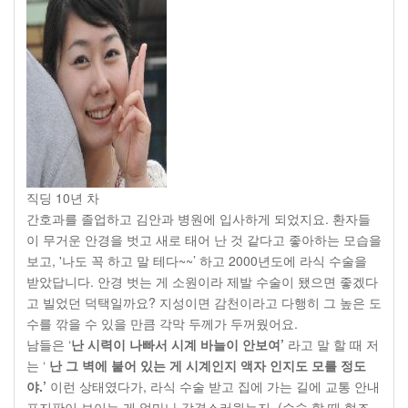
직딩 10년 차
간호과를 졸업하고 김안과 병원에 입사하게 되었지요. 환자들
이 무거운 안경을 벗고 새로 태어 난 것 같다고 좋아하는 모습을
보고, '나도 꼭 하고 말 테다~~’ 하고 2000년도에 라식 수술을
받았답니다. 안경 벗는 게 소원이라 제발 수술이 됐으면 좋겠다
고 빌었던 덕택일까요? 지성이면 감천이라고 다행히 그 높은 도
수를 깎을 수 있을 만큼 각막 두께가 두꺼웠어요.
남들은 ‘
난 시력이 나빠서 시계 바늘이 안보여’
라고 말 할 때 저
는 ‘
난 그 벽에 붙어 있는 게 시계인지 액자 인지도 모를 정도
야.’
이런 상태였다가, 라식 수술 받고 집에 가는 길에 교통 안내
표지판이 보이는 게 얼마나 감격스러웠는지..(수술 할 때 협조