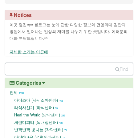
Notices
이곳 옆집eye 블로그는 눈에 관한 다양한 정보와 건양의대 김안과
병원에서 일어나는 일상의 재미를 나누기 위한 곳입니다. 여러분의
대화 부탁드립니다.^^
자세한 소개는 이곳에
Find
Categories
전체
1190
아이조아 (사시소아안과)
165
라식사신기 (라식센터)
55
Heal the World (망막센터)
236
세렌디피티 (녹내장센터)
139
반짝반짝 빛나는 (각막센터)
71
아이plus유 (성형안과센터)
74