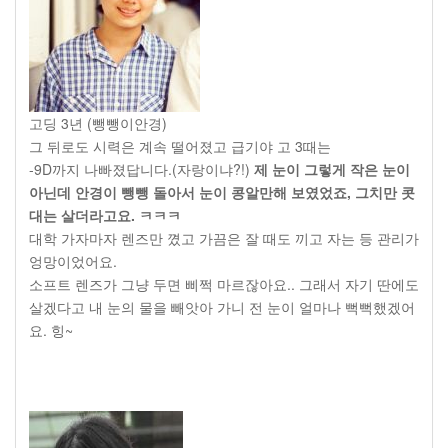
고딩 3년 (뺑뺑이안경)
그 뒤로도 시력은 계속 떨어졌고 급기야 고 3때는
-9D까지 나빠졌답니다.(자랑이냐?!)
제 눈이 그렇게 작은 눈이
아닌데 안경이 뺑뺑 돌아서 눈이 콩알만해 보였었죠, 그치만 콧
대는 살더라고요. ㅋㅋㅋ
대학 가자마자 렌즈만 꼈고 가끔은 잘 때도 끼고 자는 등 관리가
엉망이었어요.
소프트 렌즈가 그냥 두면 삐쩍 마르잖아요.. 그래서 자기 딴에도
살겠다고 내 눈의 물을 빼앗아 가니 전 눈이 얼마나 뻑뻑했겠어
요. 힝~