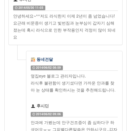
2014/05/30 11:03
안녕하세요~^^저도 라식한지 이제 2년이 좀 넘었습니다!
요근래 비문증이 생기고 빛번짐과 눈부심이 갑자기 심해
졌는데 혹시 라식으로 인한 부작용인지 걱정이 많이 되네
요
동네건달
2014/06/02 08:59
옆집eye 블로그 관리자입니다.
라식후 불편함이 생기셨다면 가까운 안과를 찾
아 눈 상태를 확인하시는 것을 추천해드립니다.
후시딘
2014/06/02 09:06
안과에 가봤는데 안구건조증이 좀 심하다구 하
셨어요ㅠㅠ 그외별다른말씀은 안하시구요..갑자