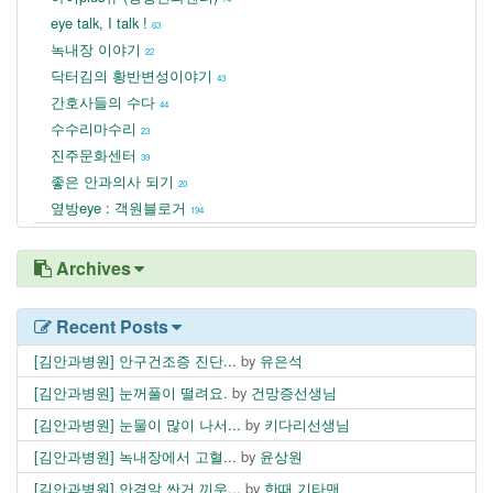
eye talk, I talk !
63
녹내장 이야기
22
닥터김의 황반변성이야기
43
간호사들의 수다
44
수수리마수리
23
진주문화센터
39
좋은 안과의사 되기
20
옆방eye : 객원블로거
194
Archives
Recent Posts
[김안과병원] 안구건조증 진단...
by
유은석
[김안과병원] 눈꺼풀이 떨려요.
by
건망증선생님
[김안과병원] 눈물이 많이 나서...
by
키다리선생님
[김안과병원] 녹내장에서 고혈...
by
윤상원
[김안과병원] 안경알 싼거 끼우...
by
한때 기타맨