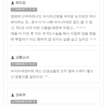
위드강
2009/09/15 13:36
병원에 근무하면서도 라식하신분들 부러운 눈으로만 쳐다
봐야하는 전...돗수가 더 나빠 라식,라섹은 꿈도 꿀 수 없
고, ICL은 아직 어린 아들딸 때문에 두렵고...ㅋㅋㅋ
애들 더 키운 후 저도 꼭 ICL수술을 해서 아침에 잠을 깼을
때 뿌옇게가 아닌 환하게 잘 보이는 삶을 살고 싶어요 ㅋㅋ
교환소녀
2009/09/15 14:23
라식라섹센터에 계신 선생님들은 모두 원래 시력이 좋으
신 분들인줄 알았어요..^^..
갓파쿠
2009/09/16 09:19