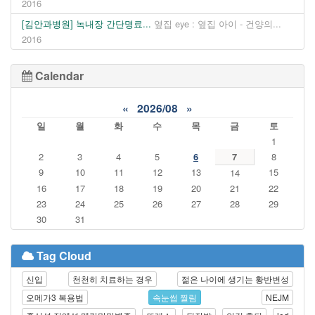
2016
[김안과병원] 녹내장 간단명료...
옆집 eye : 옆집 아이 - 건양의...
2016
Calendar
«
2026/08
»
일
월
화
수
목
금
토
1
2
3
4
5
6
7
8
9
10
11
12
13
15
14
16
17
18
19
20
21
22
23
24
25
26
27
28
29
30
31
Tag Cloud
신입
천천히 치료하는 경우
젊은 나이에 생기는 황반변성
오메가3 복용법
속눈썹 찔림
NEJM