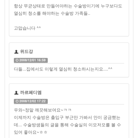
항상 무균상태로 만들어야하는 수술방이기에 누구보다도
열심히 청소를 해야하는 수술방 가족들..
고맙습니다 ^^
위드강
2008/12/01 16:59
다들...집에서도 이렇게 열심히 청소하시는지요....^^
까르페디엠
2008/12/02 17:22
우와~정말 깨끗해보여요~ㅋㅋ
이제까지 수술방은 출입구 부근만 가봐서 안이 궁금했는
데... 수술방샘들의 글을 통해 수술실의 이모저모를 볼 수
있어 좋아요~ㅎㅎ