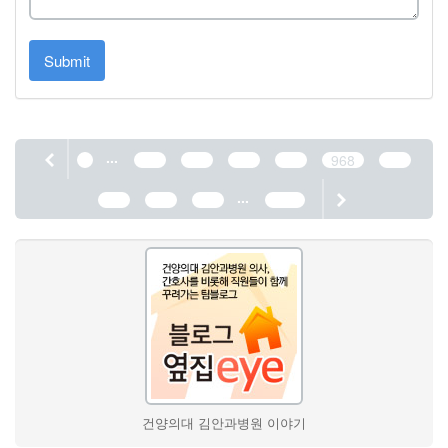
Submit
...
1
964
965
966
967
968
969
...
970
971
972
1190
건양의대 김안과병원 이야기