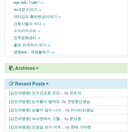
eye talk, I talk !
63
녹내장 이야기
22
닥터김의 황반변성이야기
43
간호사들의 수다
44
수수리마수리
23
진주문화센터
39
좋은 안과의사 되기
20
옆방eye : 객원블로거
194
Archives
Recent Posts
[김안과병원] 안구건조증 진단...
by
유은석
[김안과병원] 눈꺼풀이 떨려요.
by
건망증선생님
[김안과병원] 눈물이 많이 나서...
by
키다리선생님
[김안과병원] 녹내장에서 고혈...
by
윤상원
[김안과병원] 안경알 싼거 끼우...
by
한때 기타맨