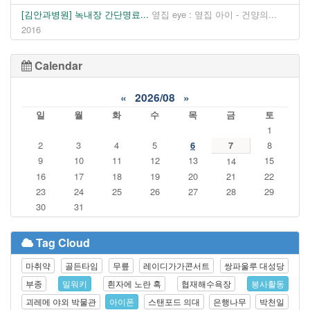
[김안과병원] 녹내장 간단명료...
옆집 eye : 옆집 아이 - 건양의...
2016
Calendar
«
2026/08
»
일
월
화
수
목
금
토
1
2
3
4
5
6
7
8
9
10
11
12
13
15
14
16
17
18
19
20
21
22
23
24
25
26
27
28
29
30
31
Tag Cloud
마취약
골든타임
무릎
레이디가가콘서트
쌍파울루 대성당
부종
밀워키
흰자에 노란 혹
협재해수욕장
봉사활동
괴레메 야외 박물관
아이폰
스탠포드 의대
은행나무
박천일