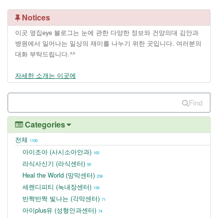
Notices
이곳 옆집eye 블로그는 눈에 관한 다양한 정보와 건양의대 김안과
병원에서 일어나는 일상의 재미를 나누기 위한 곳입니다. 여러분의
대화 부탁드립니다.^^
자세한 소개는 이곳에
Find
Categories
전체
1190
아이조아 (사시소아안과)
165
라식사신기 (라식센터)
55
Heal the World (망막센터)
236
세렌디피티 (녹내장센터)
139
반짝반짝 빛나는 (각막센터)
71
아이plus유 (성형안과센터)
74