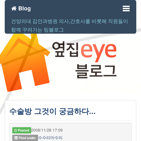
Blog
건양의대 김안과병원 의사,간호사를 비롯해 직원들이
Toggl
함께 꾸려가는 팀블로그
naviga
수술방 그것이 궁금하다...
2008/11/28 17:09
Posted
수수리마수리
Filed under