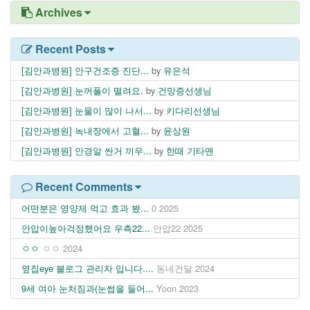
Archives
Recent Posts
[김안과병원] 안구건조증 진단...
by
유은석
[김안과병원] 눈꺼풀이 떨려요.
by
건망증선생님
[김안과병원] 눈물이 많이 나서...
by
키다리선생님
[김안과병원] 녹내장에서 고혈...
by
윤상원
[김안과병원] 안경알 싼거 끼우...
by
한때 기타맨
Recent Comments
어떤분은 영양제 먹고 효과 봤...
0
2025
안압이높아걱정했어요 우측22...
안압22
2025
ㅇㅇ
ㅇㅇ
2024
옆집eye 블로그 관리자 입니다....
동네건달
2024
9세 여아 눈처짐과(눈썹을 들어...
Yoon
2023