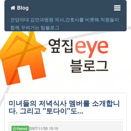
Blog
건양의대 김안과병원 의사,간호사를 비롯해 직원들이
Toggl
함께 꾸려가는 팀블로그
naviga
미녀들의 저녁식사 멤버를 소개합니
다. 그리고 "토다이"도...
2007/11/30 15:10
Posted