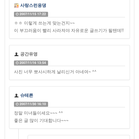
사랑스런응댕
2007/11/15 17:22
ㅎㅎ 이렇게 쓰는게 맞는건지~~
이 부끄러움이 빨리 사라져야 자유로운 글쓰기가 될텐데!!
공간유영
2007/11/16 13:54
사진 너무 뽀사시하게 날리신거 아네여~ ^^
슈테른
2007/11/30 16:10
정말 미녀들이세요~~~ ^^
좋은 글 많이 기대합니다~~~