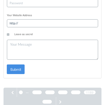
Your Website Address
Leave as secret
Submit
...
1
1185
1186
1187
1188
1189
1190