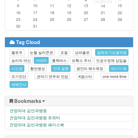
9
10
11
12
13
15
14
16
17
18
19
20
21
22
23
24
25
26
27
28
29
30
31
Tag Cloud
펠로우
눈물 실리콘관
조절
상파울로
알레르기성결막염
승리의 여신
아바타
통학버스
보톡스 주사
인공수정체 삽입술
시신경
황반병성
안과 질환
광안리 해수욕장
약시가 뭐
조기진단
관악기 연주와 안압
K팝스타
one more time
새해인사
Bookmarks
건양의대 김안과병원
건양의대 김안과병원 트위터
건양의대 김안과병원 페이스북