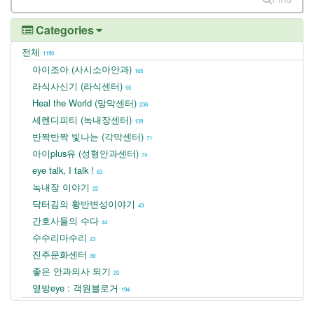
Categories
전체
1190
아이조아 (사시소아안과)
165
라식사신기 (라식센터)
55
Heal the World (망막센터)
236
세렌디피티 (녹내장센터)
139
반짝반짝 빛나는 (각막센터)
71
아이plus유 (성형안과센터)
74
eye talk, I talk !
63
녹내장 이야기
22
닥터김의 황반변성이야기
43
간호사들의 수다
44
수수리마수리
23
진주문화센터
39
좋은 안과의사 되기
20
옆방eye : 객원블로거
194