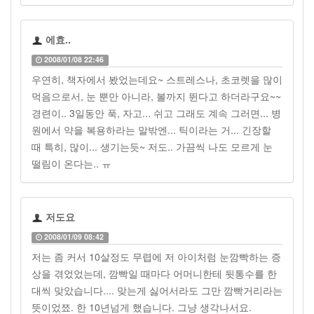
에효..
2008/01/08 22:46
우연히, 책자에서 봤었는데요~ 스트레스나, 초코렛을 많이
먹음으로서, 눈 뿐만 아니라, 볼까지 뛴다고 하더라구요~~
경련이.. 3일동안 푹, 자고... 쉬고 그래도 계속 그러면... 병
원에서 약을 복용하라는 말밖엔... 틱이라는 거... 긴장할
때 특히, 많이... 생기는듯~ 저도.. 가끔씩 나도 모르게 눈
떨림이 온다는.. ㅠ
저도요
2008/01/09 08:42
저는 좀 커서 10살정도 무렵에 저 아이처럼 눈깜빡하는 증
상을 겪었었는데, 깜빡일 때마다 어머니한테 뒷통수를 한
대씩 맞았습니다.... 맞는게 싫어서라도 그만 깜빡거리라는
뜻이었쬬. 한 10년넘게 했습니다. 그냥 생각나서요.