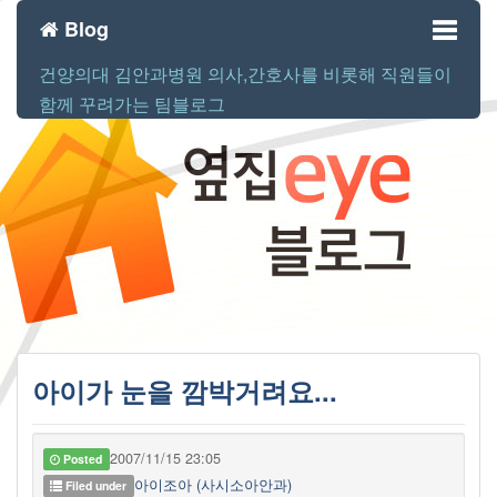
Blog
건양의대 김안과병원 의사,간호사를 비롯해 직원들이
Toggl
함께 꾸려가는 팀블로그
naviga
아이가 눈을 깜박거려요...
2007/11/15 23:05
Posted
아이조아 (사시소아안과)
Filed under