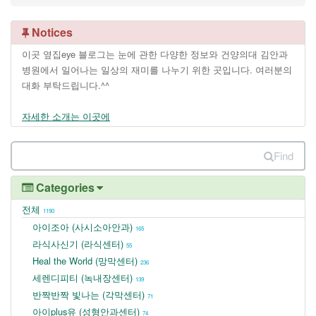
Notices
이곳 옆집eye 블로그는 눈에 관한 다양한 정보와 건양의대 김안과
병원에서 일어나는 일상의 재미를 나누기 위한 곳입니다. 여러분의
대화 부탁드립니다.^^
자세한 소개는 이곳에
Find
Categories
전체
1190
아이조아 (사시소아안과)
165
라식사신기 (라식센터)
55
Heal the World (망막센터)
236
세렌디피티 (녹내장센터)
139
반짝반짝 빛나는 (각막센터)
71
아이plus유 (성형안과센터)
74