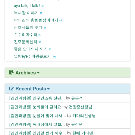
eye talk, I talk !
63
녹내장 이야기
22
닥터김의 황반변성이야기
43
간호사들의 수다
44
수수리마수리
23
진주문화센터
39
좋은 안과의사 되기
20
옆방eye : 객원블로거
194
Archives
Recent Posts
[김안과병원] 안구건조증 진단...
by
유은석
[김안과병원] 눈꺼풀이 떨려요.
by
건망증선생님
[김안과병원] 눈물이 많이 나서...
by
키다리선생님
[김안과병원] 녹내장에서 고혈...
by
윤상원
[김안과병원] 안경알 싼거 끼우...
by
한때 기타맨