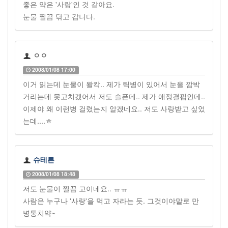
좋은 약은 '사랑'인 것 같아요.
눈물 찔끔 닦고 갑니다.
ㅇㅇ
2008/01/08 17:00
이거 읽는데 눈물이 왈칵.. 제가 틱병이 있어서 눈을 깜박
거리는데 못고치겠어서 저도 슬픈데.. 제가 애정결핍인데..
이제야 왜 이런병 걸렸는지 알겠네요.. 저도 사랑받고 싶었
는데....ㅎ
슈테른
2008/01/08 18:48
저도 눈물이 찔끔 고이네요.. ㅠㅠ
사람은 누구나 '사랑'을 먹고 자라는 듯. 그것이야말로 만
병통치약~