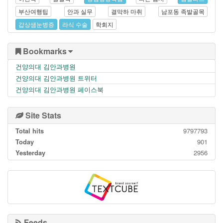
부산여행팁
안과 실무
결막하 마취
남포동 족발골목
갑상샘눈병증
라식 수술
학회지
Bookmarks
건양의대 김안과병원
건양의대 김안과병원 트위터
건양의대 김안과병원 페이스북
Site Stats
Total hits
9797793
Today
901
Yesterday
2956
Feeds