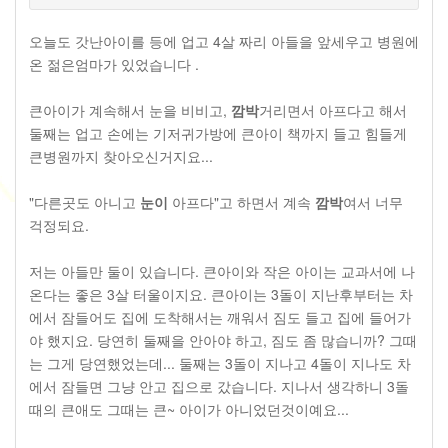
오늘도 갓난아이를 등에 업고 4살 짜리 아들을 앞세우고 병원에
온 젊은엄마가 있었습니다 .
큰아이가 계속해서 눈을 비비고,
깜박
거리면서 아프다고 해서
둘째는 업고 손에는 기저귀가방에 큰아이 책까지 들고 힘들게
큰병원까지 찾아오신거지요...
"다른곳도 아니고
눈이
아프다"고 하면서 계속
깜박
여서 너무
걱정되요.
저는 아들만 둘이 있습니다. 큰아이와 작은 아이는 교과서에 나
온다는 좋은 3살 터울이지요. 큰아이는 3돌이 지난후부터는 차
에서 잠들어도 집에 도착해서는 깨워서 짐도 들고 집에 들어가
야 했지요. 당연히 둘째을 안아야 하고, 짐도 좀 많습니까? 그때
는 그게 당연했었는데... 둘째는 3돌이 지나고 4돌이 지나도 차
에서 잠들면 그냥 안고 집으로 갔습니다. 지나서 생각하니 3돌
때의 큰애도 그때는 큰~ 아이가 아니었던것이예요...