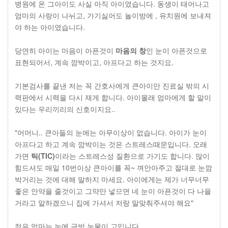
병원에 온 그아이도 사실 아직 아이였습니다. 동생이 태어나고
엄마의 사랑이 나뉘고, 가기싫어도 놀이방에 , 유치원에 보내져
야 하는 아이였습니다.
당연히 아이는 마음이 아픈것이
마음의 창
인 눈이 아픈것으로
표현되어서, 계속 깜박이고, 아프다고 하는 것지요.
기본검사를 끝낸 저는 꼭 간호사에게 큰아이만 진료실 밖의 시
력판에서 시력을 다시 재게 합니다. 아이몰래 엄마에게 할 말이
있다는 우리끼리의 신호이지요..
"어머니.. 큰아들의 눈에는 아무이상이 없습니다. 아이가 눈이
아프다고 하고 계속 깜박이는 것은 스트레스때문입니다. 오래
가면
틱(TIC)
이라는 스트레스성 질환으로 가기도 합니다. 많이
힘드셔도 매일 10번이상 큰아이를 꼭~ 껴안아주고 절대로 눈깜
박거리는 것에 대해 말하지 마세요. 아이에게는 제가 너무너무
좋은 안약을 줄것이고 그약만 넣으면 네 눈이 아픈것이 다 나을
거라고 말하겠으니 집에 가셔서 저랑 말맞춰주셔야 해요"
젊은 엄마는 눈에 금방 눈물이 고입니다.