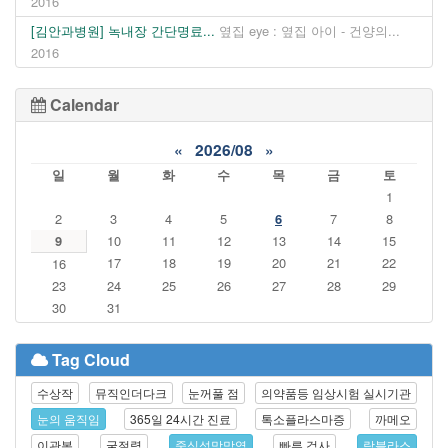
2016
[김안과병원] 녹내장 간단명료...
옆집 eye : 옆집 아이 - 건양의...
2016
Calendar
«
2026/08
»
일
월
화
수
목
금
토
1
2
3
4
5
6
7
8
9
10
11
12
13
14
15
17
18
19
20
21
22
16
23
24
25
26
27
28
29
30
31
Tag Cloud
수상작
뮤직인더다크
눈꺼풀 점
의약품등 임상시험 실시기관
눈의 움직임
365일 24시간 진료
톡소플라스마증
까메오
이관복
굴절력
중심성망막염
빠른 검사
람블라스