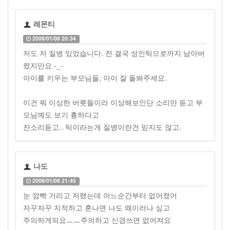
레몬티
2008/01/08 20:34
저도 저 질병 있었습니다. 전 결국 성인틱으로까지 남아버
렸지만요 -_-
아이를 키우는 부모님들, 아이 잘 돌봐주세요.
이건 뭐 이상한 버릇들이라 이상해보인단 소리만 듣고 부
모님께도 보기 흉하다고
잔소리듣고.. 틱이라는게 질병이란건 믿지도 않고.
나도
2008/01/08 21:45
눈 깜빡 거리고 저랬는데 어느순간부터 없어졌어
자꾸자꾸 지적하고 혼나면 나도 왜이러나 싶고
주의하게되요ㅡㅡ주의하고 신경쓰면 없어져요