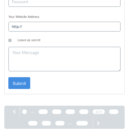
Your Website Address
Leave as secret
Submit
...
1
399
400
401
402
403
404
...
405
406
407
1190