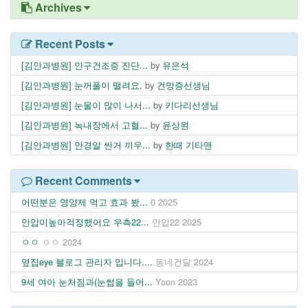
Archives
Recent Posts
[김안과병원] 안구건조증 진단...
by
유은석
[김안과병원] 눈꺼풀이 떨려요.
by
건망증선생님
[김안과병원] 눈물이 많이 나서...
by
키다리선생님
[김안과병원] 녹내장에서 고혈...
by
윤상원
[김안과병원] 안경알 싼거 끼우...
by
한때 기타맨
Recent Comments
어떤분은 영양제 먹고 효과 봤...
0
2025
안압이높아걱정했어요 우측22...
안압22
2025
ㅇㅇ
ㅇㅇ
2024
옆집eye 블로그 관리자 입니다....
동네건달
2024
9세 여아 눈처짐과(눈썹을 들어...
Yoon
2023