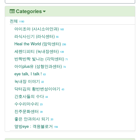
Categories
전체
1190
아이조아 (사시소아안과)
165
라식사신기 (라식센터)
55
Heal the World (망막센터)
236
세렌디피티 (녹내장센터)
139
반짝반짝 빛나는 (각막센터)
71
아이plus유 (성형안과센터)
74
eye talk, I talk !
63
녹내장 이야기
22
닥터김의 황반변성이야기
43
간호사들의 수다
44
수수리마수리
23
진주문화센터
39
좋은 안과의사 되기
20
옆방eye : 객원블로거
194