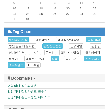
9
10
11
12
13
14
15
16
17
18
19
20
21
22
23
24
25
26
27
28
29
30
31
Tag Cloud
보께리아 시장
다초점렌즈
백내장 수술 방법
라식 검사
병원 옮길 때 필요한
갑상선안병증
안구파열
눈중풍
연예인 안경
디자인
똥튀김
결막 지방탈출
급성폐쇄각
블로거
적정온도 유지
나눔
국가고시
산소투과도
소프트렌즈
ICR 수술
Bookmarks
건양의대 김안과병원
건양의대 김안과병원 트위터
건양의대 김안과병원 페이스북