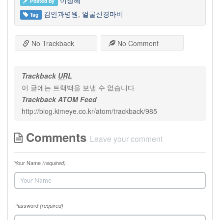
이정혜
Posted by
김안과병원
,
얼굴신경마비
Tag
No Trackback
No Comment
Trackback
URL
이 글에는 트랙백을 보낼 수 없습니다
Trackback ATOM Feed
http://blog.kimeye.co.kr/atom/trackback/985
Comments
Leave your comment
Your Name
(required)
Password
(required)