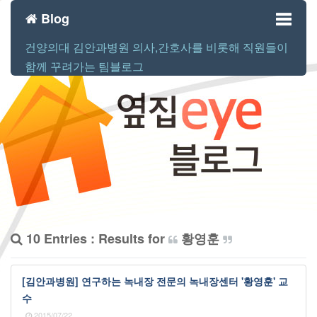
Blog
건양의대 김안과병원 의사,간호사를 비롯해 직원들이
Toggl
함께 꾸려가는 팀블로그
naviga
10 Entries : Results for
황영훈
[김안과병원] 연구하는 녹내장 전문의 녹내장센터 '황영훈' 교
수
2015/07/22