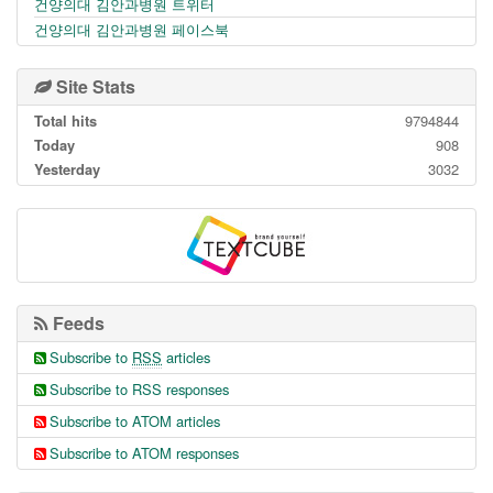
건양의대 김안과병원 트위터
건양의대 김안과병원 페이스북
Site Stats
Total hits
9794844
Today
908
Yesterday
3032
Feeds
Subscribe to
RSS
articles
Subscribe to RSS responses
Subscribe to ATOM articles
Subscribe to ATOM responses