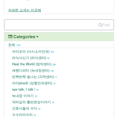
자세한 소개는 이곳에
Find
Categories
전체
1190
아이조아 (사시소아안과)
165
라식사신기 (라식센터)
55
Heal the World (망막센터)
236
세렌디피티 (녹내장센터)
139
반짝반짝 빛나는 (각막센터)
71
아이plus유 (성형안과센터)
74
eye talk, I talk !
63
녹내장 이야기
22
닥터김의 황반변성이야기
43
간호사들의 수다
44
수수리마수리
23