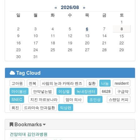
«
2026/08
»
일
월
화
수
목
금
토
1
2
3
4
5
6
7
8
9
10
11
12
13
14
15
16
17
18
19
20
21
22
23
24
25
26
27
28
29
30
31
Tag Cloud
고아원
전복
사람의 눈과 카메라 렌즈
질환
나눔
resident
마이봄선
안약넣는법
이상렬
녹내장센터
6628
구급약
SNEC
치킨 까르보나라
엄마 의사
조인성
스탠딩 커피
회진
드라마속 안과질환
익상편
Bookmarks
건양의대 김안과병원