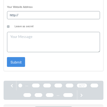
Your Website Address
Leave as secret
Submit
...
1
973
974
975
976
977
978
...
979
980
981
1190