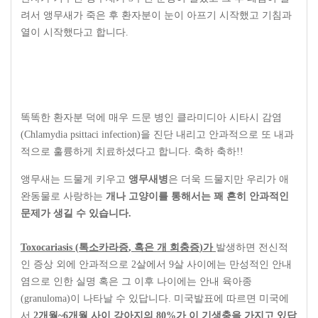
려서 앵무새가 죽은 후 환자분이 눈이 아프기 시작했고 기침과
열이 시작했다고 합니다
.
똑똑한 환자분 덕에 매우 드문 병인 클라미디아 시타시 감염
(Chlamydia psittaci infection)
을 진단 내리고 안과적으로 또 내과
적으로 훌륭하게 치료하셨다고 합니다
.
축하 축하
!!
앵무새는 드물게 키우고
앵무새병
은 더욱 드물지만 우리가 애
완동물로 사랑하는
개나 고양이를 통해서는 꽤 흔히 안과적인
문제가 생길 수 있습니다
.
Toxocariasis (
톡소카라증
,
혹은 개 회충증
)가
발생하면 전신적
인 증상 외에 안과적으로
2
살에서
9
살 사이에는 만성적인 안내
염으로 인한 실명 혹은 그 이후 나이에는 안내 육아종
(granuloma)
이 나타날 수 있답니다
.
미국발표에 따르면
미국에
서
2개월~
6개월
사이 강아지의
80%
가 이 기생충을 가지고 있답