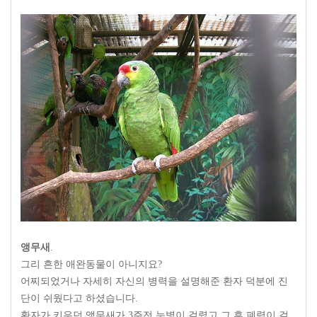
앵무새
.
그리 흔한 애완동물이 아니지요
?
어찌되었거나 자세히 자신의 병력을 설명해준 환자 덕분에 진
단이 쉬웠다고 하셨습니다
.
환자가 키우던 앵무새가
3
주전 눈병이 걸렸고 그 후 폐렴이 걸