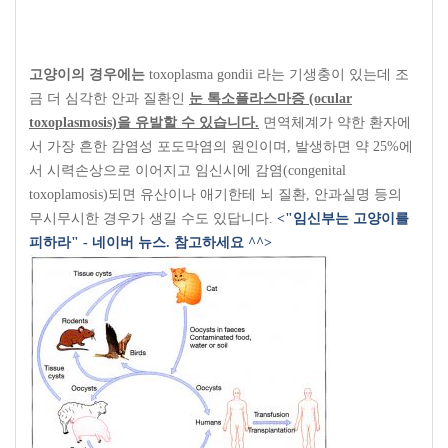
고양이의 경우에는
toxoplasma gondii
라는 기생충이 있는데 조
금 더 심각한 안과 질환인
눈 톡소플라스마증
(ocular
toxoplasmosis)
을 유발할 수 있습니다
.
면역체계가 약한 환자에
서 가장 흔한 감염성 포도막염의 원인이며
,
발생하면 약
25%
에
서 시력손상으로 이어지고 임신시에 감염
(congenital
toxoplamosis)
되면 유산이나 애기한테 뇌 질환
,
안과실명 등의
무시무시한 경우가
생길 수도 있답니다
.
<"임신부는 고양이를
피하라" - 네이버 뉴스. 참고하세요 ^^>