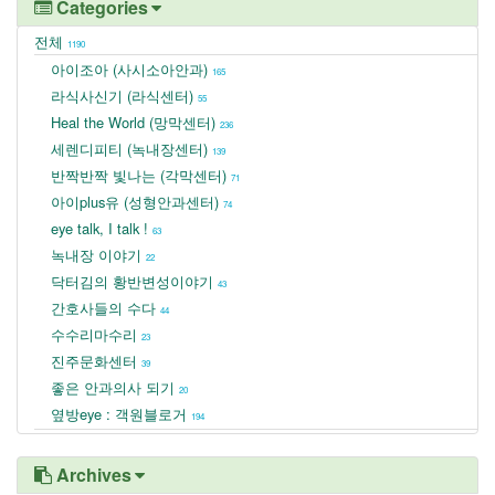
Categories
전체
1190
아이조아 (사시소아안과)
165
라식사신기 (라식센터)
55
Heal the World (망막센터)
236
세렌디피티 (녹내장센터)
139
반짝반짝 빛나는 (각막센터)
71
아이plus유 (성형안과센터)
74
eye talk, I talk !
63
녹내장 이야기
22
닥터김의 황반변성이야기
43
간호사들의 수다
44
수수리마수리
23
진주문화센터
39
좋은 안과의사 되기
20
옆방eye : 객원블로거
194
Archives