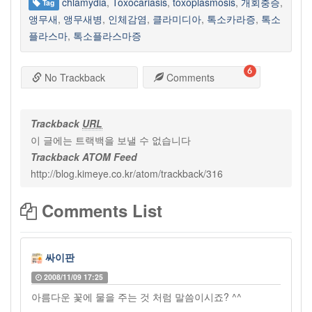
chlamydia
,
Toxocariasis
,
toxoplasmosis
,
개회충증
,
Tag
앵무새
,
앵무새병
,
인체감염
,
클라미디아
,
톡소카라증
,
톡소
플라스마
,
톡소플라스마증
6
No Trackback
Comments
Trackback
URL
이 글에는 트랙백을 보낼 수 없습니다
Trackback ATOM Feed
http://blog.kimeye.co.kr/atom/trackback/316
Comments List
싸이판
2008/11/09 17:25
아름다운 꽃에 물을 주는 것 처럼 말씀이시죠? ^^