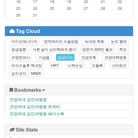
16
17
18
19
20
21
22
23
24
25
26
27
28
29
30
31
Tag Cloud
아이모에나디아
망막박리의 수술방법
녹내장 학회
눈의 형태
응급질환
서른 살이 심리학에게 묻다
방문자 300만 돌파
추모
유명한의사
기념품
캄보디아
안검연축
건양대학병원
라식수술후 백내장
HRT
시력손상
오돌뼈
스타워즈
섭지코지
MWIA
Bookmarks
건양의대 김안과병원
건양의대 김안과병원 트위터
건양의대 김안과병원 페이스북
Site Stats