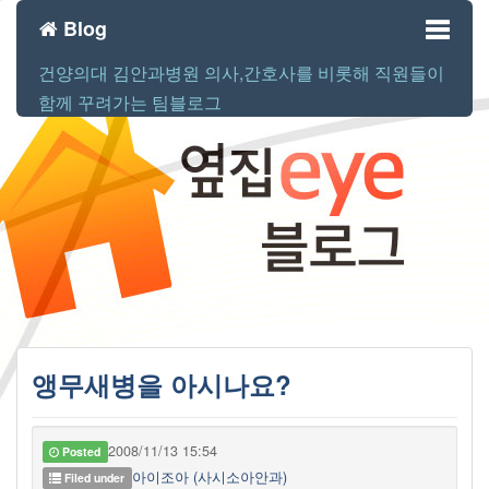
Blog
건양의대 김안과병원 의사,간호사를 비롯해 직원들이
Toggl
함께 꾸려가는 팀블로그
naviga
앵무새병을 아시나요?
2008/11/13 15:54
Posted
아이조아 (사시소아안과)
Filed under