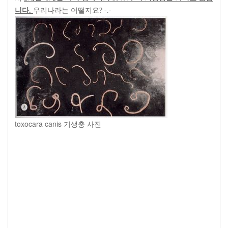
니다
.
우리나라는 어떨지요
? -.-
toxocara canis 기생충 사진