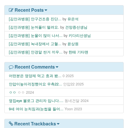
Recent Posts
[김안과병원] 안구건조증 진단...
by
유은석
[김안과병원] 눈꺼풀이 떨려요.
by
건망증선생님
[김안과병원] 눈물이 많이 나서...
by
키다리선생님
[김안과병원] 녹내장에서 고혈...
by
윤상원
[김안과병원] 안경알 싼거 끼우...
by
한때 기타맨
Recent Comments
어떤분은 영양제 먹고 효과 봤...
0
2025
안압이높아걱정했어요 우측22...
안압22
2025
ㅇㅇ
ㅇㅇ
2024
옆집eye 블로그 관리자 입니다....
동네건달
2024
9세 여아 눈처짐과(눈썹을 들어...
Yoon
2023
Recent Trackbacks