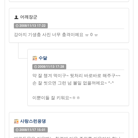
어깨장군
2008/11/13 17:22
강아지 기생충 사진 너무 충격이예요 ㅠ 0 ㅠ
수달
2008/11/13 17:28
약 잘 챙겨 먹이구~ 뒷처리 바로바로 해주구~~
손 잘 씻으면 그런 넘 볼일 없을꺼에요~ ^-^
이뿐이들 잘 키워요~ㅎㅎ
사랑스런응댕
2008/11/17 15:01