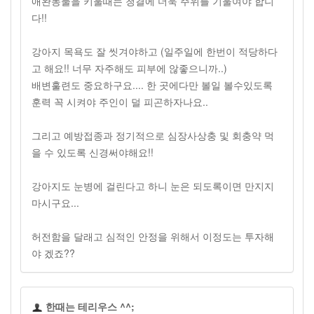
애완동물을 키울때는 청결에 더욱 주위를 기울여야 합니
다!!
강아지 목욕도 잘 씻겨야하고 (일주일에 한번이 적당하다
고 해요!! 너무 자주해도 피부에 않좋으니까..)
배변훌련도 중요하구요.... 한 곳에다만 볼일 볼수있도록
훈력 꼭 시켜야 주인이 덜 피곤하자나요..
그리고 예방접종과 정기적으로 심장사상충 및 회충약 먹
을 수 있도록 신경써야해요!!
강아지도 눈병에 걸린다고 하니 눈은 되도록이면 만지지
마시구요...
허전함을 달래고 심적인 안정을 위해서 이정도는 투자해
야 겠죠??
한때는 테리우스 ^^;