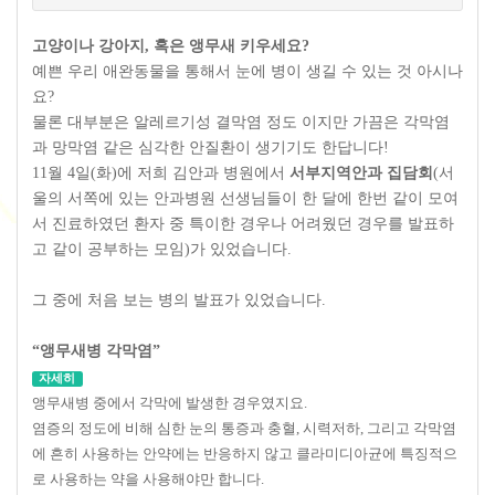
고양이나 강아지
,
혹은 앵무새 키우세요
?
예쁜 우리 애완동물을 통해서 눈에 병이 생길 수 있는 것 아시나
요
?
물론 대부분은 알레르기성 결막염 정도 이지만 가끔은 각막염
과 망막염 같은 심각한 안질환이 생기기도 한답니다
!
11
월
4
일
(
화
)
에 저희 김안과 병원에서
서부지역안과 집담회
(
서
울의 서쪽에 있는 안과병원 선생님들이
한 달
에 한번 같이 모여
서 진료하였던 환자 중 특이한 경우나 어려웠던 경우를 발표하
고 같이 공부하는 모임
)
가 있었습니다
.
그 중에 처음 보는 병의 발표가
있었습니다
.
“앵무새병 각막염”
자세히
앵무새병 중에서 각막에 발생한 경우였지요
.
염증의 정도에 비해 심한 눈의 통증과 충혈
,
시력저하
,
그리고 각막염
에 흔히 사용하는 안약에는 반응하지 않고 클라미디아균에 특징적으
로 사용하는 약을 사용해야만 합니다
.