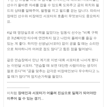
선수가 올바른 자세를 잡을 수 있도록 도와주고 공의 위치와 필
드의 상태를 말해주며, 팔짱을 끼고 필드를 걷는 답니다. 따라서
장애인 선수와 비장애인 서포터의 호흡이 무엇보다도 중요하지
요.
4살 때 영양실조로 시력을 잃었다는 임동식 선수는 "비록 구력
은 3년째지만 타수에 연연하지 않고 나만의 플레이를 즐길 수
있는 게 좋다. 하지만 선생님(서포터) 없이 공을 칠 때는 소리만
으로 쳐야하니까 어려운 점도 많다"고 힘든 점을 털어놨다.
같은 연습장에서 만난 계기로 이번 대회 서포터로 나서게 됐다
는 이반달 서포터. "연습할 때 보면 대단한 사람이라는 생각이
절로 든다"며 "공을 맞추는 감각은 비장애인보다 우수하다고 느
낄 때가 많다"며 엄지손가락을 들었다.
------------------------------------------------------------------------------
-------------------
이처럼
장애인과 서포터가 어울려 진심으로 일체가 되어야만
이루어 질 수 있는 경기
...