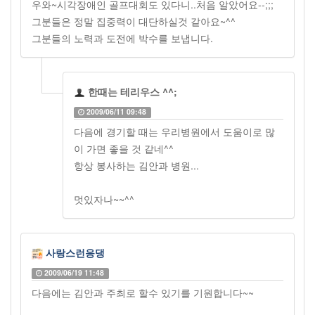
우와~시각장애인 골프대회도 있다니..처음 알았어요--;;;
그분들은 정말 집중력이 대단하실것 같아요~^^
그분들의 노력과 도전에 박수를 보냅니다.
한때는 테리우스 ^^;
2009/06/11 09:48
다음에 경기할 때는 우리병원에서 도움이로 많
이 가면 좋을 것 같네^^
항상 봉사하는 김안과 병원...
멋있자나~~^^
사랑스런응댕
2009/06/19 11:48
다음에는 김안과 주최로 할수 있기를 기원합니다~~