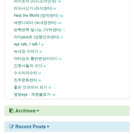
아이조아 (사시소아안과)
165
라식사신기 (라식센터)
55
Heal the World (망막센터)
236
세렌디피티 (녹내장센터)
139
반짝반짝 빛나는 (각막센터)
71
아이plus유 (성형안과센터)
74
eye talk, I talk !
63
녹내장 이야기
22
닥터김의 황반변성이야기
43
간호사들의 수다
44
수수리마수리
23
진주문화센터
39
좋은 안과의사 되기
20
옆방eye : 객원블로거
194
Archives
Recent Posts