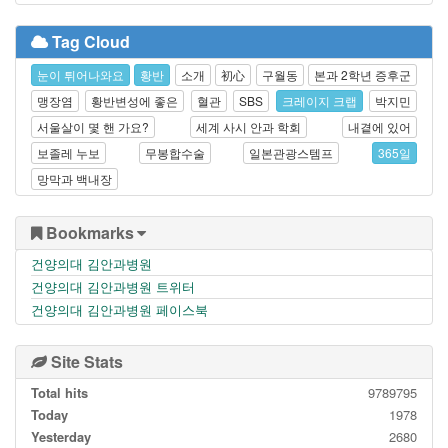
Tag Cloud
눈이 튀어나와요
황반
소개
初心
구월동
본과 2학년 증후군
맹장염
황반변성에 좋은
혈관
SBS
크레이지 크랩
박지민
서울살이 몇 핸 가요?
세계 사시 안과 학회
내곁에 있어
보졸레 누보
무봉합수술
일본관광스템프
365일
망막과 백내장
Bookmarks
건양의대 김안과병원
건양의대 김안과병원 트위터
건양의대 김안과병원 페이스북
Site Stats
Total hits
9789795
Today
1978
Yesterday
2680