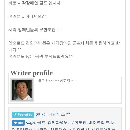
바로
시각장애인 골프
입니다.
여러분... 어떠세요??
시각 장애인들의 무한도전~~~
앞으로도 김안과병원은 시각장애인 골프대회를 후원하려고 합
니다 ^^
여러분도 많은 응원 부탁드릴께요^^
Writer profile
좋은 의사~~~~ 성주 짱 ^^*
한때는 테리우스 ^^;
Posted by
kbga
,
골프
,
김안과병원
,
무한도전
,
베어크리크
,
베
Tag
어크리크 cc
,
서포터
,
서포터스
,
시각장애인
,
시각장애인골