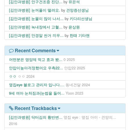
[김안과병원] 안구건조증 진단...
by
유은석
[김안과병원] 눈꺼풀이 떨려요.
by
건망증선생님
[김안과병원] 눈물이 많이 나서...
by
키다리선생님
[김안과병원] 녹내장에서 고혈...
by
윤상원
[김안과병원] 안경알 싼거 끼우...
by
한때 기타맨
Recent Comments
어떤분은 영양제 먹고 효과 봤...
0
2025
안압이높아걱정했어요 우측22...
안압22
2025
ㅇㅇ
ㅇㅇ
2024
옆집eye 블로그 관리자 입니다....
동네건달
2024
9세 여아 눈처짐과(눈썹을 들어...
Yoon
2023
Recent Trackbacks
[김안과병원] 닥터김의 황반변...
옆집 eye : 옆집 아이 - 건양의...
2016