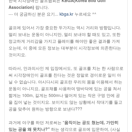
한국 시각장애인 골프협회는
KBGA(Korea Blid Golf
Association)
랍니다.
--- 더 궁금하신 분은 요기...
kbga.kr
누르세요 ^^
골프에 있어서 가장 중요한 두가지는 역시 거리와 방향입니다.
멀리 보내는 운동이 아니지만, 멀리 보내야 할 때도 있고, 또한
정교하게 거리감을 가지고 플레이를 해야만 좋은 결과를 가져
오는데, 이 중에 모든 정보는 대부분이 시각정보에 의존한다는
것이지요.
따라서, 안과의사인 제 입장에서도, 또 골프를 치는 한 사람으로
써 시각장애인이 골프를 친다는 것은 정말로 경이로운 일이 아
닐 수 없습니다. 아시다시피 골프란 우리의 몸을 이용해서 하는
운동이 아니지요, 골프채를 사용하여 땅바닥에 있는 공을 쳐서
짧게는 100m, 길게는 500m나 떨어져 있는 작은 구멍 안에 공
을 집어 넣는 것이지요. 보이지도 않는 상황에서 작대기를 들고
공을 맞추어 원하는 방향으로 보낸다???
과거에 야구를 하던 저로써는 "
움직이는 공도 쳤는데, 가만히
있는 공을 왜 못치나?"
하는 생각으로 골프에 입문하여, (사실