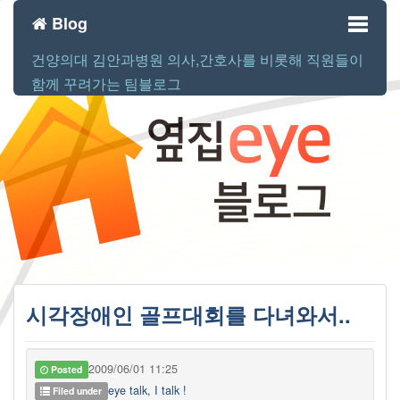
Blog
건양의대 김안과병원 의사,간호사를 비롯해 직원들이
Toggl
함께 꾸려가는 팀블로그
naviga
시각장애인 골프대회를 다녀와서..
2009/06/01 11:25
Posted
eye talk, I talk !
Filed under