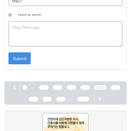
Leave as secret
Submit
...
1
905
906
907
908
909
910
...
911
912
913
1190