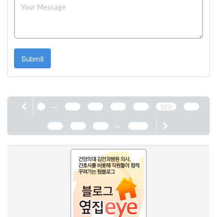
Submit
...
1
916
917
918
919
920
921
...
922
923
924
1190