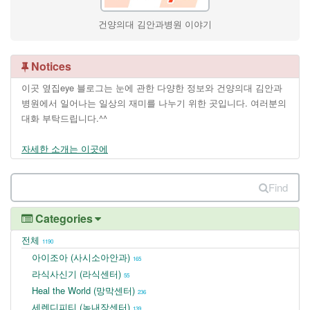
건양의대 김안과병원 이야기
Notices
이곳 옆집eye 블로그는 눈에 관한 다양한 정보와 건양의대 김안과
병원에서 일어나는 일상의 재미를 나누기 위한 곳입니다. 여러분의
대화 부탁드립니다.^^
자세한 소개는 이곳에
Find
Categories
전체
1190
아이조아 (사시소아안과)
165
라식사신기 (라식센터)
55
Heal the World (망막센터)
236
세렌디피티 (녹내장센터)
139