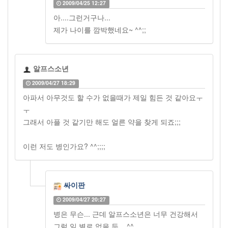
2009/04/25 12:27
아....그런거구나...
제가 나이를 깜박했네요~ ^^;;
알프스소년
2009/04/27 18:29
아파서 아무것도 할 수가 없을때가 제일 힘든 것 같아요ㅜ
ㅜ
그래서 아플 것 같기만 해도 얼른 약을 찾게 되죠;;;
이런 저도 병인가요? ^^;;;;
싸이판
2009/04/27 20:27
병은 무슨... 근데 알프스소년은 너무 건강해서
그럴 일 별로 없을 듯... ^^