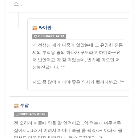
요...
싸이판
2009/04/21 14:13
네 선생님 제가 나중에 알았는데 그 유명한 진통
제의 부작용 중의 하나가 구토라고 하더라구요.
저 밥안먹고 약 잘 먹었는데, 빈속에 먹으면 더
심해진답니다. ^^
저도 좀 많이 아파야 좋은 의사가 될려나봐요. ^^
수달
2009/04/25 09:41
전 오히려 아플때 약을 잘 안먹어요...약 먹는게 너무너무
싫어서..그래서 어려서 어머니 속을 쫌 썩였죠~ 아파서 울
면서도 약을 먹지 않았으니...무슨 고집인지..ㅋ