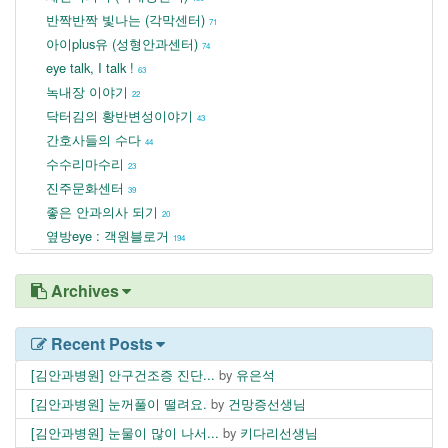
반짝반짝 빛나는 (각막센터)
71
아이plus유 (성형안과센터)
74
eye talk, I talk !
63
녹내장 이야기
22
닥터김의 황반변성이야기
43
간호사들의 수다
44
수수리마수리
23
진주문화센터
39
좋은 안과의사 되기
20
옆방eye : 객원블로거
194
Archives
Recent Posts
[김안과병원] 안구건조증 진단...
by
유은석
[김안과병원] 눈꺼풀이 떨려요.
by
건망증선생님
[김안과병원] 눈물이 많이 나서...
by
키다리선생님