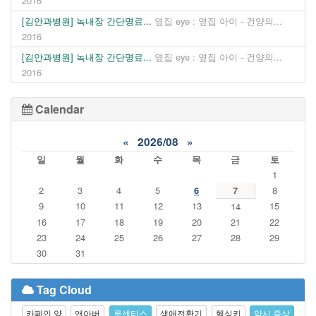
2016
[김안과병원] 녹내장 간단명료...
옆집 eye : 옆집 아이 - 건양의...
2016
[김안과병원] 녹내장 간단명료...
옆집 eye : 옆집 아이 - 건양의...
2016
Calendar
«
2026/08
»
일
월
화
수
목
금
토
1
2
3
4
5
6
7
8
9
10
11
12
13
15
14
16
17
18
19
20
21
22
23
24
25
26
27
28
29
30
31
Tag Cloud
카페인 양
앤아버
루센티스
생애전환기
헬싱키
약시 증상