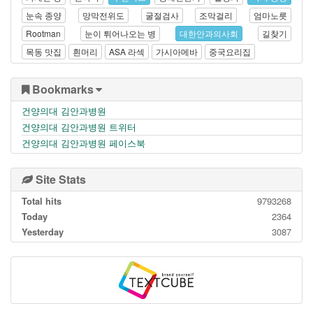
눈속 종양
망막전위도
굴절검사
조막걸리
엄마노릇
Rootman
눈이 튀어나오는 병
대한안과의사회
길찾기
목동 맛집
흰머리
ASA 라섹
가시아메바
중국요리집
Bookmarks
건양의대 김안과병원
건양의대 김안과병원 트위터
건양의대 김안과병원 페이스북
Site Stats
Total hits
9793268
Today
2364
Yesterday
3087