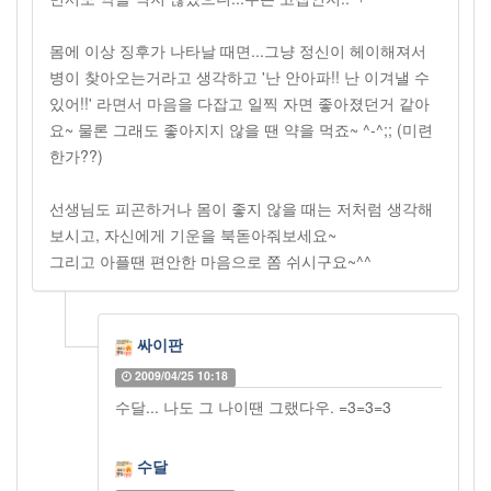
몸에 이상 징후가 나타날 때면...그냥 정신이 헤이해져서
병이 찾아오는거라고 생각하고 '난 안아파!! 난 이겨낼 수
있어!!' 라면서 마음을 다잡고 일찍 자면 좋아졌던거 같아
요~ 물론 그래도 좋아지지 않을 땐 약을 먹죠~ ^-^;; (미련
한가??)
선생님도 피곤하거나 몸이 좋지 않을 때는 저처럼 생각해
보시고, 자신에게 기운을 북돋아줘보세요~
그리고 아플땐 편안한 마음으로 쫌 쉬시구요~^^
싸이판
2009/04/25 10:18
수달... 나도 그 나이땐 그랬다우. =3=3=3
수달