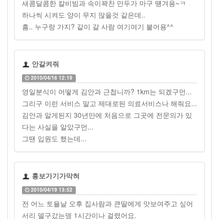
새콤달콤한 칼비빔과 속이꽉찬 만두가 마구 떙겨용~ㅋ
하나씩 시켜도 양이 무지 많을것 같은데..
흠.. 누구랑 가지? 같이 갈 사람 여기여기 붙어용^^
안갈켜줘
2010/04/16 12:19
영일분식이 어떻게 김안과 근첩니까? 1km는 되겠구먼...
그리구 이런 서비스 말고 제대로된 의료서비스나 해줘요...
김안과 알게된지 30년만에 처음으로 그곳에 전문의가 있
다는 사실을 알았구먼...
그땐 입원도 했는데...
홍보가기가막혀
2010/04/19 13:52
전 어느 토욜날 오후 집사람과 큰딸에게 맛보여주고 싶어
서리 델구갔는뎅 1시간이나 걸렸어요.