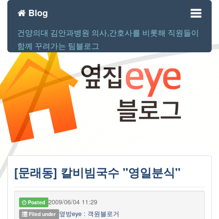
Blog
건양의대 김안과병원 의사,간호사를 비롯해 직원들이
Toggl
함께 꾸려가는 팀블로그
naviga
[문래동] 칼비빔국수 "영일분식"
2009/06/04 11:29
Posted
옆방eye : 객원블로거
Filed under