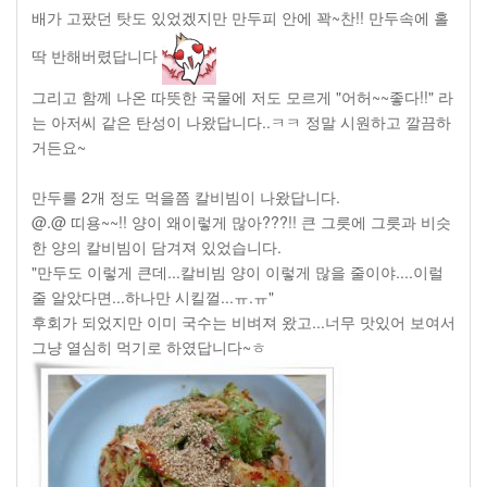
배가 고팠던 탓도 있었겠지만 만두피 안에 꽉~찬!! 만두속에 홀
딱 반해버렸답니다
그리고 함께 나온 따뜻한 국물에 저도 모르게 "어허~~좋다!!" 라
는 아저씨 같은 탄성이 나왔답니다..ㅋㅋ 정말 시원하고 깔끔하
거든요~
만두를 2개 정도 먹을쯤 칼비빔이 나왔답니다.
@.@ 띠용~~!! 양이 왜이렇게 많아???!! 큰 그릇에 그릇과 비슷
한 양의 칼비빔이 담겨져 있었습니다.
"만두도 이렇게 큰데...칼비빔 양이 이렇게 많을 줄이야....이럴
줄 알았다면...하나만 시킬껄...ㅠ.ㅠ"
후회가 되었지만 이미 국수는 비벼져 왔고...너무 맛있어 보여서
그냥 열심히 먹기로 하였답니다~ㅎ