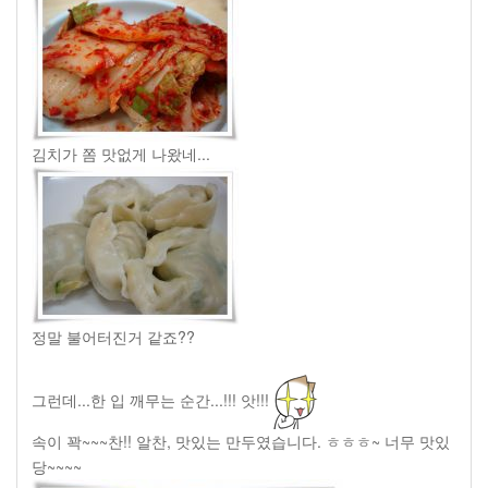
김치가 쫌 맛없게 나왔네...
정말 불어터진거 같죠??
그런데...한 입 깨무는 순간...!!! 앗!!!
속이 꽉~~~찬!! 알찬, 맛있는 만두였습니다. ㅎㅎㅎ~ 너무 맛있
당~~~~