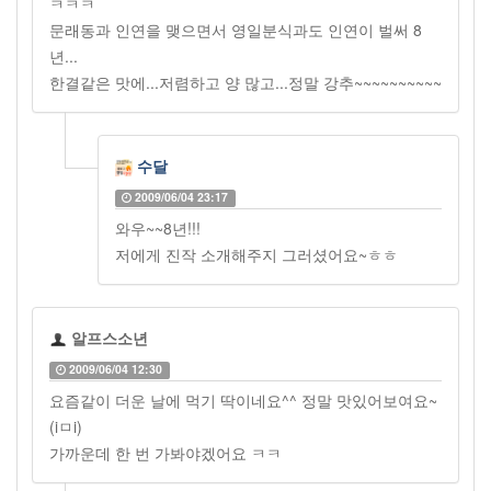
ㅋㅋㅋ
문래동과 인연을 맺으면서 영일분식과도 인연이 벌써 8
년...
한결같은 맛에...저렴하고 양 많고...정말 강추~~~~~~~~~~
수달
2009/06/04 23:17
와우~~8년!!!
저에게 진작 소개해주지 그러셨어요~ㅎㅎ
알프스소년
2009/06/04 12:30
요즘같이 더운 날에 먹기 딱이네요^^ 정말 맛있어보여요~
(iㅁi)
가까운데 한 번 가봐야겠어요 ㅋㅋ