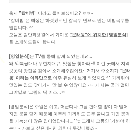
혹시
"칼비빔"
이라고 들어보셨어요? ㅎㅎ~
"칼비빔"은 예상은 하셨겠지만 칼국수 면으로 만든 비빔국수를
말합니다. ^^
오늘은 김안과병원에서 가까운
"문래동"에 위치한 [영일분식]
을 소개해드릴까 합니다.
[영일분식]
은 TV를 통해 알게 되었는데요...
왜 VJ특공대나 무한지대큐, 맛집을 찾아라~!! 이런 곳에서 지역
곳곳의 맛집을 찾아서 소개해주잖아요~ 거기서 주소지가
"문래
동"이라는 이유만으로
아주 유심히 보게 되었지요 ^^ 가까워야
맛있는 집도 찾아가서 맛 볼 수 있잖아요~ 내가 사는 곳과 멀면
그야말로 '그림의 떡'이죠...ㅋ
[영일분식]은 주일은 쉬고, 더군다나 그날 판매할 양이 다 떨어
지면 문을 닫기 때문에 아무리 가까워도 근무 끝나고 가면 못먹
을 가능성이 많은 집이었답니다...^^;; 그래서 그동안 '가봐야 하
는데~ 가보고 싶은데~'만 외치다 못갔더랬죠~