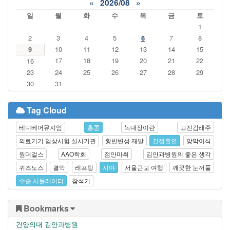
«
2026/08
»
일
월
화
수
목
금
토
1
2
3
4
5
6
7
8
9
10
11
12
13
14
15
17
18
19
20
21
22
16
23
24
25
26
27
28
29
30
31
Tag Cloud
테디베어뮤지엄
홍콩
녹내장이란
고진감래주
의료기기 임상시험 실시기관
황반변성 재발
간접흡연
망막이식
원더걸스
AAO학회
점안마취
김안과병원의 좋은 생각
퀴즈노스
결막
래프팅
시야
서울근교 여행
깨끗한 눈꺼풀
수술 시뮬레이터
참석기
Bookmarks
건양의대 김안과병원