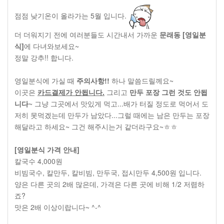
점점 낮기온이 올라가는 5월 입니다.
더 더워지기 전에 여러분들도 시간내서 가까운
문래동 [영일분
식]
에 다녀와보세요~
정말 강추!! 합니다.
영일분식에 가실 때
주의사항!!
하나 말씀드릴께요~
이곳은
카드결제가 안됩니다.
그리고
만두 포장 그런 것도 안됩
니다
~ 그냥 그곳에서 맛있게 먹고...배가 터질 정도로 먹어서 도
저히 못먹겠는데 만두가 남았다...그럴 때에는 남은 만두는 포장
해달라고 하세요~ 그건 해주시는거 같더라구요~ㅎㅎ
[영일분식 가격 안내]
칼국수 4,000원
비빔국수, 칼만두, 칼비빔, 만두국, 접시만두 4,500원 입니다.
양은 다른 곳의 2배 많은데, 가격은 다른 곳에 비해 1/2 저렴하
죠?
맛은 2배 이상이랍니다~ ^-^