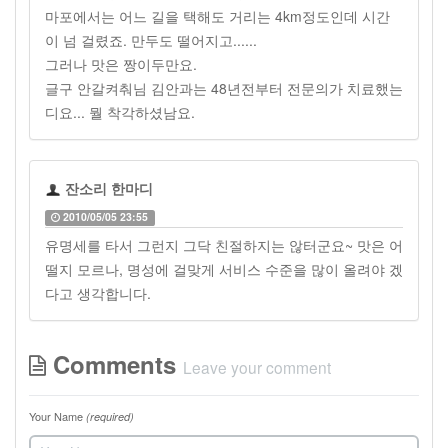
마포에서는 어느 길을 택해도 거리는 4km정도인데 시간
이 넘 걸렸죠. 만두도 떨어지고......
그러나 맛은 짱이두만요.
글구 안갈켜춰님 김안과는 48년전부터 전문의가 치료했는
디요... 뭘 착각하셨남요.
잔소리 한마디
2010/05/05 23:55
유명세를 타서 그런지 그닥 친절하지는 않터군요~ 맛은 어
떨지 모르나, 명성에 걸맞게 서비스 수준을 많이 올려야 겠
다고 생각합니다.
Comments
Leave your comment
Your Name
(required)