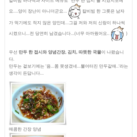
칼비빔 하나씩과 사이드 메뉴로 "만두 한 접시"를 시켰지모에
요....양이 장난이 아니더군요...
칼비빔 한 그릇은 남자
가 먹기에도 적지 않은 양인데...그걸 저와 저의 신랑이 하나씩
시켰으니...전 당연히 남겼습니다...(너무 아까웠어요..
)
우선
만두 한 접시와 양념간장, 김치, 따뜻한 국물
이 나왔습니
다.
만두는 겉보기에는 '음...쫌 못생겼네...뿔어터진 만두같애..'라는
생각이 든답니다...
매콤한 간장 양념