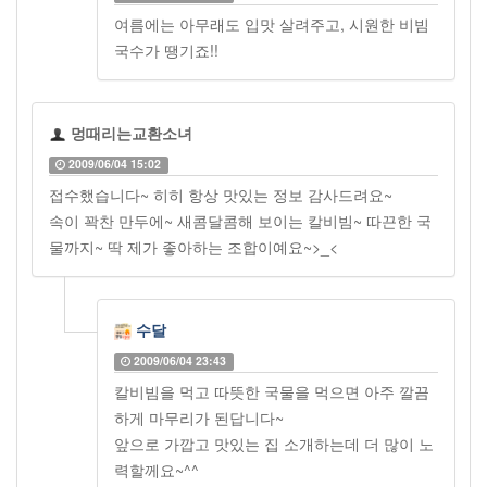
여름에는 아무래도 입맛 살려주고, 시원한 비빔
국수가 땡기죠!!
멍때리는교환소녀
2009/06/04 15:02
접수했습니다~ 히히 항상 맛있는 정보 감사드려요~
속이 꽉찬 만두에~ 새콤달콤해 보이는 칼비빔~ 따끈한 국
물까지~ 딱 제가 좋아하는 조합이예요~>_<
수달
2009/06/04 23:43
칼비빔을 먹고 따뜻한 국물을 먹으면 아주 깔끔
하게 마무리가 된답니다~
앞으로 가깝고 맛있는 집 소개하는데 더 많이 노
력할께요~^^