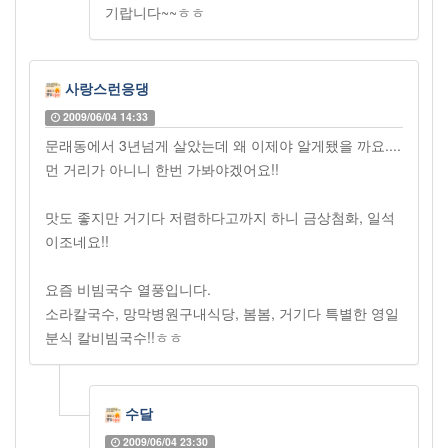
기랍니다~~ㅎㅎ
사랑스런응댕
2009/06/04 14:33
문래동에서 3년넘게 살았는데 왜 이제야 알게됐을 까요....
먼 거리가 아니니 한번 가봐야겠어요!!
맛도 좋지만 거기다 저렴하다고까지 하니 금상첨화, 일석
이조네요!!
요즘 비빔국수 열풍입니다.
소라칼국수, 망막병원구내식당, 봄봄, 거기다 특별한 영일
분식 칼비빔국수!!ㅎㅎ
수달
2009/06/04 23:30