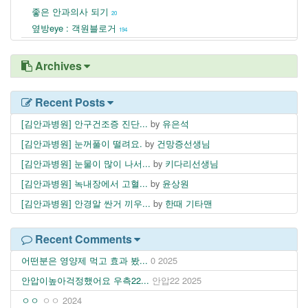
좋은 안과의사 되기
20
옆방eye : 객원블로거
194
Archives
Recent Posts
[김안과병원] 안구건조증 진단...
by
유은석
[김안과병원] 눈꺼풀이 떨려요.
by
건망증선생님
[김안과병원] 눈물이 많이 나서...
by
키다리선생님
[김안과병원] 녹내장에서 고혈...
by
윤상원
[김안과병원] 안경알 싼거 끼우...
by
한때 기타맨
Recent Comments
어떤분은 영양제 먹고 효과 봤...
0
2025
안압이높아걱정했어요 우측22...
안압22
2025
ㅇㅇ
ㅇㅇ
2024