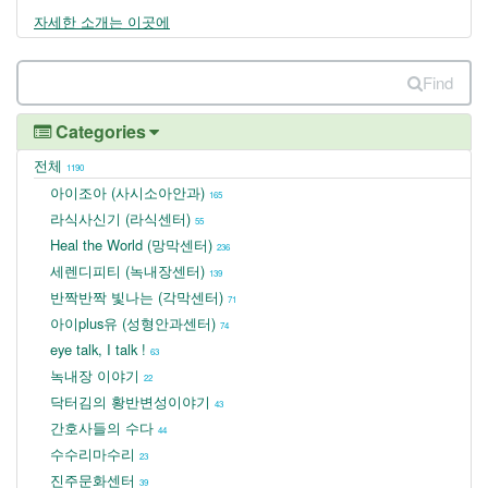
자세한 소개는 이곳에
Find
Categories
전체
1190
아이조아 (사시소아안과)
165
라식사신기 (라식센터)
55
Heal the World (망막센터)
236
세렌디피티 (녹내장센터)
139
반짝반짝 빛나는 (각막센터)
71
아이plus유 (성형안과센터)
74
eye talk, I talk !
63
녹내장 이야기
22
닥터김의 황반변성이야기
43
간호사들의 수다
44
수수리마수리
23
진주문화센터
39