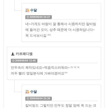
수달
2009/06/04 23:27
네~가게도 바람이 잘 통해서 시원하지만 칼비빔
에 들어간 오이, 상추 때문에 더 시원하답니다~
꼭 드셔보시길 ^^
카르페디엠
2009/06/04 12:45
만두속이 꽉차있네요~먹음직스러워라~ㅋㅋㅋ
저두 빨리 영일분식에 가봐야겠어요^^
수달
2009/06/04 23:28
칼비빔도 그렇지만 만두도 정말 맘에 쏙 드는 크