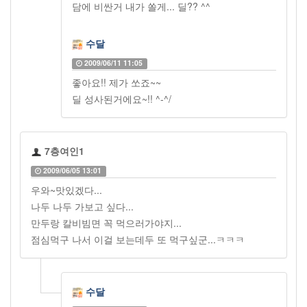
담에 비싼거 내가 쏠게... 딜?? ^^
수달
2009/06/11 11:05
좋아요!! 제가 쏘죠~~
딜 성사된거에요~!! ^-^/
7층여인1
2009/06/05 13:01
우와~맛있겠다...
나두 나두 가보고 싶다...
만두랑 칼비빔면 꼭 먹으러가야지...
점심먹구 나서 이걸 보는데두 또 먹구싶군...ㅋㅋㅋ
수달